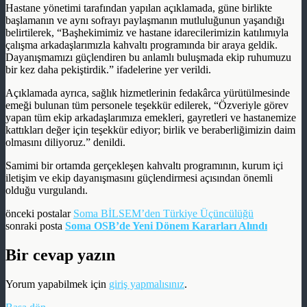
Hastane yönetimi tarafından yapılan açıklamada, güne birlikte
başlamanın ve aynı sofrayı paylaşmanın mutluluğunun yaşandığı
belirtilerek, “Başhekimimiz ve hastane idarecilerimizin katılımıyla
çalışma arkadaşlarımızla kahvaltı programında bir araya geldik.
Dayanışmamızı güçlendiren bu anlamlı buluşmada ekip ruhumuzu
bir kez daha pekiştirdik.” ifadelerine yer verildi.
Açıklamada ayrıca, sağlık hizmetlerinin fedakârca yürütülmesinde
emeği bulunan tüm personele teşekkür edilerek, “Özveriyle görev
yapan tüm ekip arkadaşlarımıza emekleri, gayretleri ve hastanemize
kattıkları değer için teşekkür ediyor; birlik ve beraberliğimizin daim
olmasını diliyoruz.” denildi.
Samimi bir ortamda gerçekleşen kahvaltı programının, kurum içi
iletişim ve ekip dayanışmasını güçlendirmesi açısından önemli
olduğu vurgulandı.
önceki postalar
Soma BİLSEM’den Türkiye Üçüncülüğü
sonraki posta
Soma OSB’de Yeni Dönem Kararları Alındı
Bir cevap yazın
Yorum yapabilmek için
giriş yapmalısınız
.