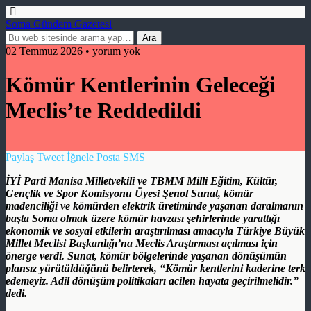
Soma Gündem Gazetesi
02 Temmuz 2026 • yorum yok
Kömür Kentlerinin Geleceği
Meclis’te Reddedildi
Paylaş
Tweet
İğnele
Posta
SMS
İYİ Parti Manisa Milletvekili ve TBMM Milli Eğitim, Kültür,
Gençlik ve Spor Komisyonu Üyesi Şenol Sunat, kömür
madenciliği ve kömürden elektrik üretiminde yaşanan daralmanın
başta Soma olmak üzere kömür havzası şehirlerinde yarattığı
ekonomik ve sosyal etkilerin araştırılması amacıyla Türkiye Büyük
Millet Meclisi Başkanlığı’na Meclis Araştırması açılması için
önerge verdi. Sunat, kömür bölgelerinde yaşanan dönüşümün
plansız yürütüldüğünü belirterek, “Kömür kentlerini kaderine terk
edemeyiz. Adil dönüşüm politikaları acilen hayata geçirilmelidir.”
dedi.