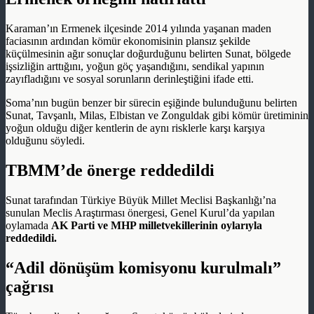
Karaman’ın Ermenek ilçesinde 2014 yılında yaşanan maden
faciasının ardından kömür ekonomisinin plansız şekilde
küçülmesinin ağır sonuçlar doğurduğunu belirten Sunat, bölgede
işsizliğin arttığını, yoğun göç yaşandığını, sendikal yapının
zayıfladığını ve sosyal sorunların derinleştiğini ifade etti.
Soma’nın bugün benzer bir sürecin eşiğinde bulunduğunu belirten
Sunat, Tavşanlı, Milas, Elbistan ve Zonguldak gibi kömür üretiminin
yoğun olduğu diğer kentlerin de aynı risklerle karşı karşıya
olduğunu söyledi.
TBMM’de önerge reddedildi
Sunat tarafından Türkiye Büyük Millet Meclisi Başkanlığı’na
sunulan Meclis Araştırması önergesi, Genel Kurul’da yapılan
oylamada
AK Parti ve MHP milletvekillerinin oylarıyla
reddedildi.
“Adil dönüşüm komisyonu kurulmalı”
çağrısı