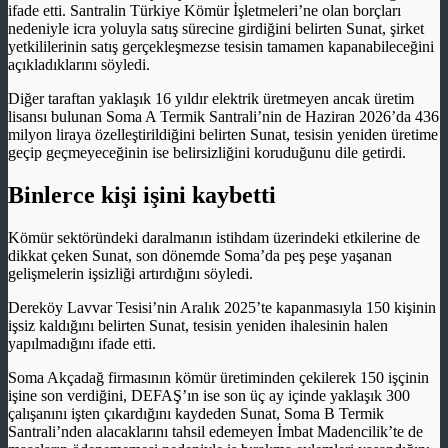
ifade etti. Santralin Türkiye Kömür İşletmeleri’ne olan borçları
nedeniyle icra yoluyla satış sürecine girdiğini belirten Sunat, şirket
yetkililerinin satış gerçekleşmezse tesisin tamamen kapanabileceğini
açıkladıklarını söyledi.
Diğer taraftan yaklaşık 16 yıldır elektrik üretmeyen ancak üretim
lisansı bulunan Soma A Termik Santrali’nin de Haziran 2026’da 436
milyon liraya özelleştirildiğini belirten Sunat, tesisin yeniden üretime
geçip geçmeyeceğinin ise belirsizliğini koruduğunu dile getirdi.
Binlerce kişi işini kaybetti
Kömür sektöründeki daralmanın istihdam üzerindeki etkilerine de
dikkat çeken Sunat, son dönemde Soma’da peş peşe yaşanan
gelişmelerin işsizliği artırdığını söyledi.
Dereköy Lavvar Tesisi’nin Aralık 2025’te kapanmasıyla 150 kişinin
işsiz kaldığını belirten Sunat, tesisin yeniden ihalesinin halen
yapılmadığını ifade etti.
Soma Akçadağ firmasının kömür üretiminden çekilerek 150 işçinin
işine son verdiğini, DEFAŞ’ın ise son üç ay içinde yaklaşık 300
çalışanını işten çıkardığını kaydeden Sunat, Soma B Termik
Santrali’nden alacaklarını tahsil edemeyen İmbat Madencilik’te de