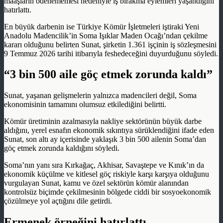
maaşların ödenememesi nedeniyle iş bırakma eylemleri yaşandığını
hatırlattı.
En büyük darbenin ise Türkiye Kömür İşletmeleri iştiraki Yeni
Anadolu Madencilik’in Soma Işıklar Maden Ocağı’ndan çekilme
kararı olduğunu belirten Sunat, şirketin 1.361 işçinin iş sözleşmesini
9 Temmuz 2026 tarihi itibarıyla feshedeceğini duyurduğunu söyledi.
“3 bin 500 aile göç etmek zorunda kaldı”
Sunat, yaşanan gelişmelerin yalnızca madencileri değil, Soma
ekonomisinin tamamını olumsuz etkilediğini belirtti.
Kömür üretiminin azalmasıyla nakliye sektörünün büyük darbe
aldığını, yerel esnafın ekonomik sıkıntıya sürüklendiğini ifade eden
Sunat, son altı ay içerisinde yaklaşık 3 bin 500 ailenin Soma’dan
göç etmek zorunda kaldığını söyledi.
Soma’nın yanı sıra Kırkağaç, Akhisar, Savaştepe ve Kınık’ın da
ekonomik küçülme ve kitlesel göç riskiyle karşı karşıya olduğunu
vurgulayan Sunat, kamu ve özel sektörün kömür alanından
kontrolsüz biçimde çekilmesinin bölgede ciddi bir sosyoekonomik
çözülmeye yol açtığını dile getirdi.
Ermenek örneğini hatırlattı