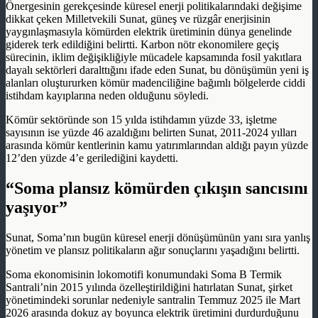
Önergesinin gerekçesinde küresel enerji politikalarındaki değişime
dikkat çeken Milletvekili Sunat, güneş ve rüzgâr enerjisinin
yaygınlaşmasıyla kömürden elektrik üretiminin dünya genelinde
giderek terk edildiğini belirtti. Karbon nötr ekonomilere geçiş
sürecinin, iklim değişikliğiyle mücadele kapsamında fosil yakıtlara
dayalı sektörleri daralttığını ifade eden Sunat, bu dönüşümün yeni iş
alanları oluştururken kömür madenciliğine bağımlı bölgelerde ciddi
istihdam kayıplarına neden olduğunu söyledi.
Kömür sektöründe son 15 yılda istihdamın yüzde 33, işletme
sayısının ise yüzde 46 azaldığını belirten Sunat, 2011-2024 yılları
arasında kömür kentlerinin kamu yatırımlarından aldığı payın yüzde
12’den yüzde 4’e gerilediğini kaydetti.
“Soma plansız kömürden çıkışın sancısını
yaşıyor”
Sunat, Soma’nın bugün küresel enerji dönüşümünün yanı sıra yanlış
yönetim ve plansız politikaların ağır sonuçlarını yaşadığını belirtti.
Soma ekonomisinin lokomotifi konumundaki Soma B Termik
Santrali’nin 2015 yılında özelleştirildiğini hatırlatan Sunat, şirket
yönetimindeki sorunlar nedeniyle santralin Temmuz 2025 ile Mart
2026 arasında dokuz ay boyunca elektrik üretimini durdurduğunu