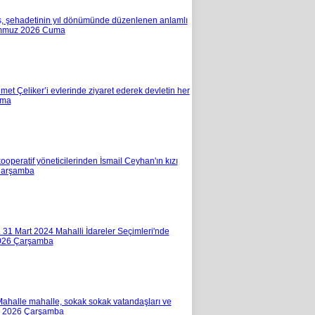
ş, şehadetinin yıl dönümünde düzenlenen anlamlı
mmuz 2026 Cuma
et Çeliker’i evlerinde ziyaret ederek devletin her
uma
ooperatif yöneticilerinden İsmail Ceyhan'ın kızı
Çarşamba
 31 Mart 2024 Mahalli İdareler Seçimleri'nde
026 Çarşamba
Mahalle mahalle, sokak sokak vatandaşları ve
 2026 Çarşamba