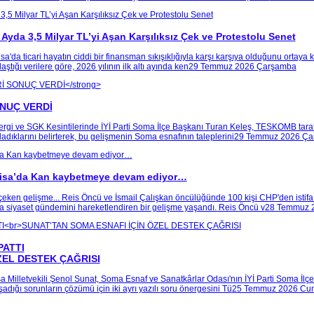
6 Ayda 3,5 Milyar TL’yi Aşan Karşılıksız Çek ve Protestolu Senet
isa'da ticari hayatın ciddi bir finansman sıkışıklığıyla karşı karşıya olduğunu ortay
tığı verilere göre, 2026 yılının ilk altı ayında ken
29 Temmuz 2026 Çarşamba
ONUÇ VERDİ
 Vergi ve SGK Kesintilerinde İYİ Parti Soma İlçe Başkanı Turan Keleş, TESKOMB tara
ıladıklarını belirterek, bu gelişmenin Soma esnafının taleplerini
29 Temmuz 2026 Ça
nisa’da Kan kaybetmeye devam ediyor…
eken gelişme... Reis Öncü ve İsmail Çalışkan öncülüğünde 100 kişi CHP'den istifa 
 siyaset gündemini hareketlendiren bir gelişme yaşandı. Reis Öncü v
28 Temmuz 2
PATTI
ZEL DESTEK ÇAĞRISI
 Milletvekili Şenol Sunat, Soma Esnaf ve Sanatkârlar Odası'nın İYİ Parti Soma İlçe Te
dığı sorunların çözümü için iki ayrı yazılı soru önergesini Tü
25 Temmuz 2026 Cum