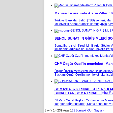
Manisa Ticaretinde Alarm Zilleri: 
Türkiye Bankalar Birliği (TBB) verileri, Man
Milletvekili Şenol Sunat'ın kamuoyuyla paylaş
ŞENOL SUNAT’IN GİRİŞİMLERİ S
Soma Esnafı İçin Kredi Limiti Arttı, Gözler
limitlerinin artırılmasını memnuniyetle karş
CHP Özgür Özel’in memleketi Ma
Özgür Özel'in memleketi Manisa'da dikkat ç
Başkanı Özgür Özel'in memleketi Manisa'da
SOMA’DA 376 ESNAF KEPENK KA
SUNAT’TAN SOMA ESNAFI İÇİN Ö
İYİ Parti Genel Başkan Yardımcısı ve Manisa
talepler doğrultusunda, Soma esnafının yaşa
Sayfa
1
-
239
Arası
1
2
3
Sonraki ›
Son Sayfa »