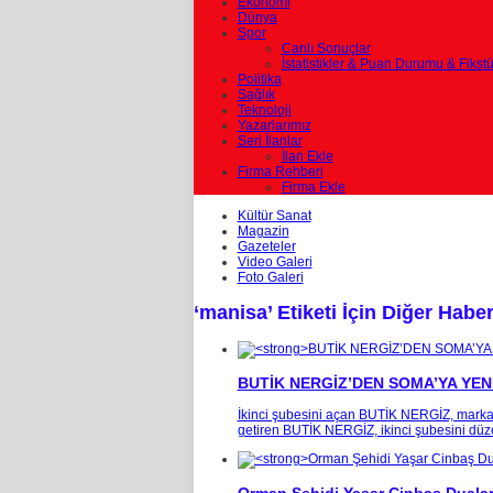
Ekonomi
Dünya
Spor
Canlı Sonuçlar
İstatistikler & Puan Durumu & Fikstü
Politika
Sağlık
Teknoloji
Yazarlarımız
Seri İlanlar
İlan Ekle
Firma Rehberi
Firma Ekle
Kültür Sanat
Magazin
Gazeteler
Video Galeri
Foto Galeri
‘manisa’ Etiketi İçin Diğer Haber
BUTİK NERGİZ’DEN SOMA’YA YE
İkinci şubesini açan BUTİK NERGİZ, markalı
getiren BUTİK NERGİZ, ikinci şubesini düze