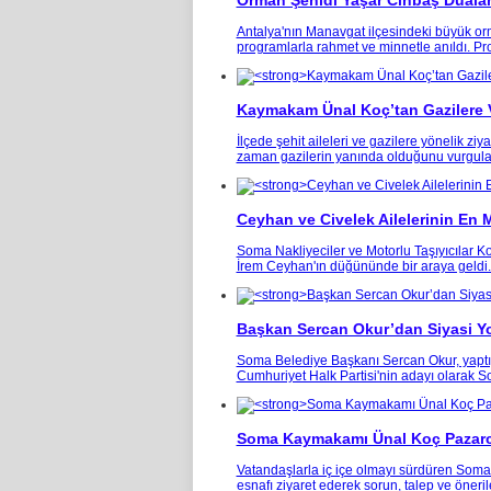
Orman Şehidi Yaşar Cinbaş Dualarl
Antalya'nın Manavgat ilçesindeki büyük o
programlarla rahmet ve minnetle anıldı. 
Kaymakam Ünal Koç’tan Gazilere V
İlçede şehit aileleri ve gazilere yönelik 
zaman gazilerin yanında olduğunu vurgulad
Ceyhan ve Civelek Ailelerinin En
Soma Nakliyeciler ve Motorlu Taşıyıcılar Ko
İrem Ceyhan'ın düğününde bir araya geldi.
Başkan Sercan Okur’dan Siyasi Yo
Soma Belediye Başkanı Sercan Okur, yaptığı
Cumhuriyet Halk Partisi'nin adayı olarak S
Soma Kaymakamı Ünal Koç Pazarcı
Vatandaşlarla iç içe olmayı sürdüren Soma
esnafı ziyaret ederek sorun, talep ve öner