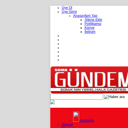
Üye Ol
Üye Girişi
Anasayfam Yap
Sitene Ekle
Politikamız
Künye
İletişim
Anasayfa
Güncel