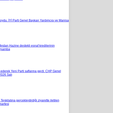
a koydu. İYİ Parti Genel Başkan Yardımcısı ve Manisa
fından Hazine destekli esnaf kredilerinin
rşamba
ederek Yeni Parti saflarına geçti. CHP Genel
026 Salı
şkilatına gerçekleştirdiği ziyarette iletilen
artesi