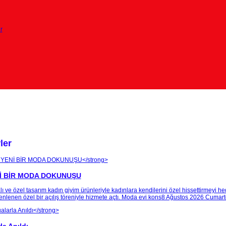
r
ler
Nİ BİR MODA DOKUNUŞU
 ve özel tasarım kadın giyim ürünleriyle kadınlara kendilerini özel hissettirmeyi h
nlenen özel bir açılış töreniyle hizmete açtı. Moda evi kons
8 Ağustos 2026 Cumart