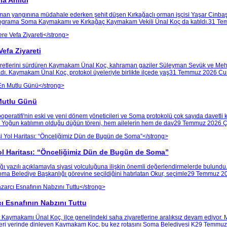
a Anıldı
rman yangınına müdahale ederken şehit düşen Kırkağaçlı orman işçisi Yaşar Cinba
Programa Soma Kaymakamı ve Kırkağaç Kaymakam Vekili Ünal Koç da katıldı.
31 Te
efa Ziyareti
ziyaretlerini sürdüren Kaymakam Ünal Koç, kahraman gaziler Süleyman Sevük ve Mehm
ı. Kaymakam Ünal Koç, protokol üyeleriyle birlikte ilçede yaş
31 Temmuz 2026 C
 Mutlu Günü
operatifi'nin eski ve yeni dönem yöneticileri ve Soma protokolü çok sayıda davetli k
 Yoğun katılımın olduğu düğün töreni, hem ailelerin hem de dav
29 Temmuz 2026 
l Haritası: “Önceliğimiz Dün de Bugün de Soma”
 yazılı açıklamayla siyasi yolculuğuna ilişkin önemli değerlendirmelerde bulundu.
oma Belediye Başkanlığı görevine seçildiğini hatırlatan Okur, seçimle
29 Temmuz 2
 Esnafının Nabzını Tuttu
 Kaymakamı Ünal Koç, ilçe genelindeki saha ziyaretlerine aralıksız devam ediyor. 
ileri yerinde dinleyen Kaymakam Koç, bu kez rotasını Soma Belediyesi K
29 Temmuz