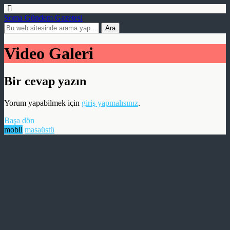
Soma Gündem Gazetesi
Video Galeri
Bir cevap yazın
Yorum yapabilmek için
giriş yapmalısınız
.
Başa dön
mobil
masaüstü