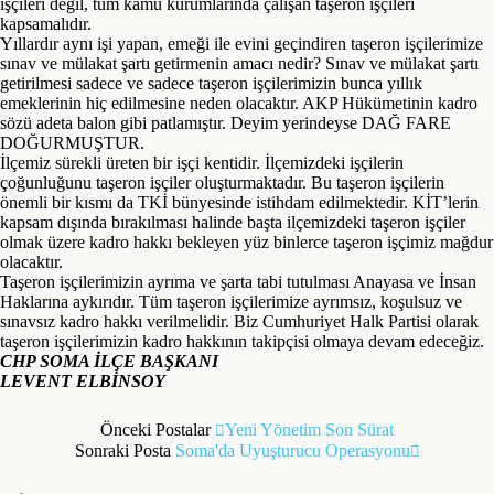
işçileri değil, tüm kamu kurumlarında çalışan taşeron işçileri
kapsamalıdır.
Yıllardır aynı işi yapan, emeği ile evini geçindiren taşeron işçilerimize
sınav ve mülakat şartı getirmenin amacı nedir? Sınav ve mülakat şartı
getirilmesi sadece ve sadece taşeron işçilerimizin bunca yıllık
emeklerinin hiç edilmesine neden olacaktır. AKP Hükümetinin kadro
sözü adeta balon gibi patlamıştır. Deyim yerindeyse DAĞ FARE
DOĞURMUŞTUR.
İlçemiz sürekli üreten bir işçi kentidir. İlçemizdeki işçilerin
çoğunluğunu taşeron işçiler oluşturmaktadır. Bu taşeron işçilerin
önemli bir kısmı da TKİ bünyesinde istihdam edilmektedir. KİT’lerin
kapsam dışında bırakılması halinde başta ilçemizdeki taşeron işçiler
olmak üzere kadro hakkı bekleyen yüz binlerce taşeron işçimiz mağdur
olacaktır.
Taşeron işçilerimizin ayrıma ve şarta tabi tutulması Anayasa ve İnsan
Haklarına aykırıdır. Tüm taşeron işçilerimize ayrımsız, koşulsuz ve
sınavsız kadro hakkı verilmelidir. Biz Cumhuriyet Halk Partisi olarak
taşeron işçilerimizin kadro hakkının takipçisi olmaya devam edeceğiz.
CHP SOMA İLÇE BAŞKANI
LEVENT ELBİNSOY
Önceki Postalar
Yeni Yönetim Son Sürat
Sonraki Posta
Soma'da Uyuşturucu Operasyonu