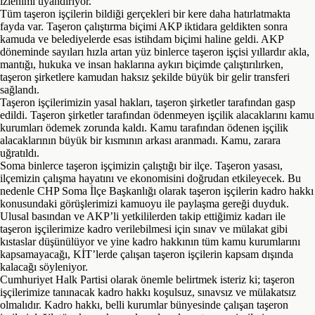
izlenimi uyandırıyor.
Tüm taşeron işçilerin bildiği gerçekleri bir kere daha hatırlatmakta
fayda var. Taşeron çalıştırma biçimi AKP iktidara geldikten sonra
kamuda ve belediyelerde esas istihdam biçimi haline geldi. AKP
döneminde sayıları hızla artan yüz binlerce taşeron işçisi yıllardır akla,
mantığı, hukuka ve insan haklarına aykırı biçimde çalıştırılırken,
taşeron şirketlere kamudan haksız şekilde büyük bir gelir transferi
sağlandı.
Taşeron işçilerimizin yasal hakları, taşeron şirketler tarafından gasp
edildi. Taşeron şirketler tarafından ödenmeyen işçilik alacaklarını kamu
kurumları ödemek zorunda kaldı. Kamu tarafından ödenen işçilik
alacaklarının büyük bir kısmının arkası aranmadı. Kamu, zarara
uğratıldı.
Soma binlerce taşeron işçimizin çalıştığı bir ilçe. Taşeron yasası,
ilçemizin çalışma hayatını ve ekonomisini doğrudan etkileyecek. Bu
nedenle CHP Soma İlçe Başkanlığı olarak taşeron işçilerin kadro hakkı
konusundaki görüşlerimizi kamuoyu ile paylaşma gereği duyduk.
Ulusal basından ve AKP’li yetkililerden takip ettiğimiz kadarı ile
taşeron işçilerimize kadro verilebilmesi için sınav ve mülakat gibi
kıstaslar düşünülüyor ve yine kadro hakkının tüm kamu kurumlarını
kapsamayacağı, KİT’lerde çalışan taşeron işçilerin kapsam dışında
kalacağı söyleniyor.
Cumhuriyet Halk Partisi olarak önemle belirtmek isteriz ki; taşeron
işçilerimize tanınacak kadro hakkı koşulsuz, sınavsız ve mülakatsız
olmalıdır. Kadro hakkı, belli kurumlar bünyesinde çalışan taşeron