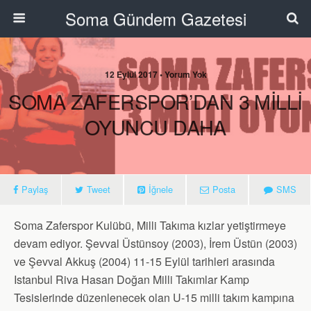
Soma Gündem Gazetesi
12 Eylül 2017 • Yorum Yok
SOMA ZAFERSPOR’DAN 3 MİLLİ
OYUNCU DAHA
Paylaş
Tweet
İğnele
Posta
SMS
Soma Zaferspor Kulübü, Milli Takıma kızlar yetiştirmeye
devam ediyor. Şevval Üstünsoy (2003), İrem Üstün (2003)
ve Şevval Akkuş (2004) 11-15 Eylül tarihleri arasında
Istanbul Riva Hasan Doğan Milli Takımlar Kamp
Tesislerinde düzenlenecek olan U-15 milli takım kampına