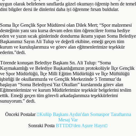
uygun olarak belirlenen sınıflarda güzel okumayı öğrenip hem de temel
dini bilgiler dersi ile dinlerini daha iyi öğrenme fırsatı buldular.
Soma İlçe Gençlik Spor Müdüresi olan Dilek Mert; “Spor malzemesi
desteğinin yanı sıra kursa devam eden tüm öğrencilere forma hediye
eden ve yazın sıcak günlerinde dondurma ikramı yapan Soma Belediye
Başkanımız Sayın Ali Tulup ve değerli ekibine, emeği geçen tüm
kurum ve kuruluşlarımıza ve görev alan eğitmenlerimize teşekkür
ederim.”dedi.
Törende konuşan Belediye Başkanı Sn. Ali Tulup: “Soma
Kaymakamlığı ve Belediye Başkanlığımızın protokolüyle İlçe Gençlik
ve Spor Müdürlüğü, İlçe Milli Eğitim Müdürlüğü ve İlçe Müftülüğü
işbirliği ile okullarımızda ve Gençlik Merkezinde 5 Temmuz’da
başlayan “Soma Belediyesi Yaz Okulları” kurslarında görev alan
Eğitmenlerimize ve kurum Müdürlerimize teşekkür belgelerini teslim
ettik. Emeği geçen tüm görevli arkadaşlarımıza teşekkürlerimi
sunuyorum.” dedi.
Önceki Postalar
Kulüp Başkanı Aydın'dan Somaspor Taraftarına
Mesaj Var
Sonraki Posta
BTTDD'den Aşure Hayrı