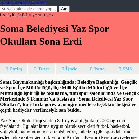
Soma Gündem Gazetesi
05 Eylül 2021 • yorum yok
Soma Belediyesi Yaz Spor
Okulları Sona Erdi
Paylaş
Tweet
İğnele
Posta
SMS
Soma Kaymakamlığı başkanlığında; Belediye Başkanlığı, Gençlik
ve Spor İlçe Müdürlüğü, İlçe Milli Eğitim Müdürlüğü ve İlçe
Müftülüğü işbirliği ile okullarda, tüm spor salonlarında ve Gençlik
Merkezinde 5 Temmuz’da başlayan “Soma Belediyesi Yaz Spor
Okulları”, kurslarda görev alan öğretmenlere teşekkür belgesi ve
çeşitli hediyeler verilmesiyle son buldu.
Yaz Spor Okulu Projesinden 8-15 yaş aralığındaki 2000 öğrenci
faydalandı. İlgi alanlarına uygun olarak seçtikleri futbol, basketbol,
voleybol, badminton, masa tenisi, güreş, atletizm gibi spor dallarında
eğlenceli vakitler geçirdikleri gibi Kur’an-ı Kerim’i kendi seviyelerine