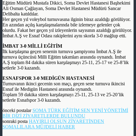
Eğitim Müdürü Mustafa Dikici, Soma Devlet Hastanesi Başhekimi
Ali Osman Çağlayan, Soma Devlet Hastanesi Müdürü Sancar
Delibalta katıldılar.
Her geçen yıl voleybol turnuvasına ilginin biraz azaldığı görülüyor.
En azından açılış karşılaşmalarında bile izlemeye gelenler çok
olurdu. Fakat her geçen yıl izleyenlerin sayısının azaldığı görülüyor.
İmbat A.Ş ve Esnaf Odası rakiplerini aynı skorla 3-0 mağlup etti.
İMBAT 3-0 MİLLİ EĞİTİM
İlk karşılaşma geçen senenin turnuva şampiyonu İmbat A.Ş ile
turnuva üçüncüsü Milli Eğitim takımları arasında oynandı. İmbat
A.Ş toplam 84 dakika süren karşılaşmayı 25-11, 25-17 ve 25-8’lik
setlerle 3-0 kazandı.
ESNAFSPOR 3-0 MEDİGÜN HASTANESİ
Turnuvanın ikinci gecenin son maçı, geçen sene turnuva ikincisi
Esnaf ile Medigün Hastanesi arasında oynandı.
Toplam 59 dakika süren karşılaşmayı 25-11, 25-13 ve 25-20’lik
setlerle Esnafspor 3-0 kazandı.
önceki postalar
SOMA TÜRK EĞİTİM SEN YENİ YÖNETİMİ
BİR DİZİ ZİYARETLERDE BULUNDU
sonraki posta
HAYIRLI OLSUN ZİYARETİNDEN
SOMALILARA MÜJDELİ HABER