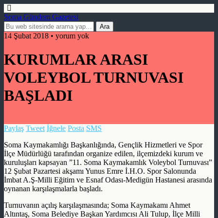
Soma Gündem Gazetesi
14 Şubat 2018 • yorum yok
KURUMLAR ARASI
VOLEYBOL TURNUVASI
BAŞLADI
Paylaş
Tweet
İğnele
Posta
SMS
Soma Kaymakamlığı Başkanlığında, Gençlik Hizmetleri ve Spor
İlçe Müdürlüğü tarafından organize edilen, ilçemizdeki kurum ve
kuruluşları kapsayan ”11. Soma Kaymakamlık Voleybol Turnuvası”
12 Şubat Pazartesi akşamı Yunus Emre İ.H.O. Spor Salonunda
İmbat A.Ş-Milli Eğitim ve Esnaf Odası-Medigün Hastanesi arasında
oynanan karşılaşmalarla başladı.
Turnuvanın açılış karşılaşmasında; Soma Kaymakamı Ahmet
Altıntaş, Soma Belediye Başkan Yardımcısı Ali Tulup, İlçe Milli