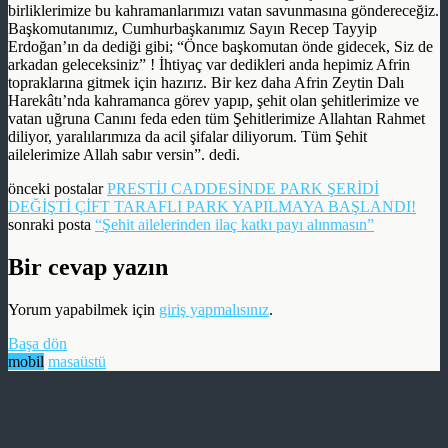
birliklerimize bu kahramanlarımızı vatan savunmasına göndereceğiz.
Başkomutanımız, Cumhurbaşkanımız Sayın Recep Tayyip
Erdoğan’ın da dediği gibi; “Önce başkomutan önde gidecek, Siz de
arkadan geleceksiniz” ! İhtiyaç var dedikleri anda hepimiz Afrin
topraklarına gitmek için hazırız. Bir kez daha Afrin Zeytin Dalı
Harekâtı’nda kahramanca görev yapıp, şehit olan şehitlerimize ve
vatan uğruna Canını feda eden tüm Şehitlerimize Allahtan Rahmet
diliyor, yaralılarımıza da acil şifalar diliyorum. Tüm Şehit
ailelerimize Allah sabır versin”. dedi.
önceki postalar
PRESTİJ CADDESİNDE PARK ŞERİDİ
DEĞİŞTİ ÇİFT TARAFLI PARK YAPILMAYA BAŞLANDI!
sonraki posta
“Şehit ailelerinden ilaç katkı payı alınmasın”
Bir cevap yazın
Yorum yapabilmek için
giriş yapmalısınız
.
Başa dön
mobil
masaüstü