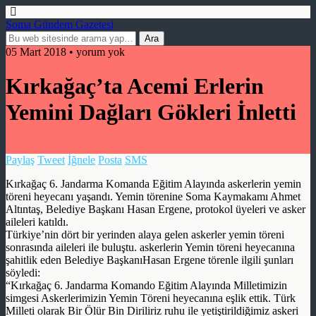
Soma Gündem Gazetesi
05 Mart 2018 • yorum yok
Kırkağaç’ta Acemi Erlerin
Yemini Dağları Gökleri İnletti
Paylaş
Tweet
İğnele
Posta
SMS
Kırkağaç 6. Jandarma Komanda Eğitim Alayında askerlerin yemin
töreni heyecanı yaşandı. Yemin törenine Soma Kaymakamı Ahmet
Altıntaş, Belediye Başkanı Hasan Ergene, protokol üyeleri ve asker
aileleri katıldı.
Türkiye’nin dört bir yerinden alaya gelen askerler yemin töreni
sonrasında aileleri ile buluştu. askerlerin Yemin töreni heyecanına
şahitlik eden Belediye BaşkanıHasan Ergene törenle ilgili şunları
söyledi:
“Kırkağaç 6. Jandarma Komando Eğitim Alayında Milletimizin
simgesi Askerlerimizin Yemin Töreni heyecanına eşlik ettik. Türk
Milleti olarak Bir Ölür Bin Diriliriz ruhu ile yetiştirildiğimiz askeri