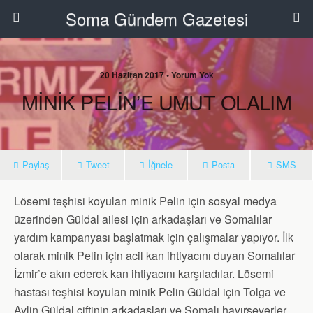
Soma Gündem Gazetesi
20 Haziran 2017 • Yorum Yok
MİNİK PELİN’E UMUT OLALIM
Paylaş
Tweet
İğnele
Posta
SMS
Lösemi teşhisi koyulan minik Pelin için sosyal medya
üzerinden Güldal ailesi için arkadaşları ve Somalılar
yardım kampanyası başlatmak için çalışmalar yapıyor. İlk
olarak minik Pelin için acil kan ihtiyacını duyan Somalılar
İzmir’e akın ederek kan ihtiyacını karşıladılar. Lösemi
hastası teşhisi koyulan minik Pelin Güldal için Tolga ve
Aylin Güldal çiftinin arkadaşları ve Somalı hayırseverler