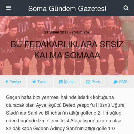
Soma Gündem Gazetesi
21 Şubat 2017 • Yorum Yok
BU FEDAKARLIKLARA SESİZ
KALMA SOMAAA
Paylaş
Tweet
İğnele
Posta
SMS
Geçen hafta bizi yenmesi halinde liderlik koltuğuna
oturacak olan Ayvalıkgücü Belediyespor’u Hüsnü Uğural
Stadı’nda Sani ve Binehan’ın attığı gollerle 2-1 mağlup
eden bugünde İzmir temsilcisi Alaçatıspor’u zorda olsa
82.dakikada Gideon Adinoy Sani’nin attığı golle 1-0