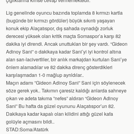
çığlıklarına kimse cevap vermemektedir.
Lig genelinde oyuncu bazında toplamda 8 kırmızı kartla
(bugünde bir kırmızı gördüler) büyük sıkıntı yaşayan
konuk ekip Alaçatıspor, dış sahada oynadığı zorluk
derecesi yüksek olan kritik maçta Somaspor’a karşı 82
dakika iyi direndi. Ancak unuttukları bir şey vardı. “Gideon
Adinoy Sani” o dakikaya kadar Sani’yi iyi kontrol altına
alan sarı-lacivertliler, bir anlık markajdan kurtulan Sani’ye
önlem alamadılar ve 82 dakika direnç gösterdikleri
karşılaşmadan 1-0 mağlup ayrıldılar..
Maçın adamı ”Gideon Adinoy Sani” Sani için söylenecek
söze gerek yok.. Takımın çaresiz kaldığı anlarda sahneye
çıkan ve adeta takıma ”nefes” aldıran “Gideon Adinoy
Sani” Bu hafta da güzel oyununu Alaçatıspor’un 82.
Dakikaya kadar kapalı olan kilidini attığı güzel kafa
golüyle açmasını bildi..
STAD:Soma/Atatürk