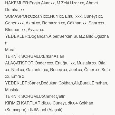
HAKEMLER:Engin Akar xx, M.Zeki Uzar xx, Ahmet
Demiral xx
SOMASPOR:Özcan xxx,Nuri xx, Erkul xxx, Cüneyt xx,
Caner xxx, Azmi xx, Ramazan xx, Gökhan xx, Sanı xxx,
Binehan xx, Ayvaz xx
YEDEKLER:Doğancan,Alper,Serkan,Suat,Zahid,Oğuzha
n,
Murat
TEKNİK SORUMLU:ErkanAslan
ALAÇATISPOR:Önder xxx, Ertuğrul xx, Mustafa xx, Bilal
xx, Nuri xx, Gazanfer xx, Recep xx, Joel xx, Ömer xx, Sefa
xx, Emre x
YEDEKLER:Caner,Doğukan,Gökhan,Ali,Burak,Emirhan,
Mustafa
TEKNİK SORUMLU:Ahmet Çetin,
KIRMIZI KARTLAR:dk.68 Cüneyt, dk.84 Gökhan
(Somaspor), dk.68Joel (Alaçatı)