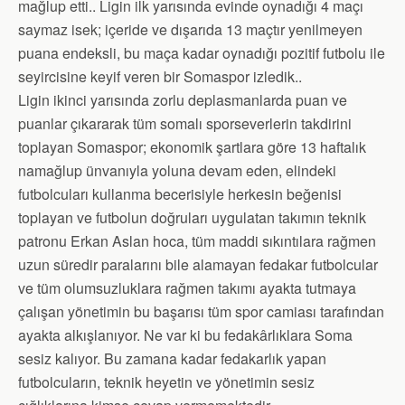
mağlup etti.. Ligin ilk yarısında evinde oynadığı 4 maçı
saymaz isek; içeride ve dışarıda 13 maçtır yenilmeyen
puana endeksli, bu maça kadar oynadığı pozitif futbolu ile
seyircisine keyif veren bir Somaspor izledik..
Ligin ikinci yarısında zorlu deplasmanlarda puan ve
puanlar çıkararak tüm somalı sporseverlerin takdirini
toplayan Somaspor; ekonomik şartlara göre 13 haftalık
namağlup ünvanıyla yoluna devam eden, elindeki
futbolcuları kullanma becerisiyle herkesin beğenisi
toplayan ve futbolun doğruları uygulatan takımın teknik
patronu Erkan Aslan hoca, tüm maddi sıkıntılara rağmen
uzun süredir paralarını bile alamayan fedakar futbolcular
ve tüm olumsuzluklara rağmen takımı ayakta tutmaya
çalışan yönetimin bu başarısı tüm spor camiası tarafından
ayakta alkışlanıyor. Ne var ki bu fedakârlıklara Soma
sesiz kalıyor. Bu zamana kadar fedakarlık yapan
futbolcuların, teknik heyetin ve yönetimin sesiz