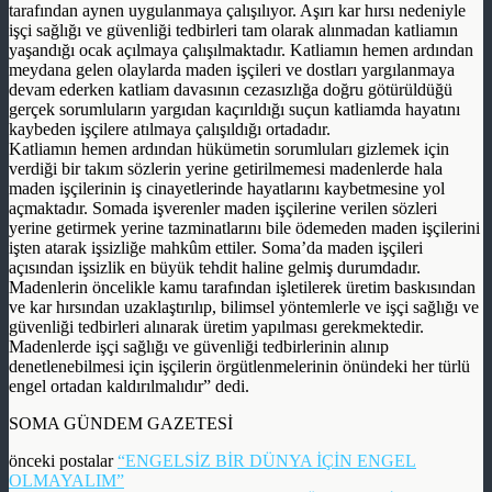
tarafından aynen uygulanmaya çalışılıyor. Aşırı kar hırsı nedeniyle
işçi sağlığı ve güvenliği tedbirleri tam olarak alınmadan katliamın
yaşandığı ocak açılmaya çalışılmaktadır. Katliamın hemen ardından
meydana gelen olaylarda maden işçileri ve dostları yargılanmaya
devam ederken katliam davasının cezasızlığa doğru götürüldüğü
gerçek sorumluların yargıdan kaçırıldığı suçun katliamda hayatını
kaybeden işçilere atılmaya çalışıldığı ortadadır.
Katliamın hemen ardından hükümetin sorumluları gizlemek için
verdiği bir takım sözlerin yerine getirilmemesi madenlerde hala
maden işçilerinin iş cinayetlerinde hayatlarını kaybetmesine yol
açmaktadır. Somada işverenler maden işçilerine verilen sözleri
yerine getirmek yerine tazminatlarını bile ödemeden maden işçilerini
işten atarak işsizliğe mahkûm ettiler. Soma’da maden işçileri
açısından işsizlik en büyük tehdit haline gelmiş durumdadır.
Madenlerin öncelikle kamu tarafından işletilerek üretim baskısından
ve kar hırsından uzaklaştırılıp, bilimsel yöntemlerle ve işçi sağlığı ve
güvenliği tedbirleri alınarak üretim yapılması gerekmektedir.
Madenlerde işçi sağlığı ve güvenliği tedbirlerinin alınıp
denetlenebilmesi için işçilerin örgütlenmelerinin önündeki her türlü
engel ortadan kaldırılmalıdır” dedi.
SOMA GÜNDEM GAZETESİ
önceki postalar
“ENGELSİZ BİR DÜNYA İÇİN ENGEL
OLMAYALIM”