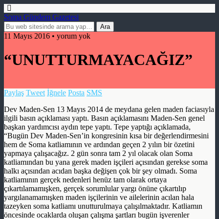
Soma Gündem Gazetesi
11 Mayıs 2016 • yorum yok
“UNUTTURMAYACAĞIZ”
Paylaş
Tweet
İğnele
Posta
SMS
Dev Maden-Sen 13 Mayıs 2014 de meydana gelen maden faciasıyla
ilgili basın açıklaması yaptı. Basın açıklamasını Maden-Sen genel
başkan yardımcısı aydın tepe yaptı. Tepe yaptığı açıklamada,
“Bugün Dev Maden-Sen’in kongresinin kısa bir değerlendirmesini
hem de Soma katliamının ve ardından geçen 2 yılın bir özetini
yapmaya çalışacağız. 2 gün sonra tam 2 yıl olacak olan Soma
katliamından bu yana gerek maden işçileri açısından gerekse soma
halkı açısından acıdan başka değişen çok bir şey olmadı. Soma
katliamının gerçek nedenleri henüz tam olarak ortaya
çıkartılamamışken, gerçek sorumlular yargı önüne çıkartılıp
yargılanamamışken maden işçilerinin ve ailelerinin acılan hala
tazeyken soma katliamı unutturulmaya çalışılmaktadır. Katliamın
öncesinde ocaklarda oluşan çalışma şartları bugün işverenler