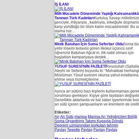
İŞ İLANI
Milli Mücadele Döneminde Yaptığı Kahramanlıkla
Tanınan Türk Kadınları
Kurtuluş Savaşı milletimizi
genciyle, ihtiyarıyla , kadınıyla, erkeğiyle düşmanl
karşı yürüttüğü bir ölüm kalım mücadelesidir. Bu s
daima hür…
Minik Batuhan İçin Soma Seferber Oldu
Soma’da
yıldır lösemi tedavisi gören ilkokul üçüncü sınıf
öğrencisi Batuhan Ağcık’ın, ilik nakli olması için
başlatılan kampanyaya destek…
YUSUF SURESİ’NİN FAZİLETİ
Resulullah (Sallall
Aleyhi ve Sellem) buyurdu ki: “Mühakkak herhangi
Müslüman Yûsuf suresini okursa yahut evlatlarına
ehline veya hizmetçilerine…
Ayrıca arı sütünü bazı kişilerin kullanmaması gerek
sorulması gerekiyor. Kişiye göre faydaları değişebi
Genellikle aktarlarda ve bal satan işyerlerinde bulun
arı sütü içeren şampuanların ve kremlerin de üretil
Etiketler:
Arı
Arı Sütü
manisa
Manisa Arı Yetiştiricileri Birliği
Soma Oryantiring Takımı Kupayla Döndü
Deprem uzmanından korkutan tahmin
Paylaş
Tweetle
Paylaş
Paylaş
Paylaş