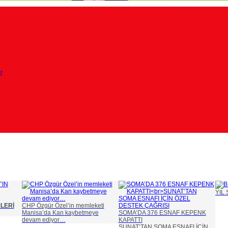
r
YIL 
MLERİ
CHP Özgür Özel’in memleketi
Manisa’da Kan kaybetmeye
SOMA’DA 376 ESNAF KEPENK
devam ediyor…
KAPATTI
SUNAT’TAN SOMA ESNAFI İÇİN