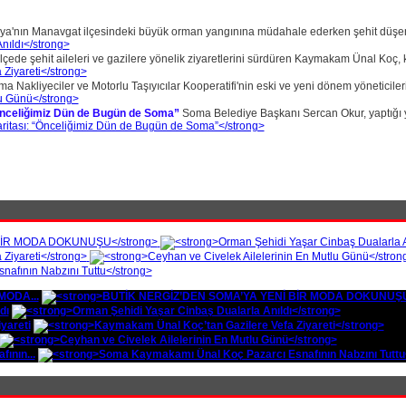
ya'nın Manavgat ilçesindeki büyük orman yangınına müdahale ederken şehit düşen 
lçede şehit aileleri ve gazilere yönelik ziyaretlerini sürdüren Kaymakam Ünal Koç, k
a Nakliyeciler ve Motorlu Taşıyıcılar Kooperatifi'nin eski ve yeni dönem yöneticileri 
Önceliğimiz Dün de Bugün de Soma”
Soma Belediye Başkanı Sercan Okur, yaptığı yaz
MODA...
dı
yareti
ının...