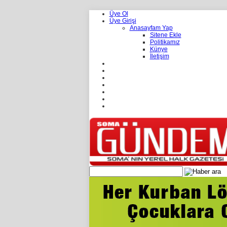
Üye Ol
Üye Girişi
Anasayfam Yap
Sitene Ekle
Politikamız
Künye
İletişim