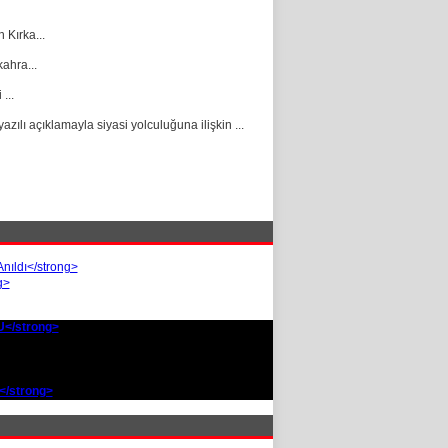
Kırka...
ahra...
...
ılı açıklamayla siyasi yolculuğuna ilişkin ...