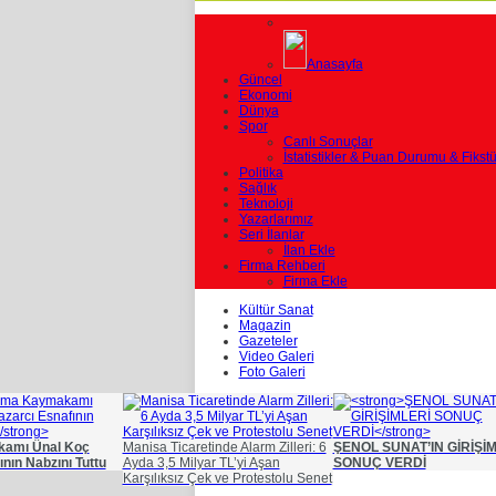
Anasayfa
Güncel
Ekonomi
Dünya
Spor
Canlı Sonuçlar
İstatistikler & Puan Durumu & Fikstü
Politika
Sağlık
Teknoloji
Yazarlarımız
Seri İlanlar
İlan Ekle
Firma Rehberi
Firma Ekle
Kültür Sanat
Magazin
Gazeteler
Video Galeri
Foto Galeri
amı Ünal Koç
Manisa Ticaretinde Alarm Zilleri: 6
ŞENOL SUNAT’IN GİRİŞİ
nın Nabzını Tuttu
Ayda 3,5 Milyar TL’yi Aşan
SONUÇ VERDİ
Karşılıksız Çek ve Protestolu Senet