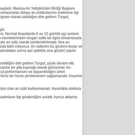
şladı. Manisa Arı Yetiştiricileri Birliği Başkanı
olmasından dolayı arı üreticilerinin üretimine ilgi
igram olarak satıldığını dile getiren Turgut,
ştu:
si. Normal koşullarda 6 ve 15 günlük işçi arıların
ın memelerinden oluşan sütle bir ilgisi olmamasıyla
 arı sütü olarak isimlendirilmiştir. Ana arı
ak tabir ediyoruz. Arı sütlerini bu gözlere koyar ve
 alındıktan sonra ayrı şekilde ana gözleri yapılır.
ktiğini dile getiren Turgut, şöyle devam etti:
nlar bir şifa kaynağı olarak görüyorlar. Arı
t performansını ve dayanıklılığını artırır.
 birisi de hücre yenilemesini sağlamasıdır. İnsanlar
jisi olan arı sütü kullanmamalı. Kesinlikle doktora
ınların ilgi gösterdiğini anlattı. Ayrıca aktarlar,