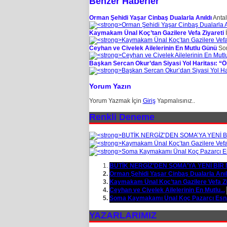
Benzer Haberler
Orman Şehidi Yaşar Cinbaş Dualarla Anıldı
Antal
Kaymakam Ünal Koç’tan Gazilere Vefa Ziyareti
İ
Ceyhan ve Civelek Ailelerinin En Mutlu Günü
Som
Başkan Sercan Okur’dan Siyasi Yol Haritası: “
Yorum Yazın
Yorum Yazmak İçin
Giriş
Yapmalısınız..
Renkli Deneme
BUTİK NERGİZ’DEN SOMA’YA YENİ BİR 
Orman Şehidi Yaşar Cinbaş Dualarla Anıl
Kaymakam Ünal Koç’tan Gazilere Vefa Zi
Ceyhan ve Civelek Ailelerinin En Mutlu...
Soma Kaymakamı Ünal Koç Pazarcı Esnaf
YAZARLARIMIZ