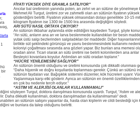
FİYATI YÜKSEK DİYE GRAMLA SATILIYOR”
Arıcılar bal üretiminin yanında polen, arı zehri ve arı sütüne de yönelmeye ba
Mehmet Ali Turgut, üretimi zor ve zahmetli olan arı sütünün fiyatının yüksek 
rla
gösterdiğini belirtti. Fiyatının yüksek olmasından dolayı genellikle 10-15 mil
n;
kilogram fiyatının ise 1300 ile 1500 lira arasında değiştiğini söyledi.
ara
ARI SÜTÜ NASIL ORTAYA ÇIKIYOR?
avaş,
Arı sütünün ilkbahar aylarında elde edildiğini kaydeden Turgut, şöyle konu
“Arı sütü, arıların ana arı ve larva beslenmede kullandıkları bir besin madde
yutak üstü salgı bezlerinden salgıladıkları bir maddedir. Diğer hayvanların
birlikte süt şeklindeki görünüşü ve yavru beslenmesindeki kullanımı nedeniyle
 1
koloniyi çoğaltması sırasında ana gözleri yapar. Biz bunları ana memesi olar
oradan alınır. Ticari olarak arı sütü üretimi ise belirli kolonilerden ana arılar
Besleyici kovanlara koyulur. Ardından arı sütü oradan toplanır.”
“HÜCRE YENİLEMESİNİ SAĞLIYOR”
Arı sütünün önemli olduğunu ve üretimi konusunda çok dikkatli olunması gere
ahü
“Daha hijyenik ve doğru koşullarda toplanması gerekir. Çünkü arı sütünü insa
 bir
sütünün faydaları var. Bağışıklık sistemini düzenler, kök hücreleri uyarır. Vücu
,
Yaşlanmaya karşı etki gösterir. Ayrıca arı sütünün en önemli özelliklerinden
en çok bu nedenle tercih ediyor.”
“ASTIM VE ALERJİSİ OLANLAR KULLANMAMALI”
tiğini söyleyen Turgut, doktora danışılması konusunda uyardı. Turgut, “Astım ve aler
lir. Daha dikkatli kullanılmalı, doktora danışılmadan da kullanılmamalı” dedi.
abilen arı sütünün satışını yapanlar da, hasta olan kişilerin ve cildi beslediği için kad
diğini ve bunlara da talep olduğunu belirtti.