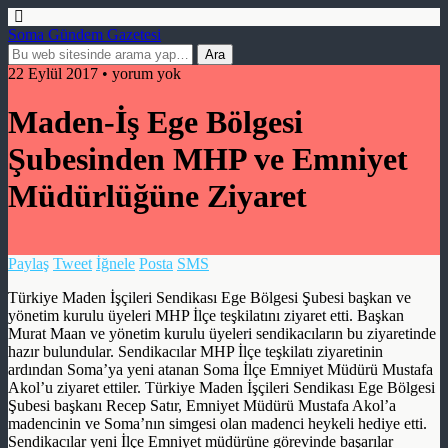
Soma Gündem Gazetesi
22 Eylül 2017 • yorum yok
Maden-İş Ege Bölgesi
Şubesinden MHP ve Emniyet
Müdürlüğüne Ziyaret
Paylaş
Tweet
İğnele
Posta
SMS
Türkiye Maden İşçileri Sendikası Ege Bölgesi Şubesi başkan ve
yönetim kurulu üyeleri MHP İlçe teşkilatını ziyaret etti. Başkan
Murat Maan ve yönetim kurulu üyeleri sendikacıların bu ziyaretinde
hazır bulundular. Sendikacılar MHP İlçe teşkilatı ziyaretinin
ardından Soma’ya yeni atanan Soma İlçe Emniyet Müdürü Mustafa
Akol’u ziyaret ettiler. Türkiye Maden İşçileri Sendikası Ege Bölgesi
Şubesi başkanı Recep Satır, Emniyet Müdürü Mustafa Akol’a
madencinin ve Soma’nın simgesi olan madenci heykeli hediye etti.
Sendikacılar yeni İlçe Emniyet müdürüne görevinde başarılar