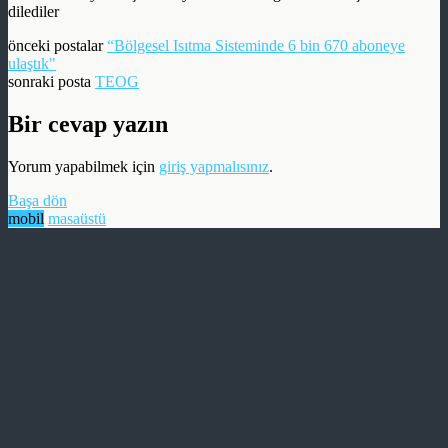
dilediler
önceki postalar
“Bölgesel Isıtma Sisteminde 6 bin 670 aboneye
ulaştık"
sonraki posta
TEOG
Bir cevap yazın
Yorum yapabilmek için
giriş yapmalısınız
.
Başa dön
mobil
masaüstü