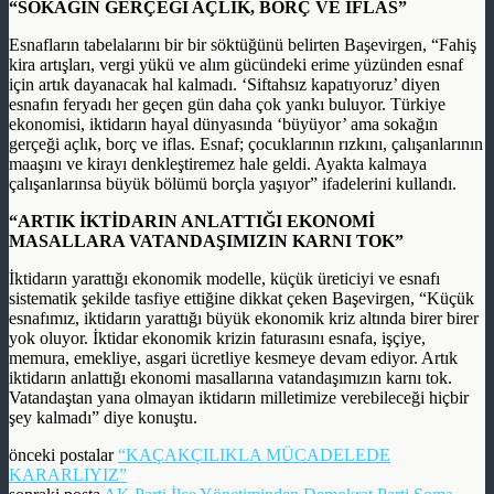
“SOKAĞIN GERÇEĞİ AÇLIK, BORÇ VE İFLAS”
Esnafların tabelalarını bir bir söktüğünü belirten Başevirgen, “Fahiş
kira artışları, vergi yükü ve alım gücündeki erime yüzünden esnaf
için artık dayanacak hal kalmadı. ‘Siftahsız kapatıyoruz’ diyen
esnafın feryadı her geçen gün daha çok yankı buluyor. Türkiye
ekonomisi, iktidarın hayal dünyasında ‘büyüyor’ ama sokağın
gerçeği açlık, borç ve iflas. Esnaf; çocuklarının rızkını, çalışanlarının
maaşını ve kirayı denkleştiremez hale geldi. Ayakta kalmaya
çalışanlarınsa büyük bölümü borçla yaşıyor” ifadelerini kullandı.
“ARTIK İKTİDARIN ANLATTIĞI EKONOMİ
MASALLARA VATANDAŞIMIZIN KARNI TOK”
İktidarın yarattığı ekonomik modelle, küçük üreticiyi ve esnafı
sistematik şekilde tasfiye ettiğine dikkat çeken Başevirgen, “Küçük
esnafımız, iktidarın yarattığı büyük ekonomik kriz altında birer birer
yok oluyor. İktidar ekonomik krizin faturasını esnafa, işçiye,
memura, emekliye, asgari ücretliye kesmeye devam ediyor. Artık
iktidarın anlattığı ekonomi masallarına vatandaşımızın karnı tok.
Vatandaştan yana olmayan iktidarın milletimize verebileceği hiçbir
şey kalmadı” diye konuştu.
önceki postalar
“KAÇAKÇILIKLA MÜCADELEDE
KARARLIYIZ”