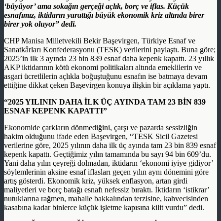
‘büyüyor’ ama sokağın gerçeği açlık, borç ve iflas. Küçük
esnafımız, iktidarın yarattığı büyük ekonomik kriz altında birer
birer yok oluyor” dedi.
CHP Manisa Milletvekili Bekir Başevirgen, Türkiye Esnaf ve
Sanatkârları Konfederasyonu (TESK) verilerini paylaştı. Buna göre;
2025’in ilk 3 ayında 23 bin 839 esnaf daha kepenk kapattı. 23 yıllık
AKP iktidarının kötü ekonomi politikaları altında emeklilerin ve
asgari ücretlilerin açlıkla boğuştuğunu esnafın ise batmaya devam
ettiğine dikkat çeken Başevirgen konuya ilişkin bir açıklama yaptı.
“2025 YILININ DAHA İLK ÜÇ AYINDA TAM 23 BİN 839
ESNAF KEPENK KAPATTI”
Ekonomide çarkların dönmediğini, çarşı ve pazarda sessizliğin
hakim olduğunu ifade eden Başevirgen, “TESK Sicil Gazetesi
verilerine göre, 2025 yılının daha ilk üç ayında tam 23 bin 839 esnaf
kepenk kapattı. Geçtiğimiz yılın tamamında bu sayı 94 bin 609’du.
Yani daha yılın çeyreği dolmadan, iktidarın ‘ekonomi iyiye gidiyor’
söylemlerinin aksine esnaf iflasları geçen yılın aynı dönemini göre
artış gösterdi. Ekonomik kriz, yüksek enflasyon, artan girdi
maliyetleri ve borç batağı esnafı nefessiz bıraktı. İktidarın ‘istikrar’
nutuklarına rağmen, mahalle bakkalından terzisine, kahvecisinden
kasabına kadar binlerce küçük işletme kapısına kilit vurdu” dedi.