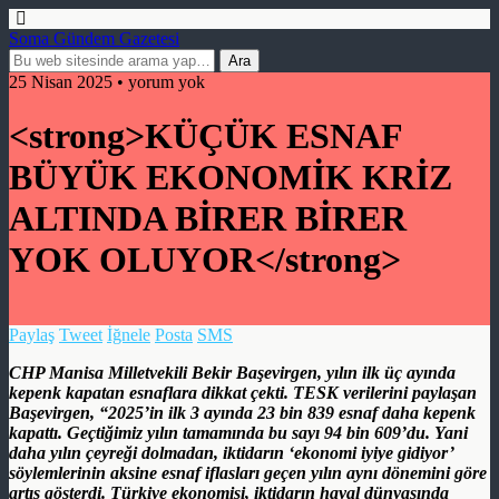
Soma Gündem Gazetesi
25 Nisan 2025 • yorum yok
<strong>KÜÇÜK ESNAF
BÜYÜK EKONOMİK KRİZ
ALTINDA BİRER BİRER
YOK OLUYOR</strong>
Paylaş
Tweet
İğnele
Posta
SMS
CHP Manisa Milletvekili Bekir Başevirgen, yılın ilk üç ayında
kepenk kapatan esnaflara dikkat çekti. TESK verilerini paylaşan
Başevirgen, “2025’in ilk 3 ayında 23 bin 839 esnaf daha kepenk
kapattı. Geçtiğimiz yılın tamamında bu sayı 94 bin 609’du. Yani
daha yılın çeyreği dolmadan, iktidarın ‘ekonomi iyiye gidiyor’
söylemlerinin aksine esnaf iflasları geçen yılın aynı dönemini göre
artış gösterdi. Türkiye ekonomisi, iktidarın hayal dünyasında