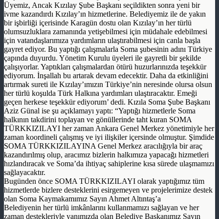
Üyemiz, Ancak Kızılay Şube Başkanı seçildikten sonra yeni bir
ivme kazandırdı Kızılay’ın hizmetlerine. Belediyemiz ile de yakın
bir işbirliği içerisinde Karagün dostu olan Kızılay’ın her türlü
olumsuzluklara zamanında yetişebilmesi için müdahale edebilmesi
için vatandaşlarımıza yardımların ulaştırabilmesi için canla başla
gayret ediyor. Bu yaptığı çalışmalarla Soma şubesinin adını Türkiye
çapında duyurdu. Yönetim Kurulu üyeleri ile gayretli bir şekilde
çalışıyorlar. Yaptıkları çalışmalardan ötürü huzurlarınızda teşekkür
ediyorum. İnşallah bu artarak devam edecektir. Daha da etkinliğini
artırmak sureti ile Kızılay’ımızın Türkiye’nin neresinde olursa olsun
her türlü koşulda Türk Halkına yardımları ulaştıracaktır. Emeği
geçen herkese teşekkür ediyorum’ dedi. Kızıla Soma Şube Başkanı
Aziz Günal ise şu açıklamayı yaptı: “Yaptığı hizmetlerle Soma
halkının takdirini toplayan ve gönüllerinde taht kuran SOMA
TÜRKKIZILAYI her zaman Ankara Genel Merkez yönetimiyle her
zaman koordineli çalışmış ve iyi ilişkiler içersinde olmuştur. Şimdide
SOMA TÜRKKIZILAYINA Genel Merkez aracılığıyla bir araç
kazandırılmış olup, aracımız bizlerin halkımıza yapacağı hizmetleri
hızlandıracak ve Soma’da ihtiyaç sahiplerine kısa sürede ulaşmamızı
sağlayacaktır.
Bugünden önce SOMA TÜRKKIZILAYI olarak yaptığımız tüm
hizmetlerde bizlere desteklerini esirgemeyen ve projelerimize destek
olan Soma Kaymakamımız Sayın Ahmet Altıntaş’a
Belediyenin her türlü imkânlarını kullanmamızı sağlayan ve her
zaman destekleriyle yanımızda olan Belediye Başkanımız Sayın