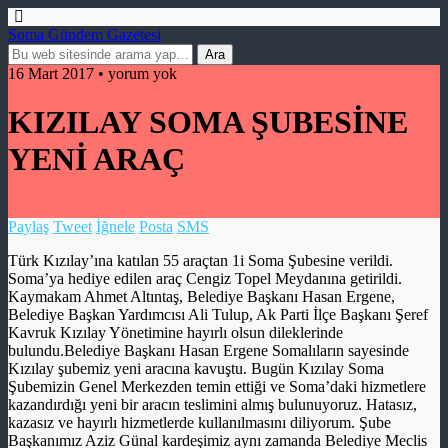
Soma Gündem Gazetesi
16 Mart 2017 • yorum yok
KIZILAY SOMA ŞUBESİNE
YENİ ARAÇ
Paylaş
Tweet
İğnele
Posta
SMS
Türk Kızılay’ına katılan 55 araçtan 1i Soma Şubesine verildi.
Soma’ya hediye edilen araç Cengiz Topel Meydanına getirildi.
Kaymakam Ahmet Altıntaş, Belediye Başkanı Hasan Ergene,
Belediye Başkan Yardımcısı Ali Tulup, Ak Parti İlçe Başkanı Şeref
Kavruk Kızılay Yönetimine hayırlı olsun dileklerinde
bulundu.Belediye Başkanı Hasan Ergene Somalıların sayesinde
Kızılay şubemiz yeni aracına kavuştu. Bugün Kızılay Soma
Şubemizin Genel Merkezden temin ettiği ve Soma’daki hizmetlere
kazandırdığı yeni bir aracın teslimini almış bulunuyoruz. Hatasız,
kazasız ve hayırlı hizmetlerde kullanılmasını diliyorum. Şube
Başkanımız Aziz Günal kardeşimiz aynı zamanda Belediye Meclis