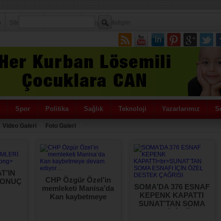
p
Sitene Ekle
Politikamız
Künye
İletişim
Spor
Politika
Sağlık
Teknoloji
Yazarlarımız
Se
Video Galeri
Foto Galeri
T’IN
CHP Özgür Özel’in
SONUÇ
SOMA’DA 376 ESNAF
memleketi Manisa’da
KEPENK KAPATTI
Kan kaybetmeye
SUNAT’TAN SOMA
devam ediyor…
ESNAFI İÇİN ÖZEL
DESTEK ÇAĞRISI