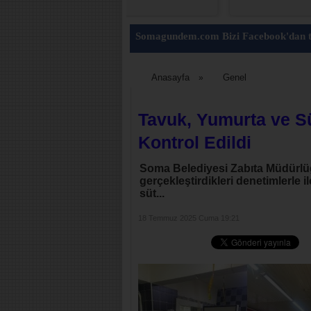
Somagundem.com Bizi Facebook'dan t
Anasayfa
Genel
»
Tavuk, Yumurta ve Sü
Kontrol Edildi
Soma Belediyesi Zabıta Müdürlüğ
gerçekleştirdikleri denetimlerle 
süt...
18 Temmuz 2025 Cuma 19:21