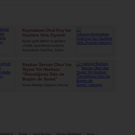
Kaymakam Ünal Koç’tan
Gazilere Vefa Ziyareti
İlçede şehit aileleri ve gazilere
yönelik ziyaretlerini sürdüren
Kaymakam Ünal Koç, kahra...
Başkan Sercan Okur’dan
Siyasi Yol Haritası:
“Önceliğimiz Dün de
Bugün de Soma”
Soma Belediye Başkanı Sercan
Okur, yaptığı yazılı açıklamayla
siyasi yolculuğuna ilişkin ...
MANİSA
Kınık
Seri İlanlar
Firma Rehberi
Spor