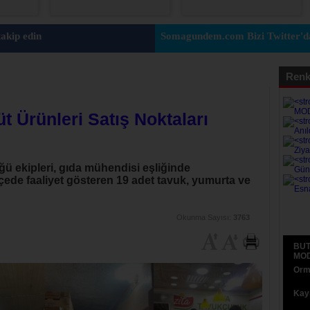
akip edin
Somagundem.com Bizi Twitter'da
Renk
t Ürünleri Satış Noktaları
ü ekipleri, gıda mühendisi eşliğinde
ilçede faaliyet gösteren 19 adet tavuk, yumurta ve
Okunma Sayısı:
3763
BUT
MOD
Orma
Kaym