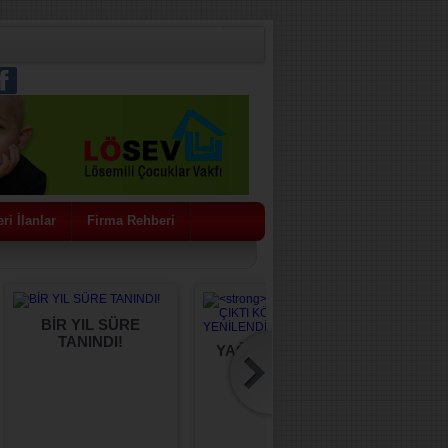
ri İlanlar
Firma Rehberi
BİR YIL SÜRE
TANINDI!
YAĞCILI SU ÇIKTI
BAŞKA
KÖPRÜSÜ
A
YENİLENDİ!
ŞANT
BİRLİ