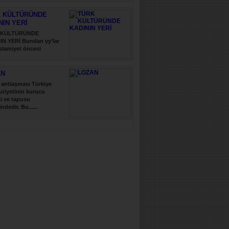
 KÜLTÜRÜNDE
NIN YERİ
 KÜLTÜRÜNDE
IN YERİ Bundan yy’lar
slamiyet öncesi
..
AN
antlaşması Türkiye
riyetinin kurucu
i ve tapusu
indedir. Bu......