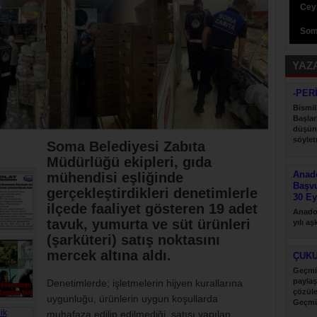
Ceyh
Som
YAZ
-PER
Bismil
Başlar
düşün
söyletm
Soma Belediyesi Zabıta
Müdürlüğü ekipleri, gıda
Anado
mühendisi eşliğinde
Başv
gerçekleştirdikleri denetimlerle
30 Ey
ilçede faaliyet gösteren 19 adet
Anadol
tavuk, yumurta ve süt ürünleri
yılı a
desteği
(şarküteri) satış noktasını
mercek altına aldı.
ÇUK
Geçmi
paylaş
Denetimlerde; işletmelerin hijyen kurallarına
çözül
uygunluğu, ürünlerin uygun koşullarda
Geçmi
muhafaza edilip edilmediği, satışı yapılan
paylaş