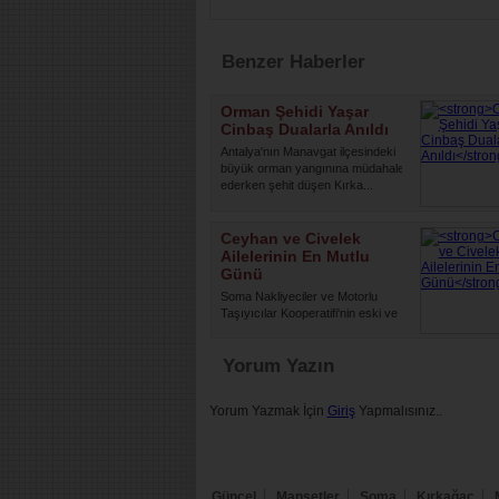
Benzer Haberler
Orman Şehidi Yaşar
Cinbaş Dualarla Anıldı
Antalya'nın Manavgat ilçesindeki
büyük orman yangınına müdahale
ederken şehit düşen Kırka...
Ceyhan ve Civelek
Ailelerinin En Mutlu
Günü
Soma Nakliyeciler ve Motorlu
Taşıyıcılar Kooperatifi'nin eski ve
yeni dönem yöneticileri ...
Yorum Yazın
Yorum Yazmak İçin
Giriş
Yapmalısınız..
Güncel
Manşetler
Soma
Kırkağaç