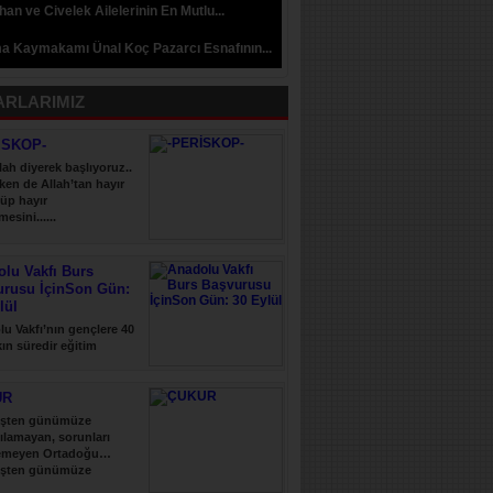
an ve Civelek Ailelerinin En Mutlu...
a Kaymakamı Ünal Koç Pazarcı Esnafının...
ARLARIMIZ
İSKOP-
lah diyerek başlıyoruz..
ken de Allah’tan hayır
üp hayır
esini......
lu Vakfı Burs
urusu İçinSon Gün:
lül
u Vakfı’nın gençlere 40
şkın süredir eğitim
 verdiği......
UR
şten günümüze
ılamayan, sorunları
emeyen Ortadoğu…
şten günümüze
ılamayan, sorunları......