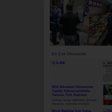
En Çok Okunanlar
İŞ İLANI
Milli Mücadele Döneminde
Yaptığı Kahramanlıklarla
Tanınan Türk Kadınları
Kurtuluş Savaşı milletimizin; genciyle,
ihtiyarıyla , kadınıyla, erkeğiyle
düşmanlara karşı yürüttüğü bir ölüm
Minik Batuhan İçin Soma
kalım mücadelesidir. Bu savaş, daima