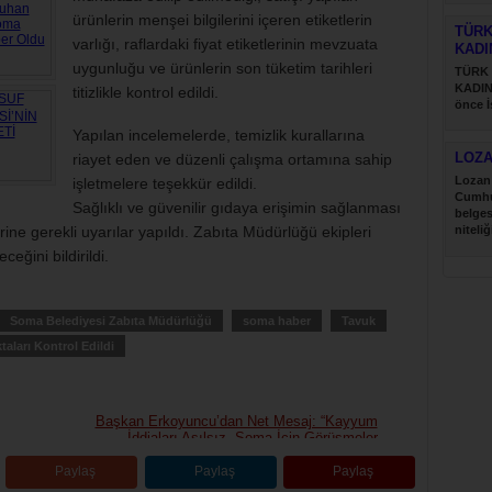
ürünlerin menşei bilgilerini içeren etiketlerin
TÜRK
varlığı, raflardaki fiyat etiketlerinin mevzuata
KADI
uygunluğu ve ürünlerin son tüketim tarihleri
TÜRK
KADIN
titizlikle kontrol edildi.
önce İ
Türk....
Yapılan incelemelerde, temizlik kurallarına
LOZ
riayet eden ve düzenli çalışma ortamına sahip
Lozan 
işletmelere teşekkür edildi.
Cumhu
Sağlıklı ve güvenilir gıdaya erişimin sağlanması
belges
erine gerekli uyarılar yapıldı. Zabıta Müdürlüğü ekipleri
niteliğ
eğini bildirildi.
Soma Belediyesi Zabıta Müdürlüğü
soma haber
Tavuk
aları Kontrol Edildi
Başkan Erkoyuncu’dan Net Mesaj: “Kayyum
İddiaları Asılsız, Soma İçin Görüşmeler
Sürüyor”
Paylaş
Paylaş
Paylaş