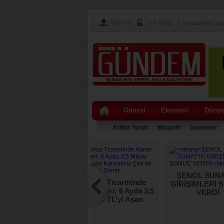
Üye Ol
Üye Girişi
Anasayfam Ya
Güncel
Ekonomi
Dünya
Kültür Sanat
Magazin
Gazeteler
ŞENOL SUNA
Kaymakamı Ünal
Manisa Ticaretinde
GİRİŞİMLERİ 
azarcı Esnafının
Alarm Zilleri: 6 Ayda 3,5
VERDİ
abzını Tuttu
Milyar TL’yi Aşan
Karşılıksız Çek ve
Protestolu Senet