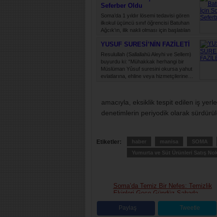
Seferber Oldu
hür…
Soma’da 1 yıldır lösemi tedavisi gören
ilkokul üçüncü sınıf öğrencisi Batuhan
Ağcık’ın, ilik nakli olması için başlatılan
kampanyaya destek…
YUSUF SURESİ’NİN FAZİLETİ
Resulullah (Sallallahü Aleyhi ve Sellem)
buyurdu ki: “Mühakkak herhangi bir
Müslüman Yûsuf suresini okursa yahut
evlatlarına, ehline veya hizmetçilerine…
amacıyla, eksiklik tespit edilen iş yerl
denetimlerin periyodik olarak sürdürülec
Etiketler:
haber
manisa
SOMA
Yumurta ve Süt Ürünleri Satış Nokt
Soma’da Temiz Bir Nefes: Temizlik
Ekipleri Gece Gündüz Sahada
Paylaş
Tweetle