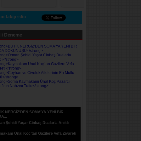
n takip edin
li Deneme
İK NERGİZ’DEN SOMA’YA YENİ BİR
A...
n Şehidi Yaşar Cinbaş Dualarla Anıldı
akam Ünal Koç’tan Gazilere Vefa Ziyareti