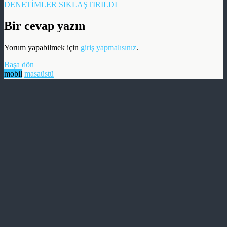
DENETİMLER SIKLAŞTIRILDI
Bir cevap yazın
Yorum yapabilmek için
giriş yapmalısınız
.
Başa dön
mobil
masaüstü