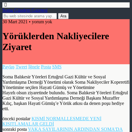
Soma Gündem Gazetesi
30 Mart 2021 • yorum yok
Yörüklerden Nakliyecilere
Ziyaret
Paylaş
Tweet
İğnele
Posta
SMS
Soma Balıkesir Yöreleri Ertuğrul Gazi Kültür ve Sosyal
Yardımlaşma Derneği Yönetimi olarak Soma Nakliyeciler Koperetifi
Yönetimine seçilen Hayati Gümüş ve Yönetimine
Hayırlı olsun ziyaretinde bulundu. Soma Balıkesir Yöreleri Ertuğrul
Gazi Kültür ve Sosyal Yardımlaşma Derneği Başkanı Muzaffer
Kılıç, başkan Hayati Gümüş’e Yörük atkısı da denen poşu hediye
etti.
önceki postalar
KISMİ NORMALLEŞMEDE YENİ
KISITLAMALAR GELDİ
sonraki posta
VAKA SAYILARININ ARDINDAN SOMA'DA