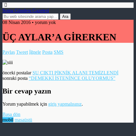
Soma Gündem Gazetesi
08 Nisan 2016 • yorum yok
ÜÇ AYLAR’A GİRERKEN
Paylaş
Tweet
İğnele
Posta
SMS
önceki postalar
SU ÇIKTI PİKNİK ALANI TEMİZLENDİ
sonraki posta
“DEMEKKİ İSTENİNCE OLUYORMUŞ”
Bir cevap yazın
Yorum yapabilmek için
giriş yapmalısınız
.
Başa dön
mobil
masaüstü