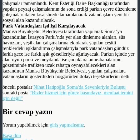
çalışmalar tamamlandı. Kent Estetiği Daire Başkanlığı tarafından
yapılan peyzaj çalışmalarının da sona erdiği parkın çevre düzenleme
çalışmaları da en kısa sürede tamamlanarak vatandaşlara yeni bir
sosyal alan kazandırılacak.
Park Vatandaşları Işıl Işıl Karşılayacak
Manisa Büyükşehir Belediyesi tarafından yapılarak Soma’ya
kazandırılan İstasyon Parkı’nda yer alan dinlenme alanları, süs
havuzları, yeşil alan çalışmalarına ek olarak yapılan çeşitli
renklerdeki ışıklandırma çalışmalarıyla park vatandaşları gündüz
farklı gece ise farklı ışık görselleriyle ağırlayacak. Parkın içinde yer
alan oyun parkı ve meydanda ise çocuklara anne-babalarının
gözetiminde trafikten uzak rahatça oynayabilecekleri alan
kazandıran Manisa Büyükşehir Belediyesi, yapılan çalışmalara
vatandaşların gösterdikleri hoşgörüden dolayı teşekkürlerini iletti.
önceki postalar
Nihat Hatipoğlu Soma'da Sevenleriyle Buluştu
sonraki posta
“Bizler hizmet için görev başındayız, menfaat temini
için değil”
Bir cevap yazın
Yorum yapabilmek için
giriş yapmalısınız
.
Başa dön