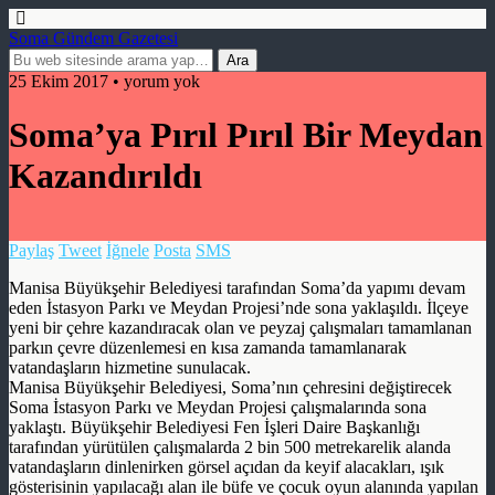
Soma Gündem Gazetesi
25 Ekim 2017 • yorum yok
Soma’ya Pırıl Pırıl Bir Meydan
Kazandırıldı
Paylaş
Tweet
İğnele
Posta
SMS
Manisa Büyükşehir Belediyesi tarafından Soma’da yapımı devam
eden İstasyon Parkı ve Meydan Projesi’nde sona yaklaşıldı. İlçeye
yeni bir çehre kazandıracak olan ve peyzaj çalışmaları tamamlanan
parkın çevre düzenlemesi en kısa zamanda tamamlanarak
vatandaşların hizmetine sunulacak.
Manisa Büyükşehir Belediyesi, Soma’nın çehresini değiştirecek
Soma İstasyon Parkı ve Meydan Projesi çalışmalarında sona
yaklaştı. Büyükşehir Belediyesi Fen İşleri Daire Başkanlığı
tarafından yürütülen çalışmalarda 2 bin 500 metrekarelik alanda
vatandaşların dinlenirken görsel açıdan da keyif alacakları, ışık
gösterisinin yapılacağı alan ile büfe ve çocuk oyun alanında yapılan