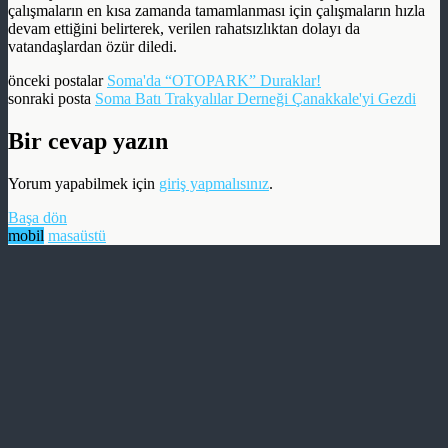
çalışmaların en kısa zamanda tamamlanması için çalışmaların hızla
devam ettiğini belirterek, verilen rahatsızlıktan dolayı da
vatandaşlardan özür diledi.
önceki postalar
Soma'da “OTOPARK” Duraklar!
sonraki posta
Soma Batı Trakyalılar Derneği Çanakkale'yi Gezdi
Bir cevap yazın
Yorum yapabilmek için
giriş yapmalısınız
.
Başa dön
mobil
masaüstü