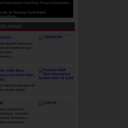
a Kaymakamı Ünal Koç Pazarcı Esnafının...
a’da 15 Temmuz Tarih Bilimi
pektifiyle...
ARLARIMIZ
İSKOP-
lah diyerek başlıyoruz..
ken de Allah’tan hayır
üp hayır
esini......
lu Vakfı Burs
urusu İçinSon Gün:
lül
u Vakfı’nın gençlere 40
şkın süredir eğitim
 verdiği......
UR
şten günümüze
ılamayan, sorunları
emeyen Ortadoğu…
şten günümüze
ılamayan, sorunları......