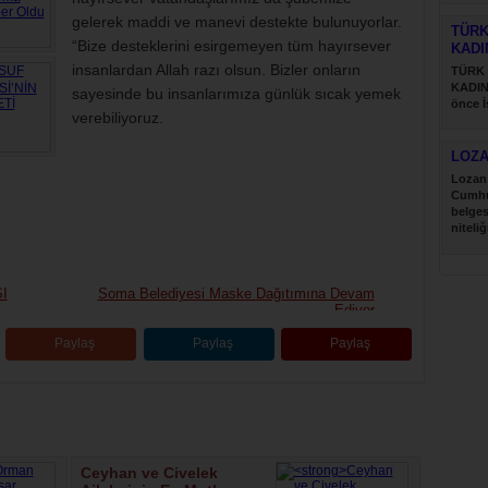
gelerek maddi ve manevi destekte bulunuyorlar.
TÜRK
“Bize desteklerini esirgemeyen tüm hayırsever
KADI
insanlardan Allah razı olsun. Bizler onların
TÜRK
KADIN
sayesinde bu insanlarımıza günlük sıcak yemek
önce İ
verebiliyoruz.
Türk....
LOZ
Lozan 
Cumhu
belges
niteliğ
I
Soma Belediyesi Maske Dağıtımına Devam
Ediyor
Paylaş
Paylaş
Paylaş
Ceyhan ve Civelek