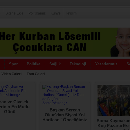
p
Sitene Ekle
Politikamız
Künye
İletişim
Spor
Politika
Sağlık
Teknoloji
Yazarlarımız
Se
Video Galeri
Foto Galeri
an ve Civelek
erinin En Mutlu
Başkan Sercan
Günü
Okur’dan Siyasi Yol
Haritası: “Önceliğimiz
Soma Kaymakam
Dün de Bugün de
Koç Pazarcı Esn
Soma”