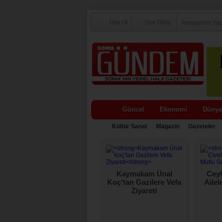
Üye Ol
Üye Girişi
Anasayfam Ya
Güncel
Ekonomi
Dünya
Kültür Sanat
Magazin
Gazeteler
Orman Şehidi Yaşar
Kaymakam Ünal
Ceyh
Cinbaş Dualarla Anıldı
Koç’tan Gazilere Vefa
Ailel
Ziyareti