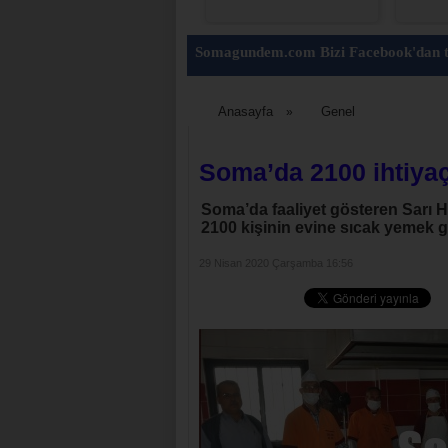
Somagundem.com Bizi Facebook'dan t
Anasayfa
Genel
»
Soma’da 2100 ihtiya
Soma’da faaliyet gösteren Sarı 
2100 kişinin evine sıcak yemek g
29 Nisan 2020 Çarşamba 16:56