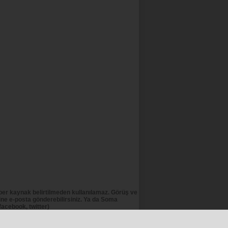
er kaynak belirtilmeden kullanılamaz. Görüş ve
e e-posta gönderebilirsiniz. Ya da Soma
acebook, twitter)