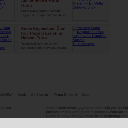
Ailelerinin En Mutlu
Günü
Soma Nakliyeciler ve Motorlu
Taşıyıcılar Kooperatifi'nin eski ve
yeni dönem yöneticileri ...
Soma Kaymakamı Ünal
Koç Pazarcı Esnafının
Nabzını Tuttu
Vatandaşlarla iç içe olmayı
sürdüren Soma Kaymakamı Ünal
Koç, ilçe genelindeki saha ziyar...
MANİSA
Kınık
Seri İlanlar
Firma Rehberi
Spor
klıdır.
Soma Gündem’nde yayınlanan her türlü yazı ve hab
önerileriniz için somagundem@hotmail.com adresin
Gündem sosyal medya hesaplarımıza (instagram, f