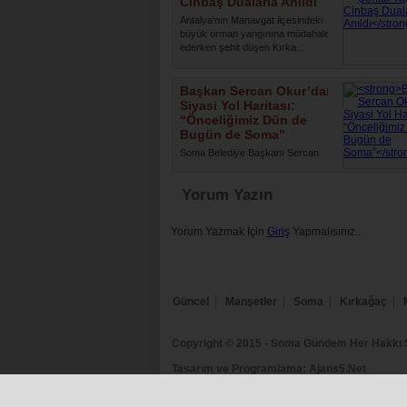
Cinbaş Dualarla Anıldı
Antalya'nın Manavgat ilçesindeki
büyük orman yangınına müdahale
ederken şehit düşen Kırka...
Başkan Sercan Okur’dan
Siyasi Yol Haritası:
“Önceliğimiz Dün de
Bugün de Soma”
Soma Belediye Başkanı Sercan
Okur, yaptığı yazılı açıklamayla
siyasi yolculuğuna ilişkin ...
Yorum Yazın
Yorum Yazmak İçin
Giriş
Yapmalısınız..
Güncel
Manşetler
Soma
Kırkağaç
Copyright © 2015
- Soma Gündem Her Hakkı Sa
Tasarım ve Programlama:
Ajans5.Net