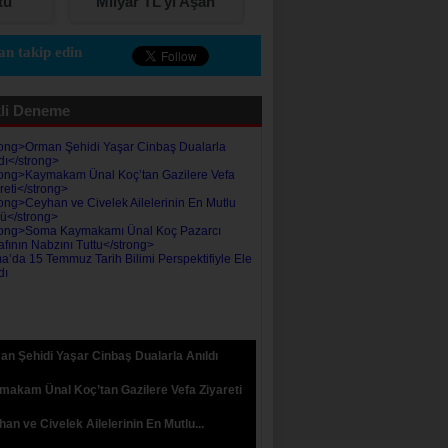
tu
Milyar TL’yi Aşan
VERDİ
Karşılıksız Çek ve
Protestolu Senet
n takip edin
li Deneme
n Şehidi Yaşar Cinbaş Dualarla Anıldı
akam Ünal Koç’tan Gazilere Vefa Ziyareti
an ve Civelek Ailelerinin En Mutlu...