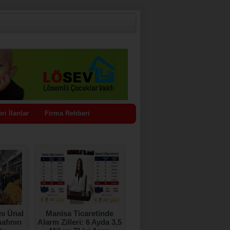
ri İlanlar
Firma Rehberi
ı Ünal
Manisa Ticaretinde
ŞENOL SUNAT’IN
afının
Alarm Zilleri: 6 Ayda 3,5
GİRİŞİMLERİ SONUÇ