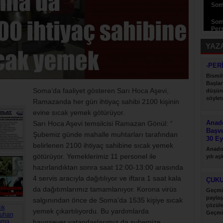
Som
Som
Pers
YAZ
-PER
Bismil
Başlar
Soma’da faaliyet gösteren Sarı Hoca Aşevi,
düşün
söyletm
Ramazanda her gün ihtiyaç sahibi 2100 kişinin
evine sıcak yemek götürüyor.
Anado
Sarı Hoca Aşevi temsilcisi Ramazan Gönül: “
Başv
Şubemiz günde mahalle muhtarları tarafından
30 Ey
belirlenen 2100 ihtiyaç sahibine sıcak yemek
Anadol
götürüyor. Yemeklerimiz 11 personel ile
yılı a
desteği
hazırlandıktan sonra saat 12:00-13:00 arasında
4 servis aracıyla dağıtılıyor ve iftara 1 saat kala
ÇUK
da dağıtımlarımız tamamlanıyor. Korona virüs
Geçmi
paylaş
salgınından önce de Soma’da 1535 kişiye sıcak
çözül
yemek çıkartılıyordu. Bu yardımlarda
Geçmi
paylaş
hayırsever vatandaşlarımız da şubemize