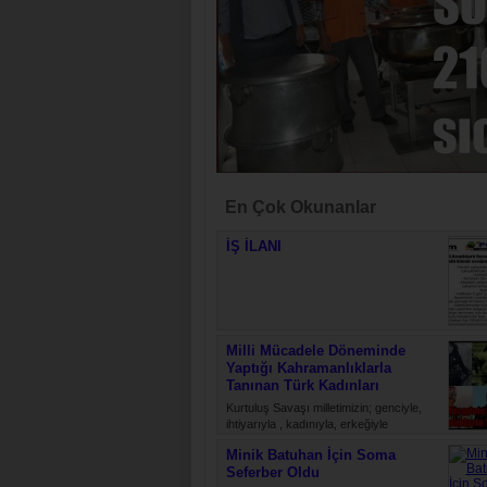
En Çok Okunanlar
İŞ İLANI
Milli Mücadele Döneminde
Yaptığı Kahramanlıklarla
Tanınan Türk Kadınları
Kurtuluş Savaşı milletimizin; genciyle,
ihtiyarıyla , kadınıyla, erkeğiyle
düşmanlara karşı yürüttüğü bir ölüm
Minik Batuhan İçin Soma
kalım mücadelesidir. Bu savaş, daima
Seferber Oldu
hür…