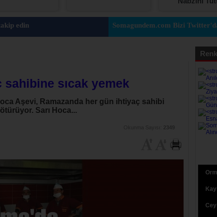
Nabzını Tut
akip edin
Somagundem.com Bizi Twitter'da
Renk
ç sahibine sıcak yemek
Hoca Aşevi, Ramazanda her gün ihtiyaç sahibi
ötürüyor. Sarı Hoca...
Okunma Sayısı:
2349
Orma
Kaym
Ceyh