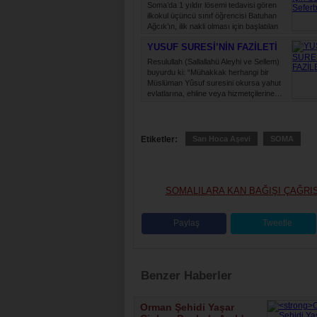
Soma’da 1 yıldır lösemi tedavisi gören
ilkokul üçüncü sınıf öğrencisi Batuhan
Ağcık’ın, ilik nakli olması için başlatılan
kampanyaya destek…
YUSUF SURESİ’NİN FAZİLETİ
Resulullah (Sallallahü Aleyhi ve Sellem)
buyurdu ki: “Mühakkak herhangi bir
Müslüman Yûsuf suresini okursa yahut
evlatlarına, ehline veya hizmetçilerine…
Etiketler:
Sarı Hoca Aşevi
SOMA
SOMALILARA KAN BAĞIŞI ÇAĞRIS
Paylaş
Tweetle
Benzer Haberler
Orman Şehidi Yaşar