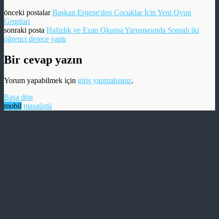
önceki postalar
Başkan Ergene'den Çocuklar İçin Yeni Oyun
sonraki posta
Hafızlık ve Ezan Okuma Yarışmasında Somalı iki
öğrenci derece yaptı
Bir cevap yazın
Yorum yapabilmek için
giriş yapmalısınız
.
Başa dön
mobil
masaüstü