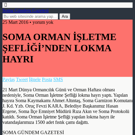
Soma Gündem Gazetesi
25 Mart 2016 • yorum yok
SOMA ORMAN İŞLETME
ŞEFLİĞİ’NDEN LOKMA
HAYRI
Paylaş
Tweet
İğnele
Posta
SMS
21 Mart Dünya Ormancılık Günü ve Orman Haftası olması
nedeniyle, Soma Orman İşletme Şefliği lokma hayrı yaptı. Yapılan
hayıra Soma Kaymakamı Ahmet Altıntaş, Soma Garnizon Komutanı
J. Kd. Yzb. Oruç Fevzi KARA, Belediye Başkanımız Hasan
Ergene, Soma İlçe Emniyet Müdürü Rıza Akın ve Soma Protokolü
katıldı. Soma Orman İşletme Şefliği yapılan lokma hayrı ile
vatandaşlarımıza 1500 adet fıstık çamı dağıttı.
SOMA GÜNDEM GAZETESİ