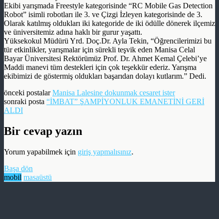
Ekibi yarışmada Freestyle kategorisinde “RC Mobile Gas Detection
Robot” isimli robotları ile 3. ve Çizgi İzleyen kategorisinde de 3.
Olarak katılmış oldukları iki kategoride de iki ödülle dönerek ilçemiz
ve üniversitemiz adına haklı bir gurur yaşattı.
Yüksekokul Müdürü Yrd. Doç.Dr. Ayla Tekin, “Öğrencilerimizi bu
tür etkinlikler, yarışmalar için sürekli teşvik eden Manisa Celal
Bayar Üniversitesi Rektörümüz Prof. Dr. Ahmet Kemal Çelebi’ye
Maddi manevi tüm destekleri için çok teşekkür ederiz. Yarışma
ekibimizi de göstermiş oldukları başarıdan dolayı kutlarım.” Dedi.
önceki postalar
Manisa Lalesine dokunmak cesaret ister
sonraki posta
“İMBAT” ŞAMPİYONLUK EMANETİNİ GERİ
ALDI
Bir cevap yazın
Yorum yapabilmek için
giriş yapmalısınız
.
Başa dön
mobil
masaüstü