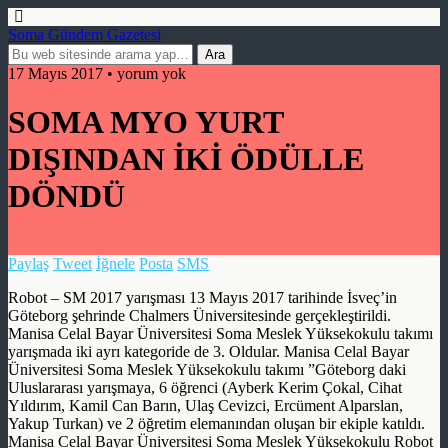
Soma Gündem Gazetesi
17 Mayıs 2017 • yorum yok
SOMA MYO YURT
DIŞINDAN İKİ ÖDÜLLE
DÖNDÜ
Paylaş
Tweet
İğnele
Posta
SMS
Robot – SM 2017 yarışması 13 Mayıs 2017 tarihinde İsveç’in
Göteborg şehrinde Chalmers Üniversitesinde gerçekleştirildi.
Manisa Celal Bayar Üniversitesi Soma Meslek Yüksekokulu takımı
yarışmada iki ayrı kategoride de 3. Oldular. Manisa Celal Bayar
Üniversitesi Soma Meslek Yüksekokulu takımı ”Göteborg daki
Uluslararası yarışmaya, 6 öğrenci (Ayberk Kerim Çokal, Cihat
Yıldırım, Kamil Can Barın, Ulaş Cevizci, Ercüment Alparslan,
Yakup Turkan) ve 2 öğretim elemanından oluşan bir ekiple katıldı.
Manisa Celal Bayar Üniversitesi Soma Meslek Yüksekokulu Robot