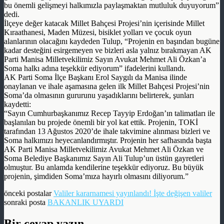
bu önemli gelişmeyi halkımızla paylaşmaktan mutluluk duyuyorum”
dedi.
İlçeye değer katacak Millet Bahçesi Projesi’nin içerisinde Millet
Kıraathanesi, Maden Müzesi, bisiklet yolları ve çocuk oyun
alanlarının olacağını kaydeden Tulup, “Projenin en başından bugüne
kadar desteğini esirgemeyen ve bizleri asla yalnız bırakmayan AK
Parti Manisa Milletvekilimiz Sayın Avukat Mehmet Ali Özkan’a
Soma halkı adına teşekkür ediyorum” ifadelerini kullandı.
AK Parti Soma İlçe Başkanı Erol Saygılı da Manisa ilinde
onaylanan ve ihale aşamasına gelen ilk Millet Bahçesi Projesi’nin
Soma’da olmasının gururunu yaşadıklarını belirterek, şunları
kaydetti:
“Sayın Cumhurbaşkanımız Recep Tayyip Erdoğan’ın talimatları ile
başlanılan bu projede önemli bir yol kat ettik. Projenin, TOKİ
tarafından 13 Ağustos 2020’de ihale takvimine alınması bizleri ve
Soma halkımızı heyecanlandırmıştır. Projenin her safhasında başta
AK Parti Manisa Milletvekilimiz Avukat Mehmet Ali Özkan ve
Soma Belediye Başkanımız Sayın Ali Tulup’un üstün gayretleri
olmuştur. Bu anlamda kendilerine teşekkür ediyoruz. Bu büyük
projenin, şimdiden Soma’mıza hayırlı olmasını diliyorum.”
önceki postalar
Valiler kararnamesi yayınlandı! İşte değişen valiler
sonraki posta
BAKANLIK UYARDI
Bir cevap yazın