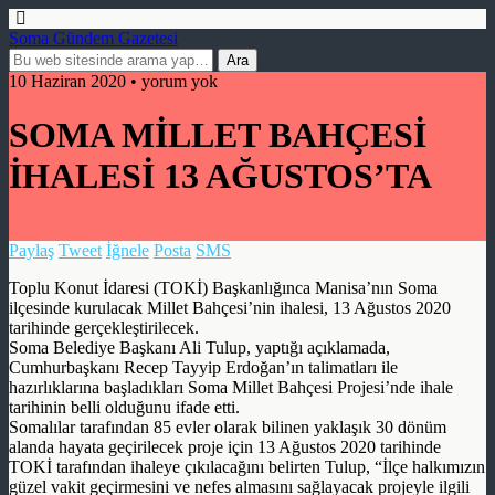
Soma Gündem Gazetesi
10 Haziran 2020 • yorum yok
SOMA MİLLET BAHÇESİ
İHALESİ 13 AĞUSTOS’TA
Paylaş
Tweet
İğnele
Posta
SMS
Toplu Konut İdaresi (TOKİ) Başkanlığınca Manisa’nın Soma
ilçesinde kurulacak Millet Bahçesi’nin ihalesi, 13 Ağustos 2020
tarihinde gerçekleştirilecek.
Soma Belediye Başkanı Ali Tulup, yaptığı açıklamada,
Cumhurbaşkanı Recep Tayyip Erdoğan’ın talimatları ile
hazırlıklarına başladıkları Soma Millet Bahçesi Projesi’nde ihale
tarihinin belli olduğunu ifade etti.
Somalılar tarafından 85 evler olarak bilinen yaklaşık 30 dönüm
alanda hayata geçirilecek proje için 13 Ağustos 2020 tarihinde
TOKİ tarafından ihaleye çıkılacağını belirten Tulup, “İlçe halkımızın
güzel vakit geçirmesini ve nefes almasını sağlayacak projeyle ilgili