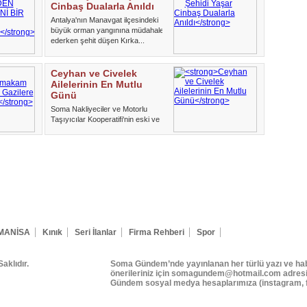
Cinbaş Dualarla Anıldı
Antalya'nın Manavgat ilçesindeki
büyük orman yangınına müdahale
ederken şehit düşen Kırka...
Ceyhan ve Civelek
Ailelerinin En Mutlu
Günü
Soma Nakliyeciler ve Motorlu
Taşıyıcılar Kooperatifi'nin eski ve
yeni dönem yöneticileri ...
MANİSA
Kınık
Seri İlanlar
Firma Rehberi
Spor
klıdır.
Soma Gündem’nde yayınlanan her türlü yazı ve hab
önerileriniz için somagundem@hotmail.com adresin
Gündem sosyal medya hesaplarımıza (instagram, f