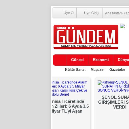
Üye Ol
Üye Girişi
Anasayfam Ya
Güncel
Ekonomi
Dünya
Kültür Sanat
Magazin
Gazeteler
ŞENOL SUNA
Kaymakamı Ünal
Manisa Ticaretinde
GİRİŞİMLERİ 
azarcı Esnafının
Alarm Zilleri: 6 Ayda 3,5
VERDİ
abzını Tuttu
Milyar TL’yi Aşan
Karşılıksız Çek ve
Protestolu Senet