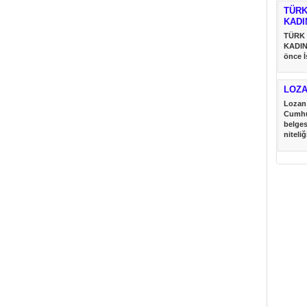
TÜRK
KADI
TÜRK
KADIN
önce İ
Türk....
LOZ
Lozan 
Cumhu
belges
niteliğ