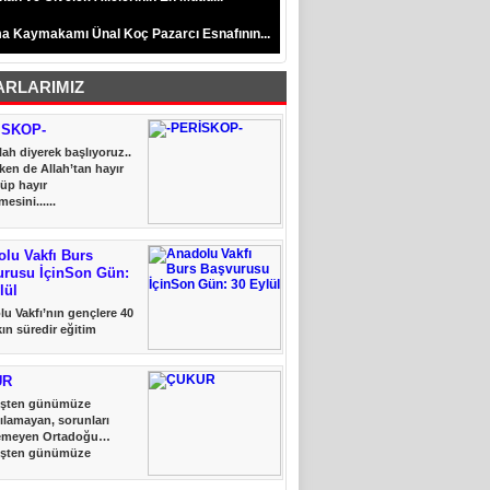
a Kaymakamı Ünal Koç Pazarcı Esnafının...
ARLARIMIZ
İSKOP-
lah diyerek başlıyoruz..
ken de Allah’tan hayır
üp hayır
esini......
lu Vakfı Burs
urusu İçinSon Gün:
lül
u Vakfı’nın gençlere 40
şkın süredir eğitim
 verdiği......
UR
şten günümüze
ılamayan, sorunları
emeyen Ortadoğu…
şten günümüze
ılamayan, sorunları......