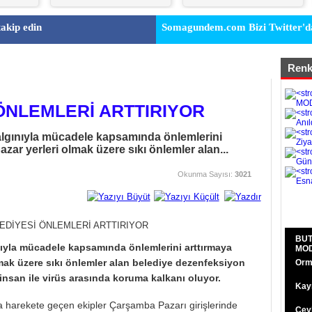
akip edin
Somagundem.com Bizi Twitter'da
Renk
ÖNLEMLERİ ARTTIRIYOR
lgınıyla mücadele kapsamında önlemlerini
zar yerleri olmak üzere sıkı önlemler alan...
Okunma Sayısı:
3021
BUT
ıyla mücadele kapsamında önlemlerini arttırmaya
MOD
mak üzere sıkı önlemler alan belediye dezenfeksiyon
Orma
insan ile virüs arasında koruma kalkanı oluyor.
Kaym
la harekete geçen ekipler Çarşamba Pazarı girişlerinde
Ceyh