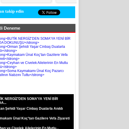
n takip edin
li Deneme
İK NERGİZ’DEN SOMA’YA YENİ BİR
A...
n Şehidi Yaşar Cinbaş Dualarla Anıldı
akam Ünal Koç’tan Gazilere Vefa Ziyareti
an ve Civelek Ailelerinin En Mutlu...