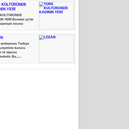
 KÜLTÜRÜNDE
NIN YERİ
 KÜLTÜRÜNDE
IN YERİ Bundan yy’lar
slamiyet öncesi
..
AN
antlaşması Türkiye
riyetinin kurucu
i ve tapusu
indedir. Bu......