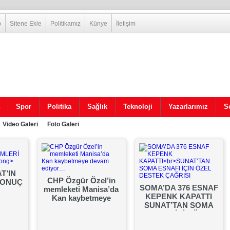
p
Sitene Ekle
Politikamız
Künye
İletişim
Spor
Politika
Sağlık
Teknoloji
Yazarlarımız
Se
Video Galeri
Foto Galeri
T’IN
CHP Özgür Özel’in
SONUÇ
SOMA’DA 376 ESNAF
memleketi Manisa’da
KEPENK KAPATTI
Kan kaybetmeye
SUNAT’TAN SOMA
devam ediyor…
ESNAFI İÇİN ÖZEL
DESTEK ÇAĞRISI