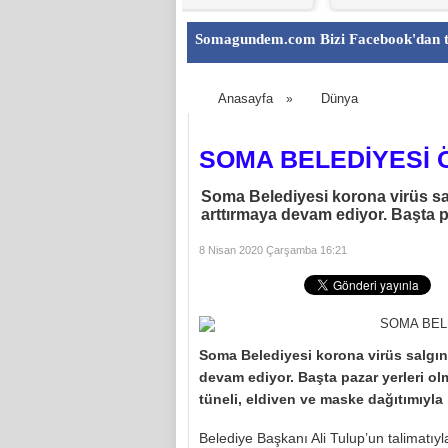
Somagundem.com Bizi Facebook'dan t
Anasayfa
Dünya
»
SOMA BELEDİYESİ 
Soma Belediyesi korona virüs sa
arttırmaya devam ediyor. Başta pa
8 Nisan 2020 Çarşamba 16:21
Soma Belediyesi korona virüs salgın
devam ediyor. Başta pazar yerleri ol
tüneli, eldiven ve maske dağıtımıyla 
Belediye Başkanı Ali Tulup’un talimatıy