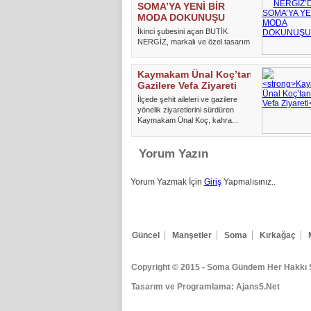
SOMA’YA YENİ BİR
MODA DOKUNUŞU
İkinci şubesini açan BUTİK
NERGİZ, markalı ve özel tasarım
kadın giyim ürünleriyle kadınl...
Kaymakam Ünal Koç’tan
Gazilere Vefa Ziyareti
İlçede şehit aileleri ve gazilere
yönelik ziyaretlerini sürdüren
Kaymakam Ünal Koç, kahra...
Yorum Yazın
Yorum Yazmak İçin
Giriş
Yapmalısınız..
Güncel
Manşetler
Soma
Kırkağaç
Copyright © 2015
- Soma Gündem Her Hakkı Sa
Tasarım ve Programlama:
Ajans5.Net