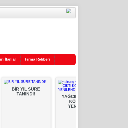
ri İlanlar
Firma Rehberi
BİR YIL SÜRE
TANINDI!
YAĞCILI SU ÇIKTI
BAŞKA
KÖPRÜSÜ
A
YENİLENDİ!
ŞANT
BİRLİ