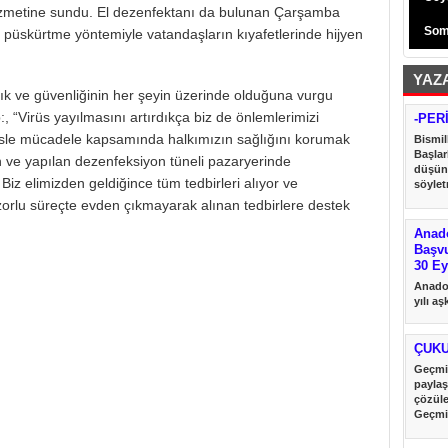
hizmetine sundu. El dezenfektanı da bulunan Çarşamba
Som
i püskürtme yöntemiyle vatandaşların kıyafetlerinde hijyen
YAZ
lık ve güvenliğinin her şeyin üzerinde olduğuna vurgu
 “Virüs yayılmasını artırdıkça biz de önlemlerimizi
-PER
sle mücadele kapsamında halkımızın sağlığını korumak
Bismil
Başlar
n ve yapılan dezenfeksiyon tüneli pazaryerinde
düşün
iz elimizden geldiğince tüm tedbirleri alıyor ve
söyletm
orlu süreçte evden çıkmayarak alınan tedbirlere destek
Anado
Başv
30 Ey
Anadol
yılı a
desteği
ÇUK
Geçmi
paylaş
çözül
Geçmi
paylaş