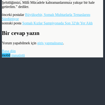
Şehitliğimizi, Milli Mücadele kahramanlarımıza yakışır bir hale
getirelim.” dediler.
önceki postalar
Büyükşehir, Somalı Muhtarlarla Temaslarını
Sürdürüyor
sonraki posta
Somalı Kızlar Şampiyonada Son 32'de Yer Aldı
Bir cevap yazın
Yorum yapabilmek için
giriş yapmalısınız
.
Başa dön
mobil
masaüstü