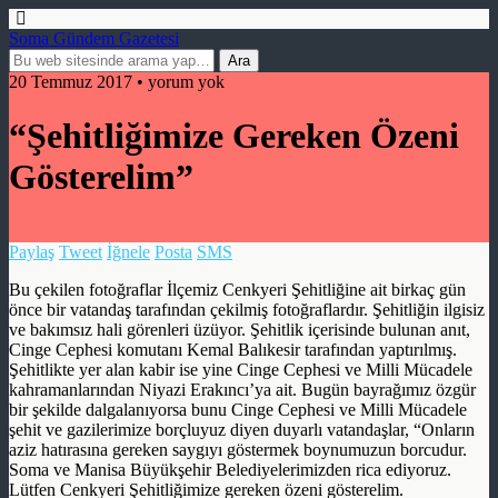
Soma Gündem Gazetesi
20 Temmuz 2017 • yorum yok
“Şehitliğimize Gereken Özeni
Gösterelim”
Paylaş
Tweet
İğnele
Posta
SMS
Bu çekilen fotoğraflar İlçemiz Cenkyeri Şehitliğine ait birkaç gün
önce bir vatandaş tarafından çekilmiş fotoğraflardır. Şehitliğin ilgisiz
ve bakımsız hali görenleri üzüyor. Şehitlik içerisinde bulunan anıt,
Cinge Cephesi komutanı Kemal Balıkesir tarafından yaptırılmış.
Şehitlikte yer alan kabir ise yine Cinge Cephesi ve Milli Mücadele
kahramanlarından Niyazi Erakıncı’ya ait. Bugün bayrağımız özgür
bir şekilde dalgalanıyorsa bunu Cinge Cephesi ve Milli Mücadele
şehit ve gazilerimize borçluyuz diyen duyarlı vatandaşlar, “Onların
aziz hatırasına gereken saygıyı göstermek boynumuzun borcudur.
Soma ve Manisa Büyükşehir Belediyelerimizden rica ediyoruz.
Lütfen Cenkyeri Şehitliğimize gereken özeni gösterelim.