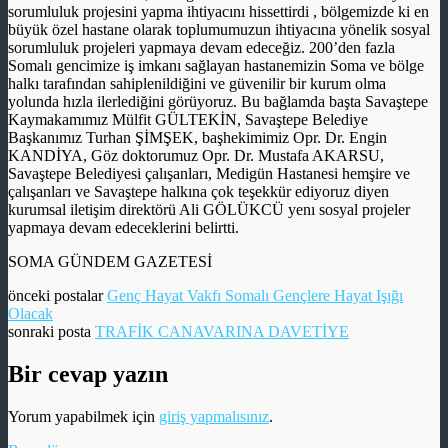
sorumluluk projesini yapma ihtiyacını hissettirdi , bölgemizde ki en
büyük özel hastane olarak toplumumuzun ihtiyacına yönelik sosyal
sorumluluk projeleri yapmaya devam edeceğiz. 200’den fazla
Somalı gencimize iş imkanı sağlayan hastanemizin Soma ve bölge
halkı tarafından sahiplenildiğini ve güvenilir bir kurum olma
yolunda hızla ilerlediğini görüyoruz. Bu bağlamda başta Savaştepe
Kaymakamımız Mülfit GÜLTEKİN, Savaştepe Belediye
Başkanımız Turhan ŞİMŞEK, başhekimimiz Opr. Dr. Engin
KANDİYA, Göz doktorumuz Opr. Dr. Mustafa AKARSU,
Savaştepe Belediyesi çalışanları, Medigün Hastanesi hemşire ve
çalışanları ve Savaştepe halkına çok teşekkür ediyoruz diyen
kurumsal iletişim direktörü Ali GÖLÜKCÜ yenı sosyal projeler
yapmaya devam edeceklerini belirtti.
SOMA GÜNDEM GAZETESİ
önceki postalar
Genç Hayat Vakfı Somalı Gençlere Hayat Işığı
Olacak
sonraki posta
TRAFİK CANAVARINA DAVETİYE
Bir cevap yazın
Yorum yapabilmek için
giriş yapmalısınız
.