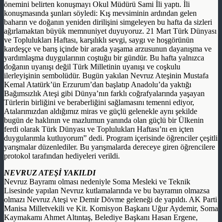
önemini belirten konuşmayı Okul Müdürü Sami İli yaptı. İli
konuşmasında şunları söyledi: Kış mevsiminin ardından gelen
baharın ve doğanın yeniden dirilişini simgeleyen bu hafta da sizleri
ağırlamaktan büyük memnuniyet duyuyoruz. 21 Mart Türk Dünyası
ve Toplulukları Haftası, karşılıklı sevgi, saygı ve hoşgörünün
kardeşçe ve barış içinde bir arada yaşama arzusunun dayanışma ve
yardımlaşma duygularının coştuğu bir gündür. Bu hafta yalnızca
doğanın uyanışı değil Türk Milletinin uyanışı ve coşkulu
ilerleyişinin sembolüdür. Bugün yakılan Nevruz Ateşinin Mustafa
Kemal Atatürk’ün Erzurum’dan başlatıp Anadolu’da yaktığı
Bağımsızlık Ateşi gibi Dünya’nın farklı coğrafyalarında yaşayan
Türlerin birliğini ve beraberliğini sağlamasını temenni ediyor,
Atalarımızdan aldığımız miras ve güçlü gelenekle aynı şekilde
bugün de haklının ve mazlumun yanında olan güçlü bir Ülkenin
ferdi olarak Türk Dünyası ve Toplulukları Haftası’nı en içten
duygularımla kutluyorum” dedi. Program içerisinde öğrenciler çeşitli
yarışmalar düzenlediler. Bu yarışmalarda dereceye giren öğrencilere
protokol tarafından hediyeleri verildi.
NEVRUZ ATEŞİ YAKILDI
Nevruz Bayramı olması nedeniyle Soma Mesleki ve Teknik
Lisesinde yapılan Nevruz kutlamalarında ve bu bayramın olmazsa
olmazı Nevruz Ateşi ve Demir Dövme geleneği de yapıldı. AK Parti
Manisa Milletvekili ve Kit. Komisyon Başkanı Uğur Aydemir, Soma
Kaymakamı Ahmet Altıntaş, Belediye Başkanı Hasan Ergene,