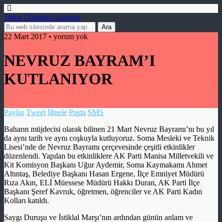
Soma Gündem Gazetesi
22 Mart 2017 • yorum yok
NEVRUZ BAYRAM’I
KUTLANIYOR
Paylaş
Tweet
İğnele
Posta
SMS
Baharın müjdecisi olarak bilinen 21 Mart Nevruz Bayramı’nı bu yıl
da aynı tarih ve aynı coşkuyla kutluyoruz. Soma Mesleki ve Teknik
Lisesi’nde de Nevruz Bayramı çerçevesinde çeşitli etkinlikler
düzenlendi. Yapılan bu etkinliklere AK Parti Manisa Milletvekili ve
Kit Komisyon Başkanı Uğur Aydemir, Soma Kaymakamı Ahmet
Altıntaş, Belediye Başkanı Hasan Ergene, İlçe Emniyet Müdürü
Rıza Akın, ELİ Müessese Müdürü Hakkı Duran, AK Parti İlçe
Başkanı Şeref Kavruk, öğretmen, öğrenciler ve AK Parti Kadın
Kolları katıldı.
Saygı Duruşu ve İstiklal Marşı’nın ardından günün anlam ve