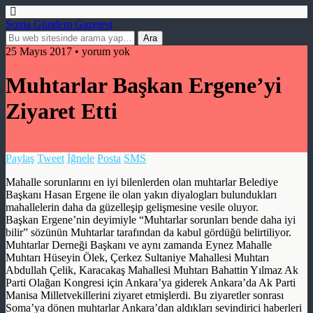
Soma Gündem Gazetesi
25 Mayıs 2017 • yorum yok
Muhtarlar Başkan Ergene’yi
Ziyaret Etti
Paylaş
Tweet
İğnele
Posta
SMS
Mahalle sorunlarını en iyi bilenlerden olan muhtarlar Belediye
Başkanı Hasan Ergene ile olan yakın diyalogları bulundukları
mahallelerin daha da güzelleşip gelişmesine vesile oluyor.
Başkan Ergene’nin deyimiyle “Muhtarlar sorunları bende daha iyi
bilir” sözünün Muhtarlar tarafından da kabul gördüğü belirtiliyor.
Muhtarlar Derneği Başkanı ve aynı zamanda Eynez Mahalle
Muhtarı Hüseyin Ölek, Çerkez Sultaniye Mahallesi Muhtarı
Abdullah Çelik, Karacakaş Mahallesi Muhtarı Bahattin Yılmaz Ak
Parti Olağan Kongresi için Ankara’ya giderek Ankara’da Ak Parti
Manisa Milletvekillerini ziyaret etmişlerdi. Bu ziyaretler sonrası
Soma’ya dönen muhtarlar Ankara’dan aldıkları sevindirici haberleri