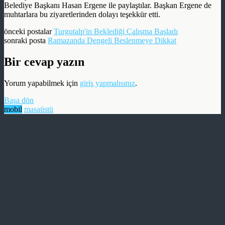
Belediye Başkanı Hasan Ergene ile paylaştılar. Başkan Ergene de
muhtarlara bu ziyaretlerinden dolayı teşekkür etti.
önceki postalar
Turgutalp'in Beklediği Çalışma Başladı
sonraki posta
Ramazanda Dengeli Beslenmeye Dikkat
Bir cevap yazın
Yorum yapabilmek için
giriş yapmalısınız
.
Başa dön
mobil
masaüstü