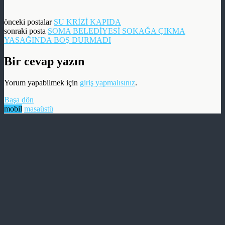
önceki postalar
SU KRİZİ KAPIDA
sonraki posta
SOMA BELEDİYESİ SOKAĞA ÇIKMA
YASAĞINDA BOŞ DURMADI
Bir cevap yazın
Yorum yapabilmek için
giriş yapmalısınız
.
Başa dön
mobil
masaüstü