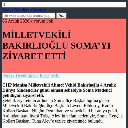
Soma Gündem Gazetesi
06 Aralık 2020 • yorum yok
MİLLETVEKİLİ
BAKIRLIOĞLU SOMA’YI
ZİYARET ETTİ
Paylaş
Tweet
İğnele
Posta
SMS
CHP Manisa Milletvekili Ahmet Vehbi Bakırlıoğlu 4 Aralık
Dünya Madenciler günü olması sebebiyle Soma Madenci
Şehitliğini ziyaret etti.
Şehitlik ziyaretinin ardından Soma İlçe Başkanlığı’na gelen
Milletvekili Bakırlıoğlu, İlçe Başkanı Levent Elbinsoy, Kadın
Kolları Başkanı Nilgün Demirhan ve yöneticileri bir araya geldi.
Ardından parti üyesi Tolga Alev’in vefatı nedeniyle, Soma Gençlik
Kolları Başkanı Tuna Alev’e taziye ziyaretinde bulundu.