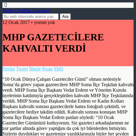
Soma Gündem Gazetesi
12 Ocak 2017 • yorum yok
MHP GAZETECİLERE
KAHVALTI VERDİ
Paylaş
Tweet
İğnele
Posta
SMS
“10 Ocak Dünya Çalışan Gazeteciler Günü” olması nedeniyle
Soma’da görev yapan gazetecilere MHP Soma İlçe Teşkilatı kahvaltı
verdi. MHP Soma İlçe Başkanı Vedat Erdem ve Yönetim Kurulu
üyelerinin katılımıyla gerçekleştirilen kahvaltı MHP İlçe Teşkilatında
verildi. MHP Soma İlçe Başkanı Vedat Erdem ve Kadın Kolları
Başkanı kahvaltı sonrası gazetecilerle hatıra fotoğrafı çektirdi, ve
gazetecilere hediye takdim edildi. Kahvaltı sonrası konuşan MHP
Soma İlçe Başkanı Vedat Erdem şunları söyledi: “10 Ocak
Gazeteciler Gününüzü kutluyorum. Siz gazeteci arkadaşlarımın ne
zor şartlar altında görev yaptığını da çok iyi bilenlerden birisiyim.
Sizlerin duydukları ve gazetenize yazdıklarınızla bizler her şeyden