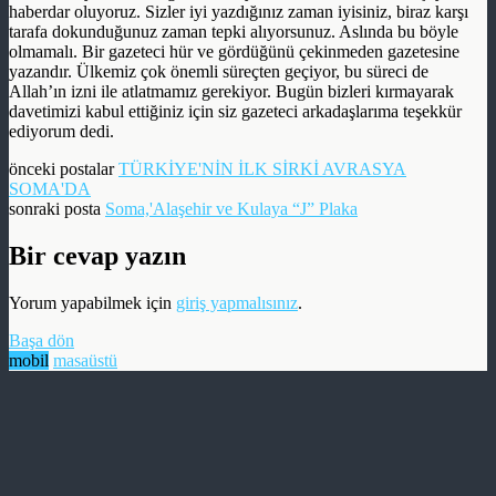
haberdar oluyoruz. Sizler iyi yazdığınız zaman iyisiniz, biraz karşı
tarafa dokunduğunuz zaman tepki alıyorsunuz. Aslında bu böyle
olmamalı. Bir gazeteci hür ve gördüğünü çekinmeden gazetesine
yazandır. Ülkemiz çok önemli süreçten geçiyor, bu süreci de
Allah’ın izni ile atlatmamız gerekiyor. Bugün bizleri kırmayarak
davetimizi kabul ettiğiniz için siz gazeteci arkadaşlarıma teşekkür
ediyorum dedi.
önceki postalar
TÜRKİYE'NİN İLK SİRKİ AVRASYA
SOMA'DA
sonraki posta
Soma,'Alaşehir ve Kulaya “J” Plaka
Bir cevap yazın
Yorum yapabilmek için
giriş yapmalısınız
.
Başa dön
mobil
masaüstü