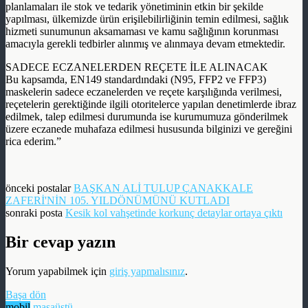
planlamaları ile stok ve tedarik yönetiminin etkin bir şekilde
yapılması, ülkemizde ürün erişilebilirliğinin temin edilmesi, sağlık
hizmeti sunumunun aksamaması ve kamu sağlığının korunması
amacıyla gerekli tedbirler alınmış ve alınmaya devam etmektedir.
SADECE ECZANELERDEN REÇETE İLE ALINACAK
Bu kapsamda, EN149 standardındaki (N95, FFP2 ve FFP3)
maskelerin sadece eczanelerden ve reçete karşılığında verilmesi,
reçetelerin gerektiğinde ilgili otoritelerce yapılan denetimlerde ibraz
edilmek, talep edilmesi durumunda ise kurumumuza gönderilmek
üzere eczanede muhafaza edilmesi hususunda bilginizi ve gereğini
rica ederim.”
önceki postalar
BAŞKAN ALİ TULUP ÇANAKKALE
ZAFERİ'NİN 105. YILDÖNÜMÜNÜ KUTLADI
sonraki posta
Kesik kol vahşetinde korkunç detaylar ortaya çıktı
Bir cevap yazın
Yorum yapabilmek için
giriş yapmalısınız
.
Başa dön
mobil
masaüstü