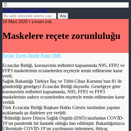
Soma Gündem Gazetesi
18 Mart 2020 • yorum yok
Maskelere reçete zorunluluğu
Paylaş
Tweet
İğnele
Posta
SMS
Eczacılar Birliği, koronavirüs tedbirleri kapsamında N95, FFP2 ve
FFP3 maskelerinin eczanelerden reçeteyle temin edilmesine karar
verdi.
Sağlık Bakanlığı Türkiye İlaç ve Tıbbi Cihaz Kurumu’nun 81 ile
gönderdiği genelgeyi Eczacılar Birliği duyurdu. Genelgeye göre
koronavirüs tedbirleri kapsamında, N95, FFP2 ve FFP3
maskelerinin sadece eczanelerden reçeteyle temin edilmesine karar
verildi.
Türk Eczacılar Birliği Başkanı Hakkı Gürsöz tarafından yapılan
açıklamada şu ifadelere yer verildi:
“Bilindiği üzere Dünya Sağlık Örgütü (DSÖ) tarafından COVİD-
19’un pandemik bir hastalık olduğu ilan edilmiştir. Bakanlığımızca
Ülkemizde COVİD-19’un yayılmasını önlenmesi, ihtiyaç