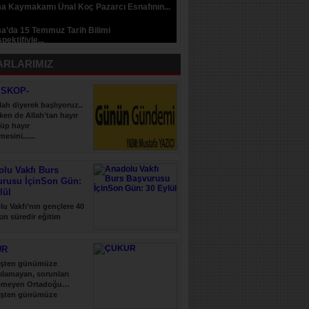
a Kaymakamı Ünal Koç Pazarcı Esnafının...
a’da 15 Temmuz Tarih Bilimi
pektifiyle...
ARLARIMIZ
İSKOP-
lah diyerek başlıyoruz..
ken de Allah’tan hayır
üp hayır
esini......
lu Vakfı Burs
urusu İçinSon Gün:
lül
u Vakfı’nın gençlere 40
şkın süredir eğitim
 verdiği......
UR
şten günümüze
ılamayan, sorunları
emeyen Ortadoğu…
şten günümüze
ılamayan, sorunları......