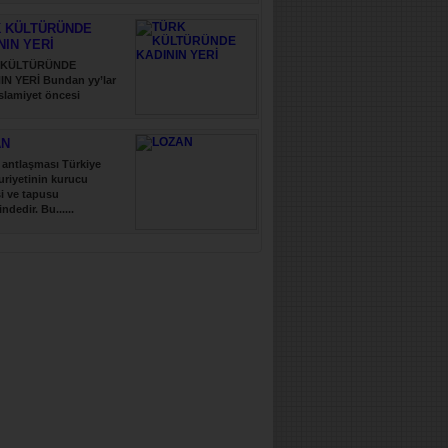
 KÜLTÜRÜNDE
NIN YERİ
 KÜLTÜRÜNDE
IN YERİ Bundan yy’lar
slamiyet öncesi
..
AN
antlaşması Türkiye
riyetinin kurucu
i ve tapusu
indedir. Bu......