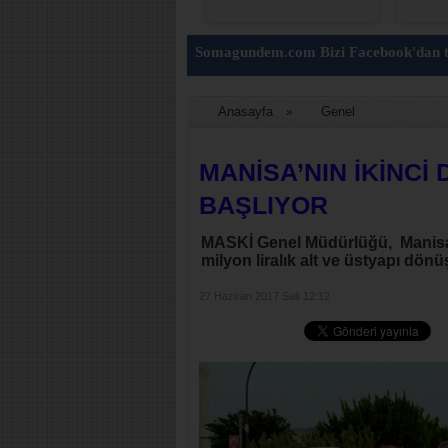
Somagundem.com Bizi Facebook'dan t
Anasayfa
Genel
»
MANİSA’NIN İKİNCİ
BAŞLIYOR
MASKİ Genel Müdürlüğü, Manisa’
milyon liralık alt ve üstyapı dö
27 Haziran 2017 Salı 12:12