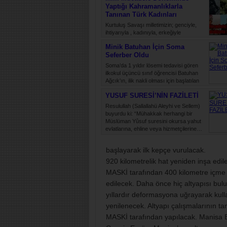
Yaptığı Kahramanlıklarla
Tanınan Türk Kadınları
Kurtuluş Savaşı milletimizin; genciyle,
ihtiyarıyla , kadınıyla, erkeğiyle
düşmanlara karşı yürüttüğü bir ölüm
Minik Batuhan İçin Soma
kalım mücadelesidir. Bu savaş, daima
Seferber Oldu
hür…
Soma’da 1 yıldır lösemi tedavisi gören
ilkokul üçüncü sınıf öğrencisi Batuhan
Ağcık’ın, ilik nakli olması için başlatılan
kampanyaya destek…
YUSUF SURESİ’NİN FAZİLETİ
Resulullah (Sallallahü Aleyhi ve Sellem)
buyurdu ki: “Mühakkak herhangi bir
Müslüman Yûsuf suresini okursa yahut
evlatlarına, ehline veya hizmetçilerine…
başlayarak ilk kepçe vurulacak.
920 kilometrelik hat yeniden inşa edil
MASKİ tarafından 400 kilometre içme 
edilecek. Daha önce hiç altyapısı bulu
yıllardır deformasyona uğrayarak kul
yenilenecek. Altyapı çalışmalarının t
MASKİ tarafından yapılacak. Manisa 