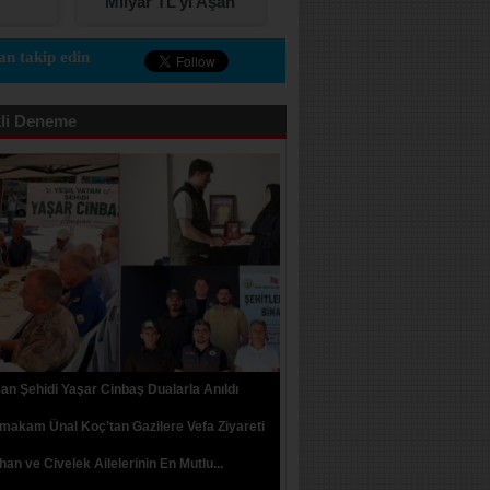
Milyar TL’yi Aşan
VERDİ
Karşılıksız Çek ve
Protestolu Senet
n takip edin
li Deneme
n Şehidi Yaşar Cinbaş Dualarla Anıldı
akam Ünal Koç’tan Gazilere Vefa Ziyareti
an ve Civelek Ailelerinin En Mutlu...