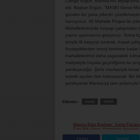
Cengiz Ergün, Manisa’nın altyapısına 
etti. Başkan Ergün, “MASKİ Genel Mü
günden bu yana yıllardır çözülemeyen 
harcıyoruz. 95 Mahalle Projesi ile çıkt
Mahallelerimizde üstyapı çalışmaları
yapım aşamasına geçiyoruz. Soma ilç
izniyle ilk kepçeyi vurarak, inşaat ça
fosseptiklerden enerji teminine kadar h
mahallelerimizi daha yaşanabilir kılm
maliyetiyle hayata geçirdiğimiz bu pr
yenileyeceğiz. Şehir merkeziyle kırsa
estetik açıdan fark kalmayacak. Bin k
yenileyerek Manisa’ya tam anlamıyla 
Etiketler:
maski
SOMA
Manisa Baro Başkanı: Soma Facias
Fetö-Pdy Algısı Yaratılmak İsteniyor
Paylaş
Tweetle