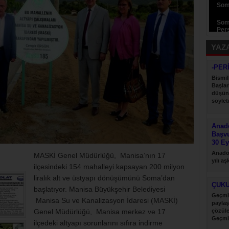
Som
Som
Pers
YAZ
-PER
Bismil
Başlar
düşün
söyletm
Anado
Başv
30 Ey
Anadol
MASKİ Genel Müdürlüğü, Manisa’nın 17
yılı a
ilçesindeki 154 mahalleyi kapsayan 200 milyon
desteği
liralık alt ve üstyapı dönüşümünü Soma’dan
ÇUK
başlatıyor. Manisa Büyükşehir Belediyesi
Geçmi
Manisa Su ve Kanalizasyon İdaresi (MASKİ)
paylaş
Genel Müdürlüğü, Manisa merkez ve 17
çözül
Geçmi
ilçedeki altyapı sorunlarını sıfıra indirme
paylaş