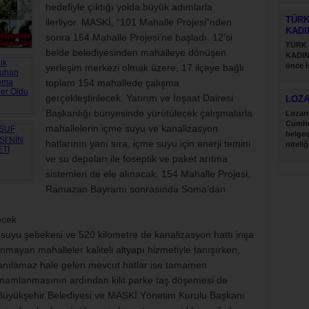
hedefiyle çıktığı yolda büyük adımlarla
TÜRK
ilerliyor. MASKİ, “101 Mahalle Projesi”nden
KADI
sonra 154 Mahalle Projesi’ne başladı. 12’si
TÜRK
belde belediyesinden mahalleye dönüşen
KADIN
önce İ
yerleşim merkezi olmak üzere, 17 ilçeye bağlı
Türk....
toplam 154 mahallede çalışma
gerçekleştirilecek. Yatırım ve İnşaat Dairesi
LOZ
Başkanlığı bünyesinde yürütülecek çalışmalarla
Lozan 
Cumhu
mahallelerin içme suyu ve kanalizasyon
belges
hatlarının yanı sıra, içme suyu için enerji temini
niteliğ
ve su depoları ile foseptik ve paket arıtma
sistemleri de ele alınacak. 154 Mahalle Projesi,
Ramazan Bayramı sonrasında Soma’dan
ecek
suyu şebekesi ve 520 kilometre de kanalizasyon hattı inşa
nmayan mahalleler kaliteli altyapı hizmetiyle tanışırken,
lanılamaz hale gelen mevcut hatlar ise tamamen
amamlanmasının ardından kilit parke taş döşemesi de
Büyükşehir Belediyesi ve MASKİ Yönetim Kurulu Başkanı