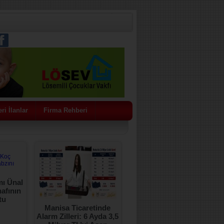
ri İlanlar
Firma Rehberi
ı Ünal
afının
tu
Manisa Ticaretinde
ŞENOL SUNAT’IN
Alarm Zilleri: 6 Ayda 3,5
GİRİŞİMLERİ SONUÇ