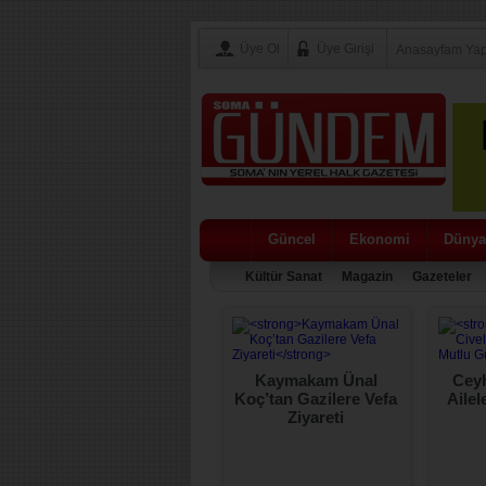
Üye Ol
Üye Girişi
Anasayfam Ya
Güncel
Ekonomi
Dünya
Kültür Sanat
Magazin
Gazeteler
Orman Şehidi Yaşar
Kaymakam Ünal
Ceyh
Cinbaş Dualarla Anıldı
Koç’tan Gazilere Vefa
Ailel
Ziyareti