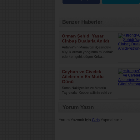
Benzer Haberler
Orman Şehidi Yaşar
Cinbaş Dualarla Anıldı
Antalya'nın Manavgat ilçesindeki
büyük orman yangınına müdahale
ederken şehit düşen Kırka...
Ceyhan ve Civelek
Ailelerinin En Mutlu
Günü
Soma Nakliyeciler ve Motorlu
Taşıyıcılar Kooperatifi'nin eski ve
yeni dönem yöneticileri ...
Yorum Yazın
Yorum Yazmak İçin
Giriş
Yapmalısınız..