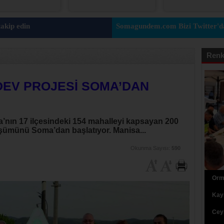
akip edin
Somagundem.com Bizi Twitter'da
Renk
 DEV PROJESİ SOMA’DAN
nın 17 ilçesindeki 154 mahalleyi kapsayan 200
nüşümünü Soma’dan başlatıyor. Manisa...
Okunma Sayısı:
590
Orma
Kaym
Ceyh