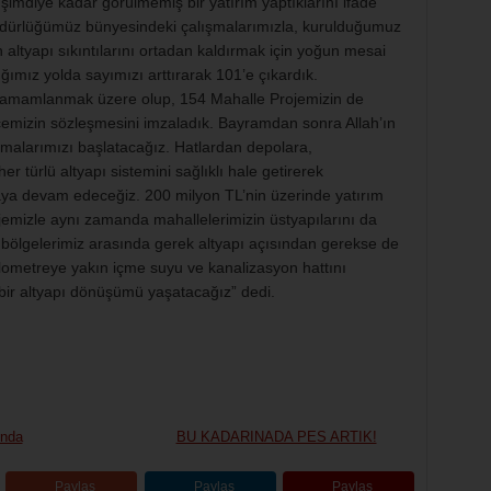
şimdiye kadar görülmemiş bir yatırım yaptıklarını ifade
dürlüğümüz bünyesindeki çalışmalarımızla, kurulduğumuz
altyapı sıkıntılarını ortadan kaldırmak için yoğun mesai
ığımız yolda sayımızı arttırarak 101’e çıkardık.
 tamamlanmak üzere olup, 154 Mahalle Projemizin de
emizin sözleşmesini imzaladık. Bayramdan sonra Allah’ın
lışmalarımızı başlatacağız. Hatlardan depolara,
er türlü altyapı sistemini sağlıklı hale getirerek
aya devam edeceğiz. 200 milyon TL’nin üzerinde yatırım
ojemizle aynı zamanda mahallelerimizin üstyapılarını da
l bölgelerimiz arasında gerek altyapı açısından gerekse de
ilometreye yakın içme suyu ve kanalizasyon hattını
bir altyapı dönüşümü yaşatacağız” dedi.
ında
BU KADARINADA PES ARTIK!
Paylaş
Paylaş
Paylaş