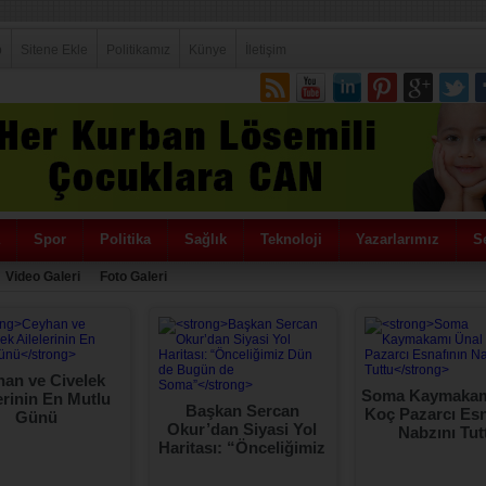
p
Sitene Ekle
Politikamız
Künye
İletişim
Spor
Politika
Sağlık
Teknoloji
Yazarlarımız
Se
Video Galeri
Foto Galeri
an ve Civelek
Soma Kaymakam
erinin En Mutlu
Başkan Sercan
Koç Pazarcı Esn
Günü
Okur’dan Siyasi Yol
Nabzını Tut
Haritası: “Önceliğimiz
Dün de Bugün de
Soma”