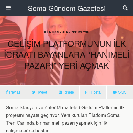
Soma Gündem Gazetesi
01 Nisan 2016 • Yorum Yok
GELİŞİM PLATFORMUNUN İLK
İCRAATI BAYANLARA “HANIMELİ
PAZARI” YERİ AÇMAK
Paylaş
Tweet
İğnele
Posta
SMS
Soma İstasyon ve Zafer Mahalleleri Gelişim Platformu ilk
projesini hayata geçiriyor. Yeni kurulan Platform Soma
Tren Garı’nda bir hanımeli pazarı yapmak için ilk
çalışmalarına başladı.