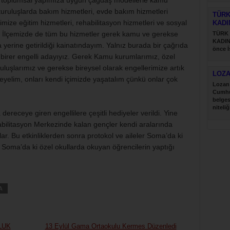
ze toplumsal yapımıza uygun çağdaş modellerle kamu
uruluşlarda bakım hizmetleri, evde bakım hizmetleri
TÜRK
imize eğitim hizmetleri, rehabilitasyon hizmetleri ve sosyal
KADI
 İlçemizde de tüm bu hizmetler gerek kamu ve gerekse
TÜRK
KADIN
 yerine getirildiği kainatındayım. Yalnız burada bir çağrıda
önce İ
z birer engelli adayıyız. Gerek Kamu kurumlarımız, özel
Türk....
ruluşlarımız ve gerekse bireysel olarak engellerimize artık
LOZ
meyelim, onları kendi içimizde yaşatalım çünkü onlar çok
Lozan 
Cumhu
belges
niteliğ
eceye giren engellilere çeşitli hediyeler verildi. Yine
abilitasyon Merkezinde kalan gençler kendi aralarında
dılar. Bu etkinliklerden sonra protokol ve aileler Soma’da ki
Soma’da ki özel okullarda okuyan öğrencilerin yaptığı
A
LUK
13 Eylül Gama Ortaokulu Kermes Düzenledi