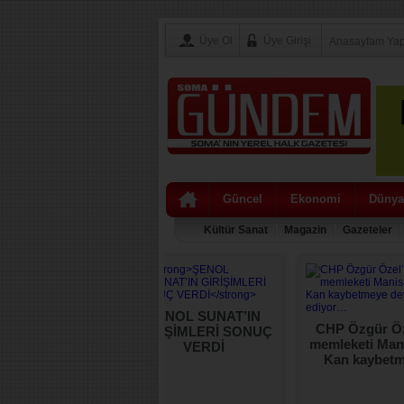
Üye Ol
Üye Girişi
Anasayfam Ya
Güncel
Ekonomi
Dünya
Kültür Sanat
Magazin
Gazeteler
ŞENOL SUNAT’IN
sa Ticaretinde
CHP Özgür Öz
GİRİŞİMLERİ SONUÇ
illeri: 6 Ayda 3,5
memleketi Man
VERDİ
yar TL’yi Aşan
Kan kaybet
şılıksız Çek ve
devam ediy
testolu Senet