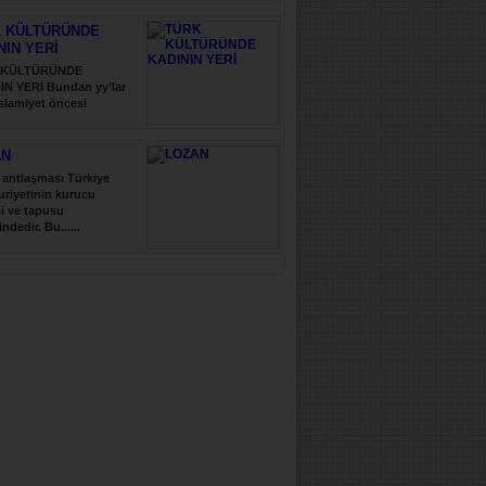
 KÜLTÜRÜNDE
NIN YERİ
 KÜLTÜRÜNDE
IN YERİ Bundan yy’lar
slamiyet öncesi
..
AN
antlaşması Türkiye
riyetinin kurucu
i ve tapusu
indedir. Bu......