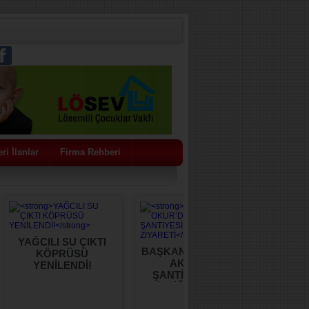
ri İlanlar
Firma Rehberi
YAĞCILI SU ÇIKTI
BAŞKAN OKUR’DAN
CHP S
KÖPRÜSÜ
AKHİSAR
Koll
YENİLENDİ!
ŞANTİYESİNE İŞ
Görevi
BİRLİĞİ ZİYARETİ
Üyeliğ