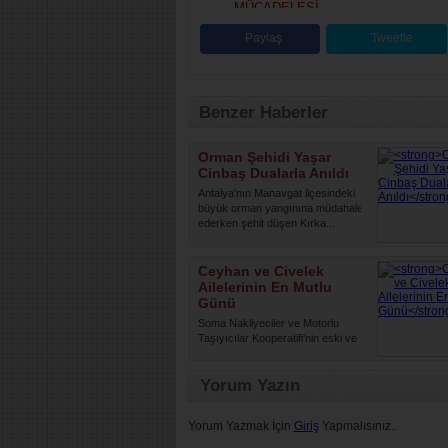
MÜCADELESİ
Paylaş
Tweetle
Benzer Haberler
Orman Şehidi Yaşar
Cinbaş Dualarla Anıldı
Antalya'nın Manavgat ilçesindeki
büyük orman yangınına müdahale
ederken şehit düşen Kırka...
Ceyhan ve Civelek
Ailelerinin En Mutlu
Günü
Soma Nakliyeciler ve Motorlu
Taşıyıcılar Kooperatifi'nin eski ve
yeni dönem yöneticileri ...
Yorum Yazın
Yorum Yazmak İçin
Giriş
Yapmalısınız..