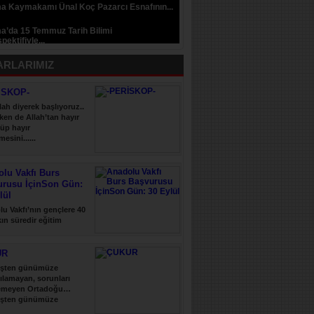
a Kaymakamı Ünal Koç Pazarcı Esnafının...
a’da 15 Temmuz Tarih Bilimi
pektifiyle...
ARLARIMIZ
İSKOP-
lah diyerek başlıyoruz..
ken de Allah’tan hayır
üp hayır
esini......
lu Vakfı Burs
urusu İçinSon Gün:
lül
u Vakfı’nın gençlere 40
şkın süredir eğitim
 verdiği......
UR
şten günümüze
ılamayan, sorunları
emeyen Ortadoğu…
şten günümüze
ılamayan, sorunları......