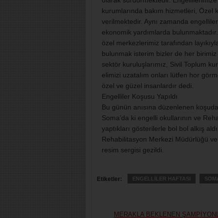
olarak sürdürmektedir. Engellilerimi
kurumlarında bakım hizmetleri, Özel k
verilmektedir. Aynı zamanda engelliler
ekonomik yardımlarda bulunmaktadır.
özel merkezlerimiz tarafından layıkıyla
bulunmak isterim bizler de her birimi
sektör kuruluşlarımız, Sivil Toplum ku
elimizi uzatalım onları lütfen hor gör
özel ve güzel insanlardır dedi.
Engelliler Koşusu Yapıldı
Bu günün anısına düzenlenen koşuda der
Soma’da ki engelli okullarının ve Reh
yaptıkları gösterilerle bol bol alkış al
Rehabilitasyon Merkezi Müdürlüğü ve 
resim sergisi gezildi.
Etiketler:
ENGELLİLER HAFTASI
SOM
MERAKLA BEKLENEN ŞAMPİYON