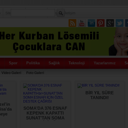
p
Sitene Ekle
Politikamız
Künye
İletişim
Spor
Politika
Sağlık
Teknoloji
Yazarlarımız
Se
Video Galeri
Foto Galeri
BİR YIL SÜRE
TANINDI!
el’in
SOMA’DA 376 ESNAF
isa’da
KEPENK KAPATTI
meye
SUNAT’TAN SOMA
or…
ESNAFI İÇİN ÖZEL
DESTEK ÇAĞRISI