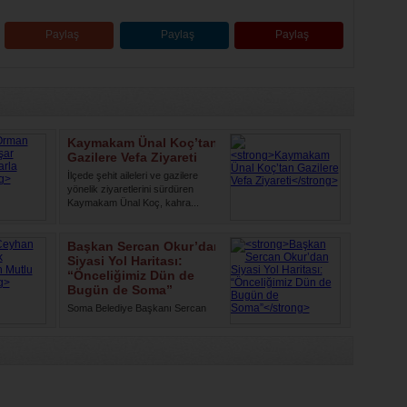
Paylaş
Paylaş
Paylaş
Kaymakam Ünal Koç’tan
Gazilere Vefa Ziyareti
İlçede şehit aileleri ve gazilere
yönelik ziyaretlerini sürdüren
Kaymakam Ünal Koç, kahra...
Başkan Sercan Okur’dan
Siyasi Yol Haritası:
“Önceliğimiz Dün de
Bugün de Soma”
Soma Belediye Başkanı Sercan
Okur, yaptığı yazılı açıklamayla
siyasi yolculuğuna ilişkin ...