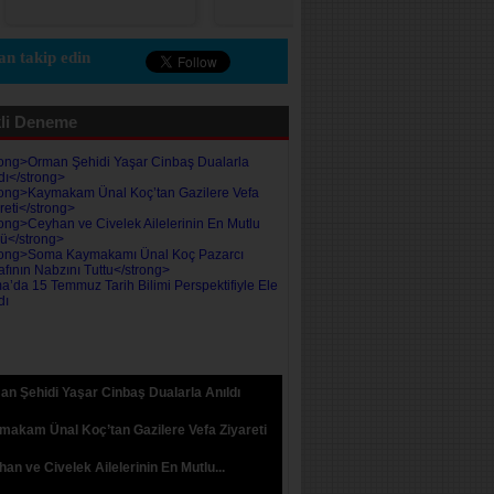
n takip edin
li Deneme
n Şehidi Yaşar Cinbaş Dualarla Anıldı
akam Ünal Koç’tan Gazilere Vefa Ziyareti
an ve Civelek Ailelerinin En Mutlu...