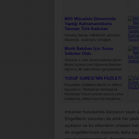
Milli Mücadele Döneminde
Yaptığı Kahramanlıklarla
Tanınan Türk Kadınları
Kurtuluş Savaşı milletimizin; genciyle,
ihtiyarıyla , kadınıyla, erkeğiyle
düşmanlara karşı yürüttüğü bir ölüm
Minik Batuhan İçin Soma
kalım mücadelesidir. Bu savaş, daima
Seferber Oldu
hür…
Soma’da 1 yıldır lösemi tedavisi gören
ilkokul üçüncü sınıf öğrencisi Batuhan
Ağcık’ın, ilik nakli olması için başlatılan
kampanyaya destek…
YUSUF SURESİ’NİN FAZİLETİ
Resulullah (Sallallahü Aleyhi ve Sellem)
buyurdu ki: “Mühakkak herhangi bir
Müslüman Yûsuf suresini okursa yahut
evlatlarına, ehline veya hizmetçilerine…
imkanlar hususunda dünyanın sayılı ül
Engellilerin sorunları da artık her pla
açıklanır ve bu etkenlerin ortadan kald
de engellilerimizin toplumda daha sayg