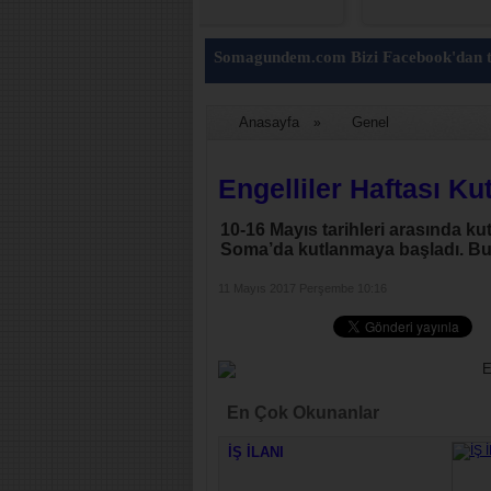
Somagundem.com Bizi Facebook'dan t
Anasayfa
Genel
»
Engelliler Haftası Ku
10-16 Mayıs tarihleri arasında kut
Soma’da kutlanmaya başladı. Bu haft
11 Mayıs 2017 Perşembe 10:16
En Çok Okunanlar
İŞ İLANI