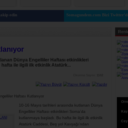
akip edin
Somagundem.com Bizi Twitter'da
Renk
tlanıyor
lanan Dünya Engelliler Haftası etkinlikleri
a ile ilgili ilk etkinlik Atatürk...
Okunma Sayısı:
1102
Orma
10-16 Mayıs tarihleri arasında kutlanan Dünya
Engelliler Haftası etkinlikleri Soma’da
Kaym
kutlanmaya başladı. Bu hafta ile ilgili ilk etkinlik
Ceyh
Atatürk Caddesi, Beş yol Kavşağı’ndan