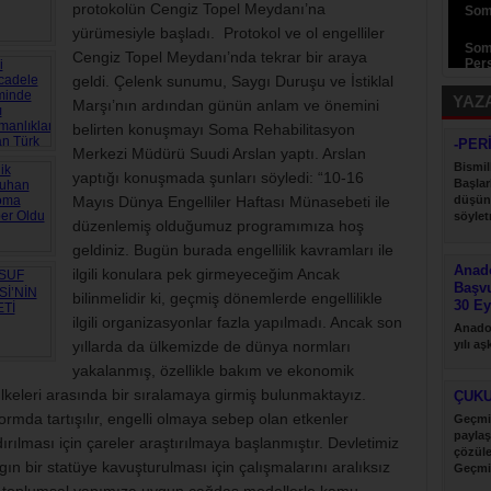
protokolün Cengiz Topel Meydanı’na
Som
yürümesiyle başladı. Protokol ve ol engelliler
Som
Cengiz Topel Meydanı’nda tekrar bir araya
Pers
geldi. Çelenk sunumu, Saygı Duruşu ve İstiklal
YAZ
Marşı’nın ardından günün anlam ve önemini
belirten konuşmayı Soma Rehabilitasyon
-PER
Merkezi Müdürü Suudi Arslan yaptı. Arslan
Bismil
yaptığı konuşmada şunları söyledi: “10-16
Başlar
Mayıs Dünya Engelliler Haftası Münasebeti ile
düşün
söyletm
düzenlemiş olduğumuz programımıza hoş
geldiniz. Bugün burada engellilik kavramları ile
Anado
ilgili konulara pek girmeyeceğim Ancak
Başv
bilinmelidir ki, geçmiş dönemlerde engellilikle
30 Ey
ilgili organizasyonlar fazla yapılmadı. Ancak son
Anadol
yıllarda da ülkemizde de dünya normları
yılı a
desteği
yakalanmış, özellikle bakım ve ekonomik
keleri arasında bir sıralamaya girmiş bulunmaktayız.
ÇUK
tformda tartışılır, engelli olmaya sebep olan etkenler
Geçmi
paylaş
ırılması için çareler araştırılmaya başlanmıştır. Devletimiz
çözül
ın bir statüye kavuşturulması için çalışmalarını aralıksız
Geçmi
paylaş