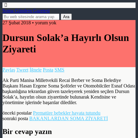
Soma Gündem Gazetesi
27 Şubat 2018 • yorum yok
Dursun Solak’a Hayırlı Olsun
Ziyareti
Paylaş
Tweet
İğnele
Posta
SMS
Ak Parti Manisa Milletvekili Recai Berber ve Soma Belediye
Başkanı Hasan Ergene Soma Şoförler ve Otomobilciler Esnaf Odası
başkanlığına tekrardan güven tazeleyerek yeniden seçilen Dursun
Solak’a, hayırlın olsun ziyaretinde bulunarak Kendisine ve
yönetimine işlerinde başarılar dilediler.
önceki postalar
Prematüre bebekler hayata tutundu
sonraki posta
BAKANLARDAN SOMA ZİYARETİ
Bir cevap yazın