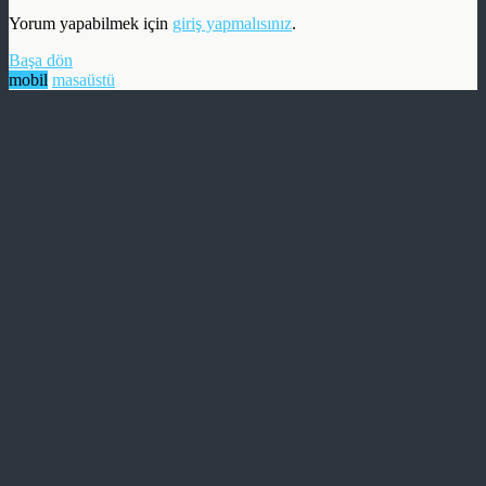
Yorum yapabilmek için
giriş yapmalısınız
.
Başa dön
mobil
masaüstü