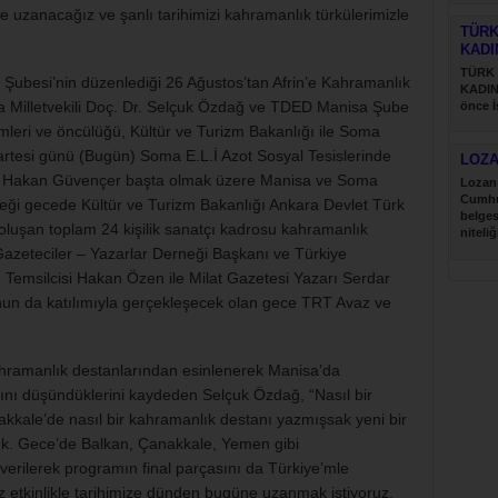
e uzanacağız ve şanlı tarihimizi kahramanlık türkülerimizle
TÜRK
KADI
TÜRK
 Şubesi’nin düzenlediği 26 Ağustos’tan Afrin’e Kahramanlık
KADIN
isa Milletvekili Doç. Dr. Selçuk Özdağ ve TDED Manisa Şube
önce İ
Türk....
mleri ve öncülüğü, Kültür ve Turizm Bakanlığı ile Soma
artesi günü (Bugün) Soma E.L.İ Azot Sosyal Tesislerinde
LOZ
afa Hakan Güvençer başta olmak üzere Manisa ve Soma
Lozan 
Cumhu
ceği gecede Kültür ve Turizm Bakanlığı Ankara Devlet Türk
belges
oluşan toplam 24 kişilik sanatçı kadrosu kahramanlık
niteliğ
Gazeteciler – Yazarlar Derneği Başkanı ve Türkiye
Temsilcisi Hakan Özen ile Milat Gazetesi Yazarı Serdar
un da katılımıyla gerçekleşecek olan gece TRT Avaz ve
ramanlık destanlarından esinlenerek Manisa’da
nı düşündüklerini kaydeden Selçuk Özdağ, “Nasıl bir
akkale’de nasıl bir kahramanlık destanı yazmışsak yeni bir
ık. Gece’de Balkan, Çanakkale, Yemen gibi
verilerek programın final parçasını da Türkiye’mle
iz etkinlikle tarihimize dünden bugüne uzanmak istiyoruz.