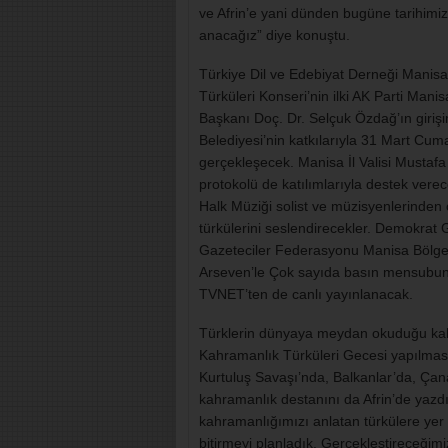
ve Afrin’e yani dünden bugüne tarihimiz
anacağız” diye konuştu.
Türkiye Dil ve Edebiyat Derneği Manisa
Türküleri Konseri’nin ilki AK Parti Man
Başkanı Doç. Dr. Selçuk Özdağ’ın girişi
Belediyesi’nin katkılarıyla 31 Mart Cum
gerçekleşecek. Manisa İl Valisi Must
protokolü de katılımlarıyla destek vere
Halk Müziği solist ve müzisyenlerinden 
türkülerini seslendirecekler. Demokrat 
Gazeteciler Federasyonu Manisa Bölge 
Arseven’le Çok sayıda basın mensubun
TVNET’ten de canlı yayınlanacak.
Türklerin dünyaya meydan okuduğu kah
Kahramanlık Türküleri Gecesi yapılması
Kurtuluş Savaşı’nda, Balkanlar’da, Çan
kahramanlık destanını da Afrin’de yazd
kahramanlığımızı anlatan türkülere yer 
bitirmeyi planladık. Gerçekleştireceğim