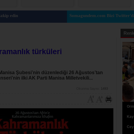
akip edin
Somagundem.com Bizi Twitter'da
Renk
manlık türküleri
 Manisa Şubesi’nin düzenlediği 26 Ağustos’tan
eri’nin ilki AK Parti Manisa Milletvekili...
Okunma Sayısı:
1493
Orma
Kaym
Ceyh