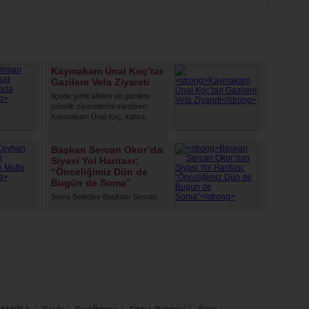
Kaymakam Ünal Koç’tan
Gazilere Vefa Ziyareti
İlçede şehit aileleri ve gazilere
yönelik ziyaretlerini sürdüren
Kaymakam Ünal Koç, kahra...
Başkan Sercan Okur’dan
Siyasi Yol Haritası:
“Önceliğimiz Dün de
Bugün de Soma”
Soma Belediye Başkanı Sercan
Okur, yaptığı yazılı açıklamayla
siyasi yolculuğuna ilişkin ...