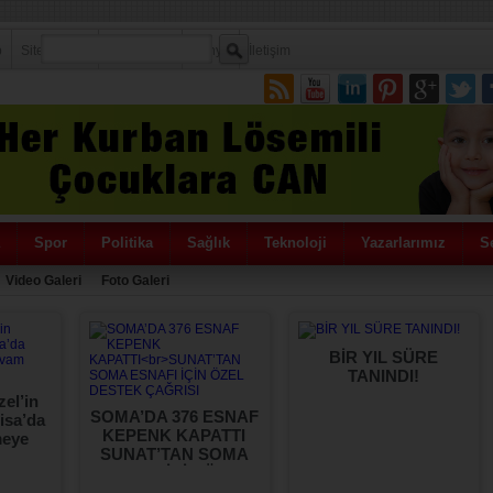
p
Sitene Ekle
Politikamız
Künye
İletişim
Spor
Politika
Sağlık
Teknoloji
Yazarlarımız
Se
Video Galeri
Foto Galeri
BİR YIL SÜRE
TANINDI!
el’in
SOMA’DA 376 ESNAF
isa’da
KEPENK KAPATTI
meye
SUNAT’TAN SOMA
or…
ESNAFI İÇİN ÖZEL
DESTEK ÇAĞRISI