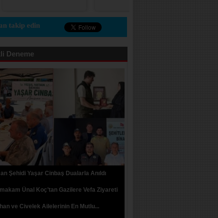
n takip edin
li Deneme
n Şehidi Yaşar Cinbaş Dualarla Anıldı
akam Ünal Koç’tan Gazilere Vefa Ziyareti
an ve Civelek Ailelerinin En Mutlu...