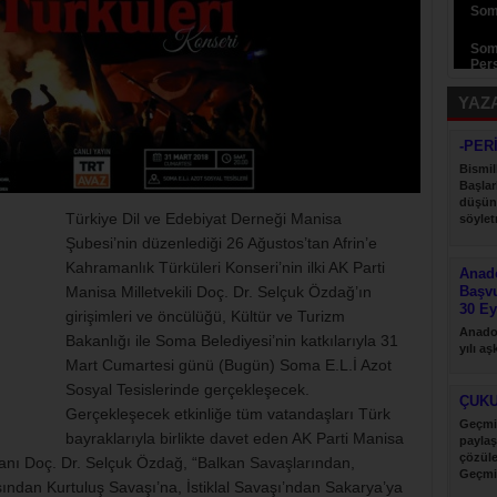
Som
Som
Pers
YAZ
-PER
Bismil
Başlar
düşün
Türkiye Dil ve Edebiyat Derneği Manisa
söyletm
Şubesi’nin düzenlediği 26 Ağustos’tan Afrin’e
Kahramanlık Türküleri Konseri’nin ilki AK Parti
Anado
Manisa Milletvekili Doç. Dr. Selçuk Özdağ’ın
Başv
30 Ey
girişimleri ve öncülüğü, Kültür ve Turizm
Anadol
Bakanlığı ile Soma Belediyesi’nin katkılarıyla 31
yılı a
Mart Cumartesi günü (Bugün) Soma E.L.İ Azot
desteği
Sosyal Tesislerinde gerçekleşecek.
ÇUK
Gerçekleşecek etkinliğe tüm vatandaşları Türk
Geçmi
bayraklarıyla birlikte davet eden AK Parti Manisa
paylaş
çözül
anı Doç. Dr. Selçuk Özdağ, “Balkan Savaşlarından,
Geçmi
ndan Kurtuluş Savaşı’na, İstiklal Savaşı’ndan Sakarya’ya
paylaş