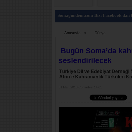
Somagundem.com Bizi Facebook'dan t
Anasayfa
Dünya
»
Bugün Soma’da kahra
seslendirilecek
Türkiye Dil ve Edebiyat Derneği
Afrin’e Kahramanlık Türküleri Kons
31 Mart 2018 Cumartesi 14:01