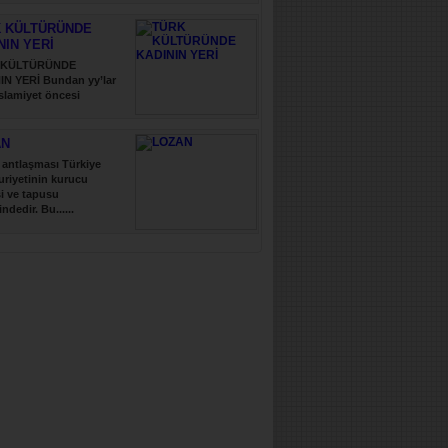
 KÜLTÜRÜNDE
NIN YERİ
 KÜLTÜRÜNDE
IN YERİ Bundan yy’lar
slamiyet öncesi
..
AN
antlaşması Türkiye
riyetinin kurucu
i ve tapusu
indedir. Bu......