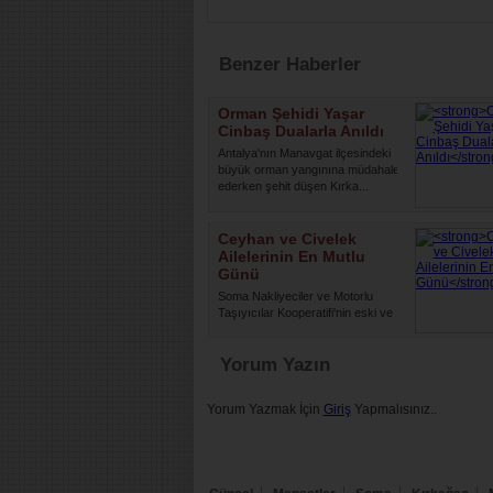
Benzer Haberler
Orman Şehidi Yaşar
Cinbaş Dualarla Anıldı
Antalya'nın Manavgat ilçesindeki
büyük orman yangınına müdahale
ederken şehit düşen Kırka...
Ceyhan ve Civelek
Ailelerinin En Mutlu
Günü
Soma Nakliyeciler ve Motorlu
Taşıyıcılar Kooperatifi'nin eski ve
yeni dönem yöneticileri ...
Yorum Yazın
Yorum Yazmak İçin
Giriş
Yapmalısınız..