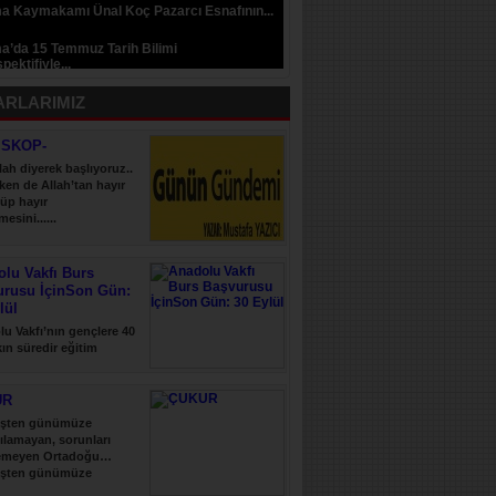
a Kaymakamı Ünal Koç Pazarcı Esnafının...
a’da 15 Temmuz Tarih Bilimi
pektifiyle...
ARLARIMIZ
İSKOP-
lah diyerek başlıyoruz..
ken de Allah’tan hayır
üp hayır
esini......
lu Vakfı Burs
urusu İçinSon Gün:
lül
u Vakfı’nın gençlere 40
şkın süredir eğitim
 verdiği......
UR
şten günümüze
ılamayan, sorunları
emeyen Ortadoğu…
şten günümüze
ılamayan, sorunları......