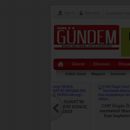
Üye Ol
Üye Girişi
Anasayfam Ya
Güncel
Ekonomi
Dünya
Kültür Sanat
Magazin
Gazeteler
ŞENOL SUNAT’IN
sa Ticaretinde
CHP Özgür Öz
GİRİŞİMLERİ SONUÇ
illeri: 6 Ayda 3,5
memleketi Man
VERDİ
yar TL’yi Aşan
Kan kaybet
şılıksız Çek ve
devam ediy
testolu Senet