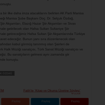
konuştu.
a bir ilke daha imza atacaklarını belirten AK Parti Manisa
Derneği Manisa Şube Başkanı Doç. Dr. Selçuk Özdağ,
Şiir Akşamları, Elazığ Hazar Şiir Akşamları ve Sivas
hale getirilecek olan Hafsa Sultan Sultaniye Şiir
ale getireceğimiz Hafsa Sultan Şiir Akşamlarında Türkiye
ri davet edeceğiz. Bunun yanı sıra düzenlenecek olan
rafından kabul görmüş tanınmış olan Şairleri de
ürk Halk Müziği sanatçısı, Türk Sanat Müziği sanatçısı ve
ceğiz. Bu sanatçıların gelmesi aynı zamanda şiir
inde konuştu.
K ÖZDAĞ
TİM
Fatih’te ´Kitap ve Okuma Üzerine Söyleşi´
Yapıldı
Paylaş
Paylaş
Paylaş