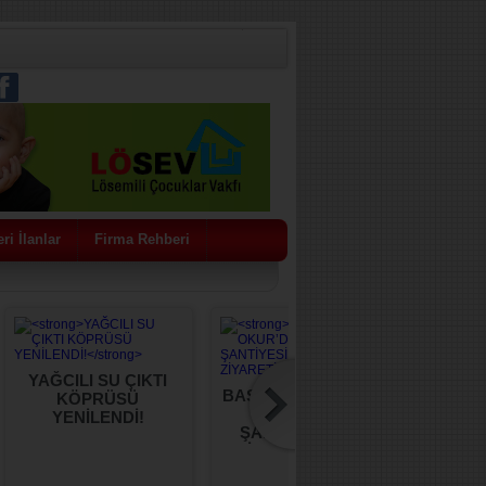
ri İlanlar
Firma Rehberi
YAĞCILI SU ÇIKTI
BAŞKAN OKUR’DAN
CHP S
KÖPRÜSÜ
AKHİSAR
Koll
YENİLENDİ!
ŞANTİYESİNE İŞ
Görevi
BİRLİĞİ ZİYARETİ
Üyeliğ