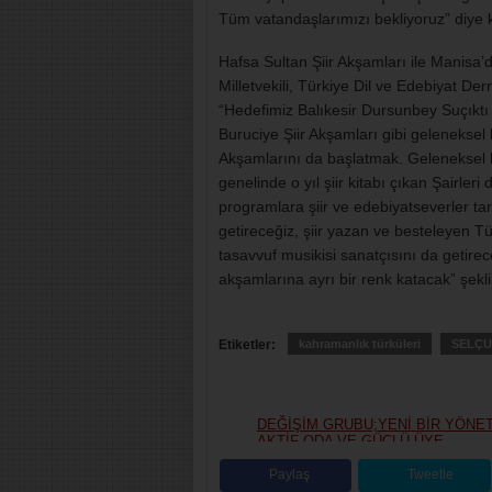
Tüm vatandaşlarımızı bekliyoruz” diye 
Hafsa Sultan Şiir Akşamları ile Manisa’d
Milletvekili, Türkiye Dil ve Edebiyat 
“Hedefimiz Balıkesir Dursunbey Suçıktı 
Buruciye Şiir Akşamları gibi geleneksel 
Akşamlarını da başlatmak. Geleneksel h
genelinde o yıl şiir kitabı çıkan Şairle
programlara şiir ve edebiyatseverler ta
getireceğiz, şiir yazan ve besteleyen T
tasavvuf musikisi sanatçısını da getire
akşamlarına ayrı bir renk katacak” şekl
Etiketler:
kahramanlık türküleri
SELÇU
DEĞİŞİM GRUBU;YENİ BİR YÖNE
AKTİF ODA VE GÜÇLÜ ÜYE
SLOGANIYLA YOLA ÇIKIYORUZ
Paylaş
Tweetle