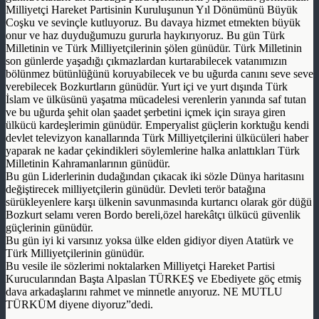
Milliyetçi Hareket Partisinin Kuruluşunun Yıl Dönümünü Büyük
Coşku ve sevinçle kutluyoruz. Bu davaya hizmet etmekten büyük
onur ve haz duyduğumuzu gururla haykırıyoruz. Bu gün Türk
Milletinin ve Türk Milliyetçilerinin şölen günüdür. Türk Milletinin
son günlerde yaşadığı çıkmazlardan kurtarabilecek vatanımızın
bölünmez bütünlüğünü koruyabilecek ve bu uğurda canını seve seve
verebilecek Bozkurtların günüdür. Yurt içi ve yurt dışında Türk
İslam ve ülküsünü yaşatma mücadelesi verenlerin yanında saf tutan
ve bu uğurda şehit olan şaadet şerbetini içmek için sıraya giren
ülkücü kardeşlerimin günüdür. Emperyalist güçlerin korktuğu kendi
devlet televizyon kanallarında Türk Milliyetçilerini ülkücüleri haber
yaparak ne kadar çekindikleri söylemlerine halka anlattıkları Türk
Milletinin Kahramanlarının günüdür.
Bu gün Liderlerinin dudağından çıkacak iki sözle Dünya haritasını
değiştirecek milliyetçilerin günüdür. Devleti terör batağına
sürükleyenlere karşı ülkenin savunmasında kurtarıcı olarak gör düğü
Bozkurt selamı veren Bordo bereli,özel harekâtçı ülkücü güvenlik
güçlerinin günüdür.
Bu gün iyi ki varsınız yoksa ülke elden gidiyor diyen Atatürk ve
Türk Milliyetçilerinin günüdür.
Bu vesile ile sözlerimi noktalarken Milliyetçi Hareket Partisi
Kurucularından Başta Alpaslan TÜRKEŞ ve Ebediyete göç etmiş
dava arkadaşlarını rahmet ve minnetle anıyoruz. NE MUTLU
TÜRKÜM diyene diyoruz”dedi.