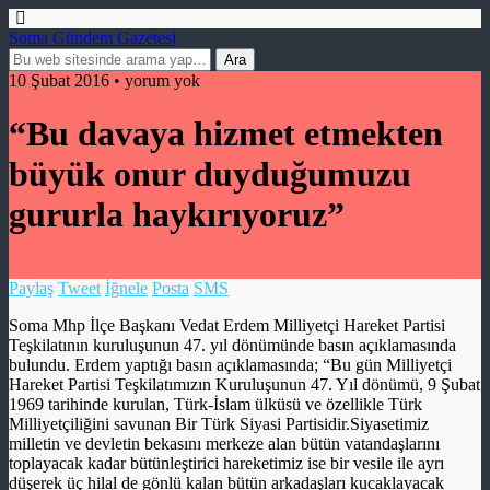
Soma Gündem Gazetesi
10 Şubat 2016 • yorum yok
“Bu davaya hizmet etmekten
büyük onur duyduğumuzu
gururla haykırıyoruz”
Paylaş
Tweet
İğnele
Posta
SMS
Soma Mhp İlçe Başkanı Vedat Erdem Milliyetçi Hareket Partisi
Teşkilatının kuruluşunun 47. yıl dönümünde basın açıklamasında
bulundu. Erdem yaptığı basın açıklamasında; “Bu gün Milliyetçi
Hareket Partisi Teşkilatımızın Kuruluşunun 47. Yıl dönümü, 9 Şubat
1969 tarihinde kurulan, Türk-İslam ülküsü ve özellikle Türk
Milliyetçiliğini savunan Bir Türk Siyasi Partisidir.Siyasetimiz
milletin ve devletin bekasını merkeze alan bütün vatandaşlarını
toplayacak kadar bütünleştirici hareketimiz ise bir vesile ile ayrı
düşerek üç hilal de gönlü kalan bütün arkadaşları kucaklayacak