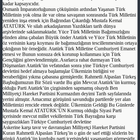
kadar kapsayıcıdır.
Osmanlı İmparatorluğunun çöküşünün ardından Yaşanan Türk
Milletinin yok olma ile var olma savaşının sonrasında Türk Milletini
yeniden inşa etmek için Bağrından Çıkardığı Mustafa Kemal
ATATÜRK Ve silah arkadaşlarının Yazdıkları tarih dünya
arşivlerinde saklanmaktadır. Yüce Türk Milletinin Bağımsızlığını
elinden alma çabaları Büyük önder Atatürk ve Yüce Türk Milletinin
öz verisinin karşı koyması ile bağımsızlığının tescillenmesinin ortaya
çıktığının bir örneğidir. Atatürk Türk Milletine Cumhuriyeti Emanet
etmesi ve Bunun sonsuza dek korunup kollanması için Türk
Gençliğini görevlendirmiştir..Asırlarca rahat durmayan Türk
Düşmanları Atatürk’ün vefatından sonra yine Türkiye Cumhuriyeti
devletini hedef almaya başlamışlar Ülkemizin birliğini ve
beraberliğini yıkma çabasına girmişlerdir. Rahmetli Alpaslan Türkeş
Başbuğumuzun Bir Sözü vardır Bu gün Mevcut Atatürk’ün kurmuş
olduğu Parti Atatürk’ün çizgisinden sapmamış olsaydı Ben
Milliyetçi Hareket Partisini Kurmazdım deyimi Tarih sayfalarında
yerini almıştır. Amacımız görüşünü savunduğu partilerde yer alan
Milletimizi rencide etmek değildir. Ülkemizin Geldiği Bu Günlerde
Mustafa Kemal ATATÜRK’ÜN Kurmuş olduğu Siyasi Parti
içerisinde mevcut millet vekillerinin Türk Bayrağına karşı
saygısızlıkları Türkiye Cumhuriyeti devletine
Askerine karşı tavır ve davranışları Milliyetçi Hareket Partisini
Kuran Rahmetli Alpaslan Türkeş’in o gün de sarf ettiği sözlerin bu
günkü Atatürk’ün kurduğu parti içerisindeki yaşananları görmesidir.