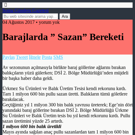
Soma Gündem Gazetesi
04 Ağustos 2017 • yorum yok
Barajlarda ” Sazan” Bereketi
Paylaş
Tweet
İğnele
Posta
SMS
Av sezonunun açılmasıyla birlikte baraj göllerine ağlarını bırakan
balıkçıların yüzü gülerken; DSİ 2. Bölge Müdürlüğü’nden müjdeli
bir başka haber daha geldi.
Ürkmez Su Ürünleri ve Balık Üretim Tesisi kendi rekorunu kırdı.
Tam 1 milyon 600 bin pullu sazan üretti. Balıkların tümü göletlere
bırakılacak.
Geçtiğimiz yıl 1 milyon 300 bin balık yavrusu üreterek; Ege’nin dört
yanındaki baraj göllerine bırakan DSİ 2. Bölge Müdürlüğü Ürkme
Su Ürünleri ve Balık Üretim tesis bu yıl kendi rekorunu kırdı. Pullu
sazan üretimini yüzde 25 artırdı.
1 milyon 600 bin balık üretildi
Mayıs ayında sağılan anaç pullu sazanlardan tam 1 milyon 600 bin