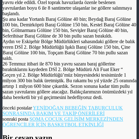
yavru elde edildi. Özel toprak havuzlarda özenle beslenen
yavrulardan boyu 6 ile 8 santimetre ulaşanlar ise göllere salınmaya
başlandı.
Şu ana kadar Yortanlı Baraj Gölüne 40 bin; Beydağ Baraj Gölüne
100 bin, Demirköprü Baraj Gölüne 150 bin, Kestel Baraj Gölüne 40
bin, Gölmarmara Gölüne 150 bin, Sevişler Baraj Gölüne 40 bin,
Seferihisar Baraj Gölüne de 30 bin pullu sazan bırakıldı.
Aydın ve Eskişehir Bölge Müdürlükleri sahasındaki göllere de balık
veren DSİ 2. Bölge Müdürlüğü Işıklı Baraj Gölüne 150 bin, Çine
Baraj Gölüne 100 bin, Topçam Baraj Gölüne 70 bin pullu sazan
saldı.
26 Temmuz itibari ile 870 bin yavru sazanı baraj göllerine
bıraktıklarını kaydeden DSİ 2. Bölge Müdürü Ali Fuat Eker “
Geçen yıl 2. Bölge Müdürlüğü’müz bünyesindeki tesisimizde 1
milyon 300 bin balık üretmiştik. Bu rakamı bu yıl yüzde 25 oranında
artırıp 1 milyon 600 bine çıkardık. Sezon sonuna kadar tüm pullu
sazan yavrularını göllere atacağız. Balıkçılarımızın önümüzdeki yıl
daha bereketli bir yıl geçirmesini hedefliyoruz dedi.
önceki postalar
YENİDOĞAN BEBEĞİN TABURCULUK
SONRASINDA BAKIM VE TAKİP ÖNERİLERİ
sonraki posta
SOMA ÇOCUK GELİŞİM MERKEZİ'NDEN
ÖĞRENCİLER İÇİN BASKETBOL ETKİNLİĞİ
Bir cevap yazın