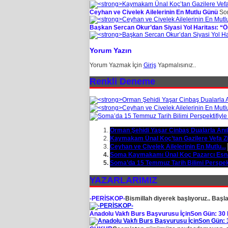
Ceyhan ve Civelek Ailelerinin En Mutlu Günü
Som
Başkan Sercan Okur’dan Siyasi Yol Haritası: “
Yorum Yazın
Yorum Yazmak İçin
Giriş
Yapmalısınız..
Renkli Deneme
Orman Şehidi Yaşar Cinbaş Dualarla Anıl
Kaymakam Ünal Koç’tan Gazilere Vefa Zi
Ceyhan ve Civelek Ailelerinin En Mutlu...
Soma Kaymakamı Ünal Koç Pazarcı Esnaf
Soma’da 15 Temmuz Tarih Bilimi Perspekti
YAZARLARIMIZ
-PERİSKOP-
Bismillah diyerek başlıyoruz.. Başla
Anadolu Vakfı Burs Başvurusu İçinSon Gün: 30 