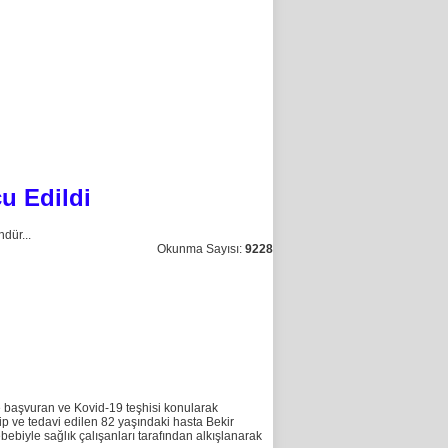
u Edildi
dür...
Okunma Sayısı:
9228
e başvuran ve Kovid-19 teşhisi konularak
p ve tedavi edilen 82 yaşındaki hasta Bekir
ebiyle sağlık çalışanları tarafından alkışlanarak