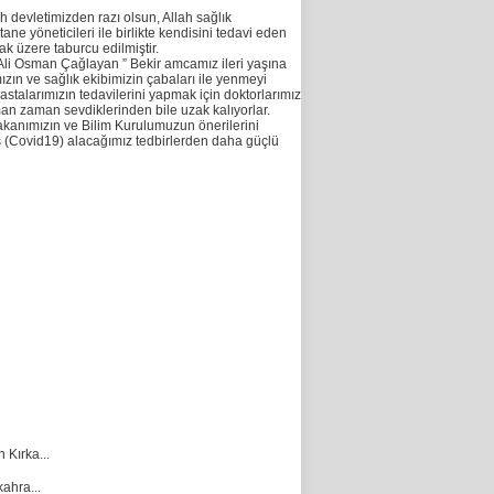
 devletimizden razı olsun, Allah sağlık
ne yöneticileri ile birlikte kendisini tedavi eden
k üzere taburcu edilmiştir.
Ali Osman Çağlayan ” Bekir amcamız ileri yaşına
zın ve sağlık ekibimizin çabaları ile yenmeyi
astalarımızın tedavilerini yapmak için doktorlarımız
man zaman sevdiklerinden bile uzak kalıyorlar.
anımızın ve Bilim Kurulumuzun önerilerini
üs (Covid19) alacağımız tedbirlerden daha güçlü
Kırka...
ahra...