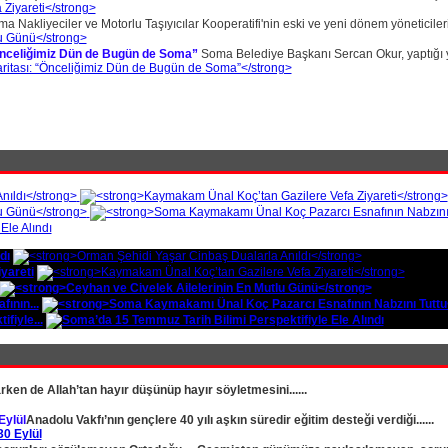
a Nakliyeciler ve Motorlu Taşıyıcılar Kooperatifi'nin eski ve yeni dönem yöneticileri 
Önceliğimiz Dün de Bugün de Soma”
Soma Belediye Başkanı Sercan Okur, yaptığı yaz
dı
yareti
ının...
fiyle...
rken de Allah’tan hayır düşünüp hayır söyletmesini......
Eylül
Anadolu Vakfı’nın gençlere 40 yılı aşkın süredir eğitim desteği verdiği......