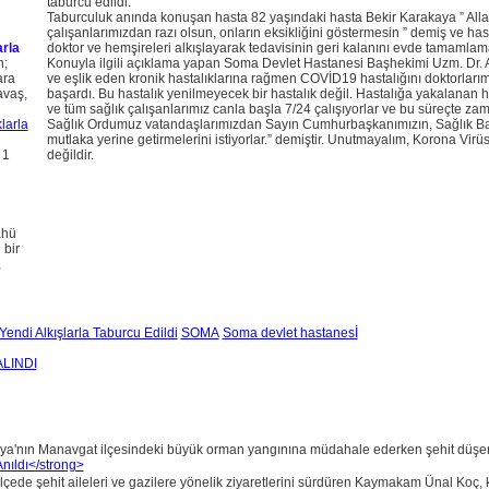
taburcu edildi.
Taburculuk anında konuşan hasta 82 yaşındaki hasta Bekir Karakaya ” Allah
çalışanlarımızdan razı olsun, onların eksikliğini göstermesin ” demiş ve hasta
rla
doktor ve hemşireleri alkışlayarak tedavisinin geri kalanını evde tamamlama
n;
Konuyla ilgili açıklama yapan Soma Devlet Hastanesi Başhekimi Uzm. Dr. 
ara
ve eşlik eden kronik hastalıklarına rağmen COVİD19 hastalığını doktorlarımı
avaş,
başardı. Bu hastalık yenilmeyecek bir hastalık değil. Hastalığa yakalanan h
ve tüm sağlık çalışanlarımız canla başla 7/24 çalışıyorlar ve bu süreçte za
Sağlık Ordumuz vatandaşlarımızdan Sayın Cumhurbaşkanımızın, Sağlık Bak
mutlaka yerine getirmelerini istiyorlar.” demiştir. Unutmayalım, Korona Vir
 1
değildir.
ahü
 bir
,
endi Alkışlarla Taburcu Edildi
SOMA
Soma devlet hastanesİ
LINDI
ya'nın Manavgat ilçesindeki büyük orman yangınına müdahale ederken şehit düşen 
lçede şehit aileleri ve gazilere yönelik ziyaretlerini sürdüren Kaymakam Ünal Koç, k