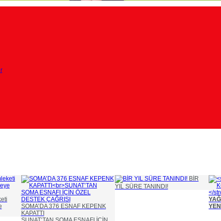
r
BİR
YIL SÜRE TANINDI!
eti
YAĞ
e
SOMA’DA 376 ESNAF KEPENK
YEN
KAPATTI
SUNAT’TAN SOMA ESNAFI İÇİN