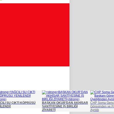
CILI SU ÇIKTI KÖPRÜSÜ
BAŞKAN OKUR’DAN AKHİSAR
CHP Soma Gençli
İLENDİ!
ŞANTİYESİNE İŞ BİRLİĞİ
Görevinden ve Pa
ZİYARETİ
Ayrıldı