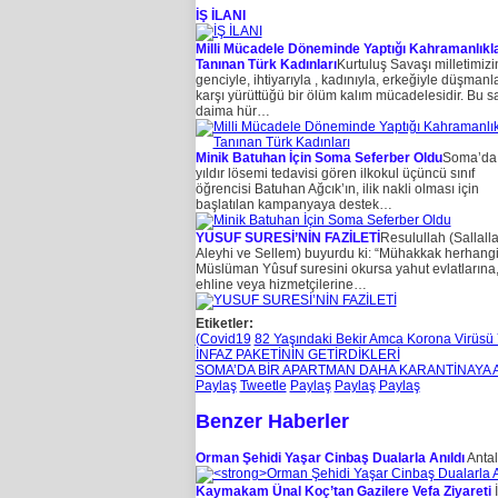
İŞ İLANI
Milli Mücadele Döneminde Yaptığı Kahramanlıkla
Tanınan Türk Kadınları
Kurtuluş Savaşı milletimizi
genciyle, ihtiyarıyla , kadınıyla, erkeğiyle düşmanl
karşı yürüttüğü bir ölüm kalım mücadelesidir. Bu s
daima hür…
Minik Batuhan İçin Soma Seferber Oldu
Soma’da
yıldır lösemi tedavisi gören ilkokul üçüncü sınıf
öğrencisi Batuhan Ağcık’ın, ilik nakli olması için
başlatılan kampanyaya destek…
YUSUF SURESİ’NİN FAZİLETİ
Resulullah (Sallall
Aleyhi ve Sellem) buyurdu ki: “Mühakkak herhangi
Müslüman Yûsuf suresini okursa yahut evlatlarına
ehline veya hizmetçilerine…
Etiketler:
(Covid19
82 Yaşındaki Bekir Amca Korona Virüsü Y
İNFAZ PAKETİNİN GETİRDİKLERİ
SOMA’DA BİR APARTMAN DAHA KARANTİNAYA A
Paylaş
Tweetle
Paylaş
Paylaş
Paylaş
Benzer Haberler
Orman Şehidi Yaşar Cinbaş Dualarla Anıldı
Antal
Kaymakam Ünal Koç’tan Gazilere Vefa Ziyareti
İ