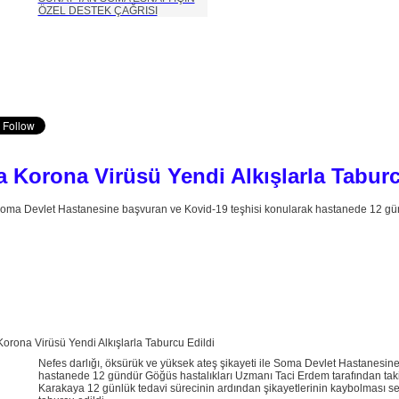
ÖZEL DESTEK ÇAĞRISI
 Korona Virüsü Yendi Alkışlarla Taburc
e Soma Devlet Hastanesine başvuran ve Kovid-19 teşhisi konularak hastanede 12 gün
Nefes darlığı, öksürük ve yüksek ateş şikayeti ile Soma Devlet Hastanesin
hastanede 12 gündür Göğüs hastalıkları Uzmanı Taci Erdem tarafından taki
Karakaya 12 günlük tedavi sürecinin ardından şikayetlerinin kaybolması seb