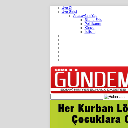
Üye Ol
Üye Girişi
Anasayfam Yap
Sitene Ekle
Politikamız
Künye
İletişim