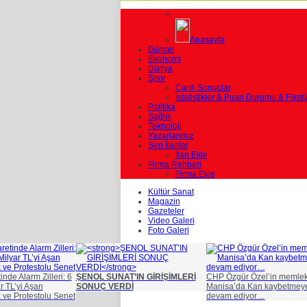
Anasayfa
Güncel
Ekonomi
Dünya
Spor
Canlı Sonuçlar
İstatistikler & Puan Durumu & Fikstü
Politika
Sağlık
Teknoloji
Yazarlarımız
Seri İlanlar
İlan Ekle
Firma Rehberi
Firma Ekle
Kültür Sanat
Magazin
Gazeteler
Video Galeri
Foto Galeri
nde Alarm Zilleri: 6
ŞENOL SUNAT’IN GİRİŞİMLERİ
CHP Özgür Özel’in memlek
r TL’yi Aşan
SONUÇ VERDİ
Manisa’da Kan kaybetmey
k ve Protestolu Senet
devam ediyor…