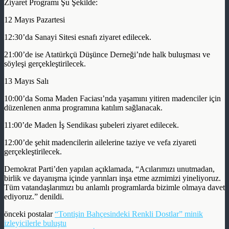
Ziyaret Programı Şu Şekilde:
12 Mayıs Pazartesi
12:30’da Sanayi Sitesi esnafı ziyaret edilecek.
21:00’de ise Atatürkçü Düşünce Derneği’nde halk buluşması ve
söyleşi gerçekleştirilecek.
13 Mayıs Salı
10:00’da Soma Maden Faciası’nda yaşamını yitiren madenciler için
düzenlenen anma programına katılım sağlanacak.
11:00’de Maden İş Sendikası şubeleri ziyaret edilecek.
12:00’de şehit madencilerin ailelerine taziye ve vefa ziyareti
gerçekleştirilecek.
Demokrat Parti’den yapılan açıklamada, “Acılarımızı unutmadan,
birlik ve dayanışma içinde yarınları inşa etme azmimizi yineliyoruz.
Tüm vatandaşlarımızı bu anlamlı programlarda bizimle olmaya davet
ediyoruz.” denildi.
önceki postalar
“Tontişin Bahçesindeki Renkli Dostlar” minik
izleyicilerle buluştu