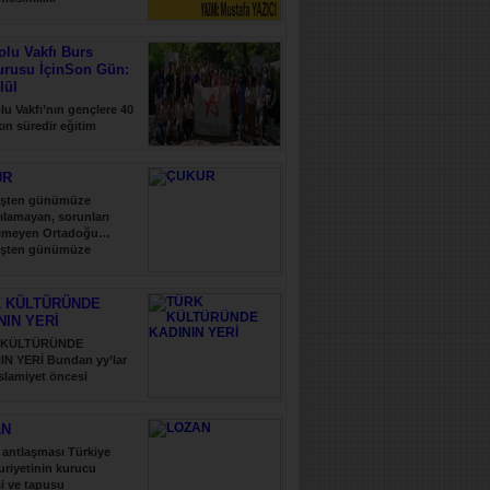
lu Vakfı Burs
urusu İçinSon Gün:
lül
u Vakfı’nın gençlere 40
şkın süredir eğitim
 verdiği......
UR
şten günümüze
ılamayan, sorunları
emeyen Ortadoğu…
şten günümüze
ılamayan, sorunları......
 KÜLTÜRÜNDE
NIN YERİ
 KÜLTÜRÜNDE
IN YERİ Bundan yy’lar
slamiyet öncesi
..
AN
antlaşması Türkiye
riyetinin kurucu
i ve tapusu