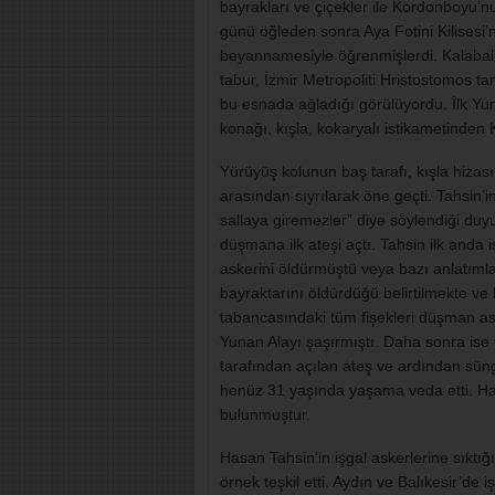
bayrakları ve çiçekler ile Kordonboyu’nu
günü öğleden sonra Aya Fotini Kilisesi
beyannamesiyle öğrenmişlerdi. Kalabalı
tabur, İzmir Metropoliti Hristostomos ta
bu esnada ağladığı görülüyordu. İlk Y
konağı, kışla, kokaryalı istikametinden
Yürüyüş kolunun baş tarafı, kışla hizas
arasından sıyrılarak öne geçti. Tahsin’in
sallaya giremezler” diye söylendiği duy
düşmana ilk ateşi açtı. Tahsin ilk anda i
askerini öldürmüştü veya bazı anlatıml
bayraktarını öldürdüğü belirtilmekte ve
tabancasındaki tüm fişekleri düşman ask
Yunan Alayı şaşırmıştı. Daha sonra ise
tarafından açılan ateş ve ardından s
henüz 31 yaşında yaşama veda etti. Hasa
bulunmuştur.
Hasan Tahsin’in işgal askerlerine sıktığ
örnek teşkil etti. Aydın ve Balıkesir’de 