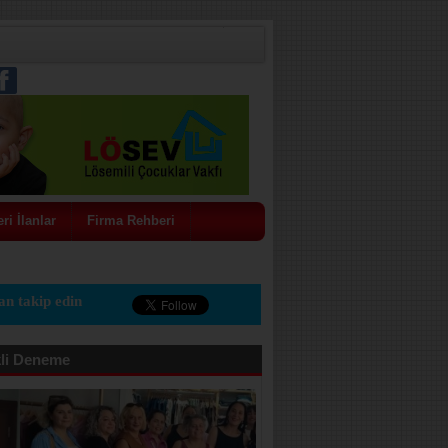
ri İlanlar
Firma Rehberi
n takip edin
li Deneme