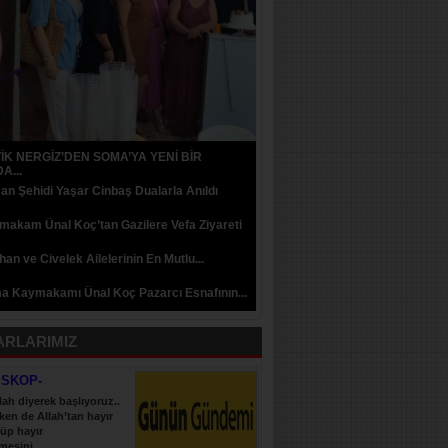
İK NERGİZ’DEN SOMA’YA YENİ BİR
A...
n Şehidi Yaşar Cinbaş Dualarla Anıldı
akam Ünal Koç’tan Gazilere Vefa Ziyareti
an ve Civelek Ailelerinin En Mutlu...
a Kaymakamı Ünal Koç Pazarcı Esnafının...
ARLARIMIZ
İSKOP-
lah diyerek başlıyoruz..
ken de Allah’tan hayır
üp hayır
esini......