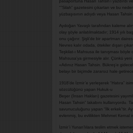
pasaportuna Hasan Tahsin’i yazdırdı ve
“”Silah” gazetesini çıkartan ve bu neden
yüzbaşısının adıydı veya Hasan Tahsin T
Aydoğan Yavaşlı tarafından kaleme alına
olay şöyle anlatılmaktadır; 1914 yılı ba
onu çağırır. Şişli’de bir apartman dair
Nevres kalır odada, ötekiler dışarı çıkar.
Teşkilat-ı Mahsusa ile tanışması böyle 
Mahsusa’ya girmesiyle alır. Çünkü yeni b
«Adınız Hasan Tahsin. Bükreş’e gideceks
belayı bir biçimde zararsız hale getirece
1918’de İzmir’e yerleşerek “Hatıra” isim
sözcülüğünü yapan Hukuk-u
Beşer (İnsan Hakları) gazetesini yayım
Hasan Tahsin” lakabını kullanıyordu. Ta
savunuculuğunu yapan “İlk erkek”tir. Ayr
evlenmiş, bu evlilikten Mehmet Kemal isi
İzmir’i Yunan’lılara teslim etmek istemey