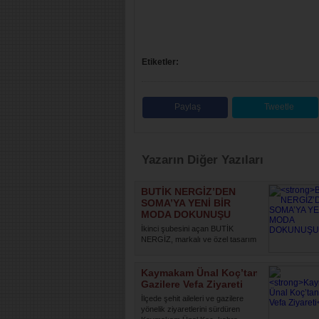
Etiketler:
Paylaş
Tweetle
Yazarın Diğer Yazıları
BUTİK NERGİZ’DEN
SOMA’YA YENİ BİR
MODA DOKUNUŞU
İkinci şubesini açan BUTİK
NERGİZ, markalı ve özel tasarım
kadın giyim ürünleriyle kadınl...
Kaymakam Ünal Koç’tan
Gazilere Vefa Ziyareti
İlçede şehit aileleri ve gazilere
yönelik ziyaretlerini sürdüren