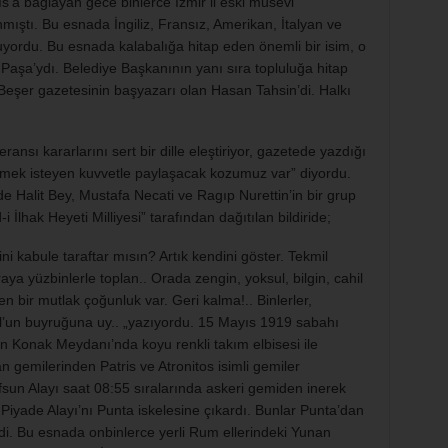
’a bağlayan gece binlerce İzmir’li eski musevi
ıştı. Bu esnada İngiliz, Fransız, Amerikan, İtalyan ve
nuyordu. Bu esnada kalabalığa hitap eden önemli bir isim, o
şa’ydı. Belediye Başkanının yanı sıra topluluğa hitap
Beşer gazetesinin başyazarı olan Hasan Tahsin’di. Halkı
nsı kararlarını sert bir dille eleştiriyor, gazetede yazdığı
rmek isteyen kuvvetle paylaşacak kozumuz var” diyordu.
 Halit Bey, Mustafa Necati ve Ragıp Nurettin’in bir grup
i İlhak Heyeti Milliyesi” tarafından dağıtılan bildiride;
i kabule taraftar mısın? Artık kendini göster. Tekmil
ya yüzbinlerle toplan.. Orada zengin, yoksul, bilgin, cahil
 bir mutlak çoğunluk var. Geri kalma!.. Binlerler,
rul’un buyruğuna uy.. „yazıyordu. 15 Mayıs 1919 sabahı
n Konak Meydanı’nda koyu renkli takım elbisesi ile
gemilerinden Patris ve Atronitos isimli gemiler
fsun Alayı saat 08:55 sıralarında askeri gemiden inerek
 Piyade Alayı’nı Punta iskelesine çıkardı. Bunlar Punta’dan
rdi. Bu esnada onbinlerce yerli Rum ellerindeki Yunan