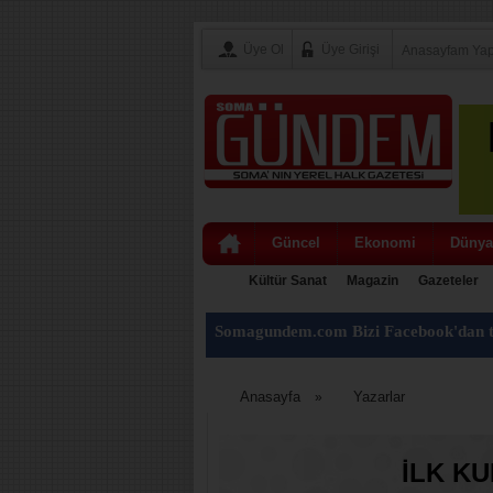
Üye Ol
Üye Girişi
Anasayfam Ya
Güncel
Ekonomi
Dünya
Kültür Sanat
Magazin
Gazeteler
Somagundem.com Bizi Facebook'dan t
Anasayfa
Yazarlar
»
İLK K