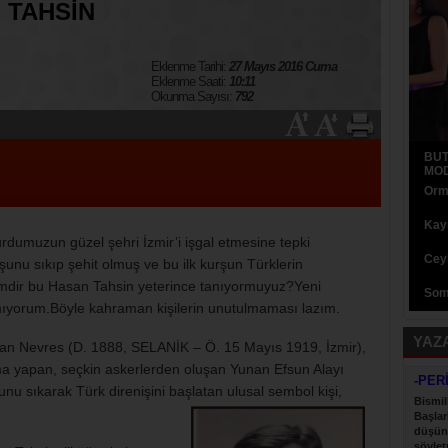
 TAHSİN
Eklenme Tarihi:
27 Mayıs 2016 Cuma
Eklenme Saati:
10:11
Okunma Sayısı:
792
BUT
MOD
Orma
Kaym
rdumuzun güzel şehri İzmir’i işgal etmesine tepki
Ceyh
şunu sıkıp şehit olmuş ve bu ilk kurşun Türklerin
 kimdir bu Hasan Tahsin yeterince tanıyormuyuz?Yeni
Som
mıyorum.Böyle kahraman kişilerin unutulmaması lazım.
YAZ
an Nevres (D. 1888, SELANİK – Ö. 15 Mayıs 1919, İzmir),
ma yapan, seçkin askerlerden oluşan Yunan Efsun Alayı
-PER
nu sıkarak Türk direnişini başlatan ulusal sembol kişi,
Bismil
Başlar
düşün
söyletm