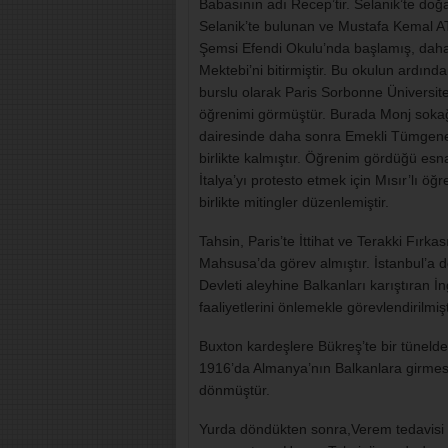
Babasının adı Recep’tir. Selanik’te doğ
Selanik’te bulunan ve Mustafa Kemal A
Şemsi Efendi Okulu’nda başlamış, daha
Mektebi’ni bitirmiştir. Bu okulun ardında
burslu olarak Paris Sorbonne Üniversites
öğrenimi görmüştür. Burada Monj sokağ
dairesinde daha sonra Emekli Tümgene
birlikte kalmıştır. Öğrenim gördüğü esn
İtalya’yı protesto etmek için Mısır’lı öğr
birlikte mitingler düzenlemiştir.
Tahsin, Paris’te İttihat ve Terakki Fırkas
Mahsusa’da görev almıştır. İstanbul’a
Devleti aleyhine Balkanları karıştıran İn
faaliyetlerini önlemekle görevlendirilmişt
Buxton kardeşlere Bükreş’te bir tüneld
1916’da Almanya’nın Balkanlara girmesi
dönmüştür.
Yurda döndükten sonra,Verem tedavisi i