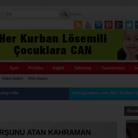
p
Sitene Ekle
Politikamız
Künye
İletişim
Spor
Politika
Sağlık
Teknoloji
Yazarlarımız
Se
Video Galeri
Foto Galeri
akip edin
Somagundem.com Bizi Twitter'da
Renk
URŞUNU ATAN KAHRAMAN