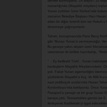
dernek kurmuşlardı. 14 Mayıs’ı 15 Mayıs
mezarlığında (Maşatlık meydanı) toplanm
Yunan zırhlıları İzmir Körfezi’nde bulu
zamanın Belediye Başkanı Hacı Hasan Pa
eden bir diğer önemli isim ise Hukuk-u 
direnmeye çağırıyorlardı.
Tahsin, konuşmasında Paris Barış Konfera
gibi “Burayı Yunan’a vermeyeceğiz, Ve
Bu geceye yakın akşam üzeri Moralızade
vatansever ile birlikte hazırladığı, “Redd-
“ …Ey bedbaht Türk!.. Yunan hakimiyetin
kardeşlerin Maşatlık Meydanındadır. Ora
yok. Fakat Yunan egemenliğini istemeyen
yüzbinlerle Maşatlık’a koş. Ve Milli Ku
saat yedibuçuk sıralarında Hasan Tahsi
Kordonboyu’nda bekliyordu. Önce Yunan 
Pasaport’a yanaştı ve bir grup Yunan E
karaya çıktı. Temiastokles gemisi ise 5.
ilerleyerek Kadifekale’yi işgal edecekle