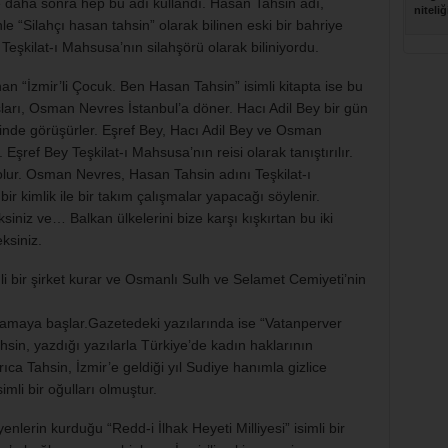
 daha sonra hep bu adı kullandı. Hasan Tahsin adı,
niteliğ
le “Silahçı hasan tahsin” olarak bilinen eski bir bahriye
eşkilat-ı Mahsusa’nın silahşörü olarak biliniyordu.
n “İzmir’li Çocuk. Ben Hasan Tahsin” isimli kitapta ise bu
şları, Osman Nevres İstanbul’a döner. Hacı Adil Bey bir gün
esinde görüşürler. Eşref Bey, Hacı Adil Bey ve Osman
 Eşref Bey Teşkilat-ı Mahsusa’nın reisi olarak tanıştırılır.
olur. Osman Nevres, Hasan Tahsin adını Teşkilat-ı
ir kimlik ile bir takım çalışmalar yapacağı söylenir.
iniz ve… Balkan ülkelerini bize karşı kışkırtan bu iki
ksiniz.
li bir şirket kurar ve Osmanlı Sulh ve Selamet Cemiyeti’nin
lamaya başlar.Gazetedeki yazılarında ise “Vatanperver
hsin, yazdığı yazılarla Türkiye’de kadın haklarının
ıca Tahsin, İzmir’e geldiği yıl Sudiye hanımla gizlice
mli bir oğulları olmuştur.
enlerin kurduğu “Redd-i İlhak Heyeti Milliyesi” isimli bir