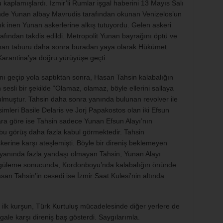
 kaplamışlardı. İzmir’li Rumlar işgal haberini 13 Mayıs Salı
’nde Yunan albay Mavrudis tarafından okunan Venizelos’un
k inen Yunan askerlerine alkış tutuyordu. Gelen askeri
rafından takdis edildi. Metropolit Yunan bayrağını öptü ve
unan taburu daha sonra buradan yaya olarak Hükümet
 Karantina’ya doğru yürüyüşe geçti.
ını geçip yola saptıktan sonra, Hasan Tahsin kalabalığın
 sesli bir şekilde “Olamaz, olamaz, böyle ellerini sallaya
ulmuştur. Tahsin daha sonra yanında bulunan revolver ile
simleri Basile Delaris ve Jorj Papakostos olan iki Efsun
ara göre ise Tahsin sadece Yunan Efsun Alayı’nın
 bu görüş daha fazla kabul görmektedir. Tahsin
erine karşı ateşlemişti. Böyle bir direniş beklemeyen
 yanında fazla yandaşı olmayan Tahsin, Yunan Alayı
üngüleme sonucunda, Kordonboyu’nda kalabalığın önünde
n Tahsin’in cesedi ise İzmir Saat Kulesi’nin altında
ı ilk kurşun, Türk Kurtuluş mücadelesinde diğer yerlere de
işgale karşı direniş baş gösterdi. Saygılarımla.