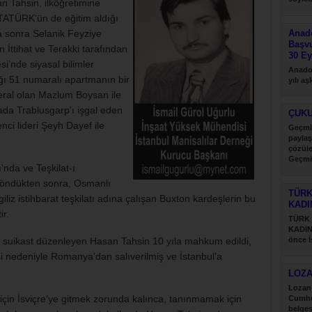
an Tahsin, ilköğretimine
TATÜRK’ün de eğitim aldığı
 sonra Selanik Feyziye
Anado
Başv
n İttihat ve Terakki tarafından
30 Ey
i’nde siyasal bilimler
Anadol
ı 51 numaralı apartmanın bir
yılı a
desteği
ral olan Mazlum Boysan ile
ada Trablusgarp’ı işgal eden
ÇUK
enci lideri Şeyh Dayef ile
Geçmi
paylaş
çözül
Geçmi
ı’nda ve Teşkilat-ı
paylaş
 döndükten sonra, Osmanlı
TÜRK
giliz istihbarat teşkilatı adına çalışan Buxton kardeşlerin bu
KADI
ir.
TÜRK
KADIN
e suikast düzenleyen Hasan Tahsin 10 yıla mahkum edildi,
önce İ
Türk....
 nedeniyle Romanya’dan salıverilmiş ve İstanbul’a
LOZ
Lozan 
çin İsviçre’ye gitmek zorunda kalınca, tanınmamak için
Cumhu
belges