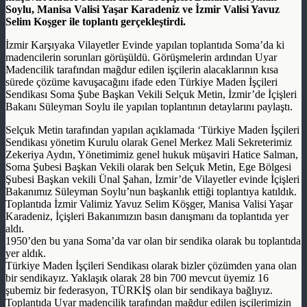
Soylu, Manisa Valisi Yaşar Karadeniz ve İzmir Valisi Yavuz
Selim Koşger ile toplantı gerçekleştirdi.
İzmir Karşıyaka Vilayetler Evinde yapılan toplantıda Soma’da ki
madencilerin sorunları görüşüldü. Görüşmelerin ardından Uyar
Madencilik tarafından mağdur edilen işçilerin alacaklarının kısa
sürede çözüme kavuşacağını ifade eden Türkiye Maden İşçileri
Sendikası Soma Şube Başkan Vekili Selçuk Metin, İzmir’de İçişleri
Bakanı Süleyman Soylu ile yapılan toplantının detaylarını paylaştı.
Selçuk Metin tarafından yapılan açıklamada ‘Türkiye Maden İşçileri
Sendikası yönetim Kurulu olarak Genel Merkez Mali Sekreterimiz
Zekeriya Aydın, Yönetimimiz genel hukuk müşaviri Hatice Salman,
Soma Şubesi Başkan Vekili olarak ben Selçuk Metin, Ege Bölgesi
Şubesi Başkan vekili Ünal Şahan, İzmir’de Vilayetler evinde İçişleri
Bakanımız Süleyman Soylu’nun başkanlık ettiği toplantıya katıldık.
Toplantıda İzmir Valimiz Yavuz Selim Köşger, Manisa Valisi Yaşar
Karadeniz, İçişleri Bakanımızın basın danışmanı da toplantıda yer
aldı.
1950’den bu yana Soma’da var olan bir sendika olarak bu toplantıda
yer aldık.
Türkiye Maden İşçileri Sendikası olarak bizler çözümden yana olan
bir sendikayız. Yaklaşık olarak 28 bin 700 mevcut üyemiz 16
şubemiz bir federasyon, TÜRKİŞ olan bir sendikaya bağlıyız.
Toplantıda Uyar madencilik tarafından mağdur edilen işçilerimizin