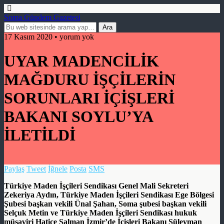
Soma Gündem Gazetesi
17 Kasım 2020 • yorum yok
UYAR MADENCİLİK
MAĞDURU İŞÇİLERİN
SORUNLARI İÇİŞLERİ
BAKANI SOYLU’YA
İLETİLDİ
Paylaş
Tweet
İğnele
Posta
SMS
Türkiye Maden İşçileri Sendikası Genel Mali Sekreteri
Zekeriya Aydın, Türkiye Maden İşçileri Sendikası Ege Bölgesi
Şubesi başkan vekili Ünal Şahan, Soma şubesi başkan vekili
Selçuk Metin ve Türkiye Maden İşçileri Sendikası hukuk
müşaviri Hatice Salman İzmir’de İçişleri Bakanı Süleyman