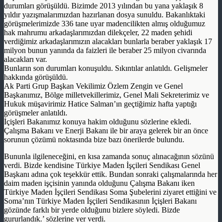
durumları görüşüldü. Bizimde 2013 yılından bu yana yaklaşık 8
yıldır yazışmalarımızdan hazırlanan dosya sunuldu. Bakanlıktaki
görüşmelerimizde 336 tane uyar madencilikten almış olduğumuz
hak mahrumu arkadaşlarımızdan dilekçeler, 22 maden şehidi
verdiğimiz arkadaşlarımızın alacakları bunlarla beraber yaklaşık 17
milyon bunun yanında da faizleri ile beraber 25 milyon civarında
alacakları var.
Bunların son durumları konuşuldu. Sıkıntılar anlatıldı. Gelişmeler
hakkında görüşüldü.
Ak Parti Grup Başkan Vekilimiz Özlem Zengin ve Genel
Başkanımız, Bölge milletvekillerimiz, Genel Mali Sekreterimiz ve
Hukuk müşavirimiz Hatice Salman’ın geçtiğimiz hafta yaptığı
görüşmeler anlatıldı.
İçişleri Bakanımız konuya hakim olduğunu sözlerine ekledi.
Çalışma Bakanı ve Enerji Bakanı ile bir araya gelerek bir an önce
sorunun çözümü noktasında bize bazı önerilerde bulundu.
Bununla ilgileneceğini, en kısa zamanda sonuç alınacağının sözünü
verdi. Bizde kendisine Türkiye Maden İşçileri Sendikası Genel
Başkanı adına çok teşekkür ettik. Bundan sonraki çalışmalarında her
daim maden işçisinin yanında olduğunu Çalışma Bakanı iken
Türkiye Maden İşçileri Sendikası Soma Şubelerini ziyaret ettiğini ve
Soma’nın Türkiye Maden İşçileri Sendikasının İçişleri Bakanı
gözünde farklı bir yerde olduğunu bizlere söyledi. Bizde
gururlandık.’ sözlerine yer verdi.