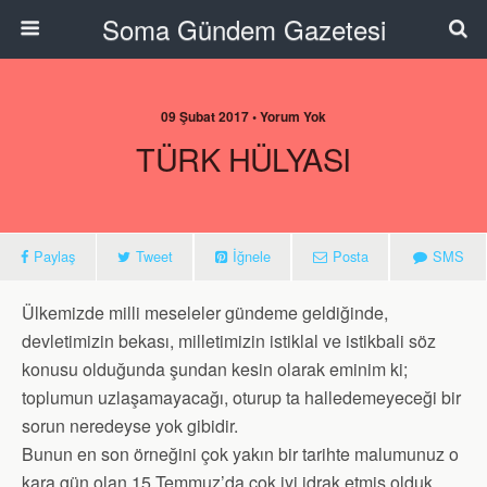
Soma Gündem Gazetesi
09 Şubat 2017 • Yorum Yok
TÜRK HÜLYASI
Paylaş
Tweet
İğnele
Posta
SMS
Ülkemizde milli meseleler gündeme geldiğinde,
devletimizin bekası, milletimizin istiklal ve istikbali söz
konusu olduğunda şundan kesin olarak eminim ki;
toplumun uzlaşamayacağı, oturup ta halledemeyeceği bir
sorun neredeyse yok gibidir.
Bunun en son örneğini çok yakın bir tarihte malumunuz o
kara gün olan 15 Temmuz’da çok iyi idrak etmiş olduk.