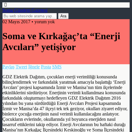
Soma Gündem Gazetesi
02 Mayıs 2017 • yorum yok
Soma ve Kırkağaç’ta “Enerji
Avcıları” yetişiyor
Paylaş
Tweet
İğnele
Posta
SMS
GDZ Elektrik Dağıtım, çocukları enerji verimliliği konusunda
bilinçlendirmek ve farkındalık yaratmak amacıyla başlattığı ‘Enerji
Avcıları’ projesi kapsamında İzmir ve Manisa’nın tüm ilçelerinde
etkinliklerini sürdürüyor. Enerjinin verimli kullanılması konusunda
farkındalık oluşturmayı hedefleyen GDZ Elektrik Dağıtım 2016
yılından bu yana sürdürdüğü Enerji Avcıları Projesi kapsamında
İzmir ve Manisa’da 47 ilçeyi tek tek geziyor, okulları ziyaret ediyor,
binlerce çocuğa enerjinin nasıl verimli kullanılacağını anlatıyor.
Çocukların evlerinde, okullarında yıl boyunca enerjiden nasıl
tasarruf ettiklerini takip ediyor. Enerji Avcılarının bu haftaki durağı
Manisa’nın Kırkağaç İlçesindeki Keskinoğlu ve Soma İlçesindeki