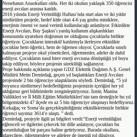
Nenehatun Anaokulları oldu. Her iki okulun yaklaşık 350 öğrencisi
enerji avcıları arasına katıldı.
2016 yılında Enerji Verimliliği Haftası’nda start alan ve iki yıldır
sürdürülen projede, hedef kitle olan 4-6 yaş grubu miniklere,
enerjinin önemi ve nasıl verimli kullanılacağı anlatılıyor. Etkinlikte
Enerji Avcıları, Bay Şaşkın’ı yanlış kullanım alışkanlıkları
konusunda uyarırken doğrunun ne olduğunu çocuklarla birlikte
öğretiyor. Çocukların interaktif katılımıyla ilerleyen etkinlikte
çocuklar hem öğretici, hem de öğrenen oluyor. Çocuklarla sınırlı
kalmayan projeye okul yöneticileri, öğretmenler, aileler de dahil
ediliyor. Çocukların nasıl birer enerji avcısına dönüştüğü yıl boyu
takip ediliyor, böylece projenin sürekliliği sağlanıyor.
Proje hakkında açıklama yapan GDZ Elektrik Dağıtım A.Ş. Genel
Müdürü Metin Demirdağ, geçen yıl başlattıkları Enerji Avcıları
projesinde 2 bin öğrenciye ulaştıklarını söyledi. Demirdağ, “5 yıl
boyunca sürdürmeyi hedeflediğimiz projemizin içeriğini her yıl
aldığımız geri bildirimlerle zenginleştiriyoruz. İzmir, Manisa
Valilikleri ve İl Milli Eğitim Müdürlükleri’nin tam desteğiyle bu yıl
bölgemizdeki 47 ilçede en az 5 bin öğrenciye ulaşmayı hedefliyoruz.
Kırkağaç ve Soma’da gerçekleştirdiğimiz etkinliklerimizle birlikte
öğrenci sayımız 3614’e ulaştı. ” dedi.
Demirdağ, projeyle ilgili şu bilgileri verdi:“Enerji verimliliğini
eğlenceli ve ilgilerini çekecek bir dille anlatıyor, çocukları bu
sorumluluğun bir parçası haline getiriyoruz. Burada okullara,
idarecilere, öğretmenlere ve ailelere de önemli rol düşüyor.