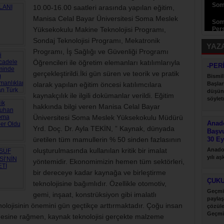
Som
10.00-16.00 saatleri arasında yapılan eğitim,
Manisa Celal Bayar Üniversitesi Soma Meslek
Som
Yüksekokulu Makine Teknolojisi Programı,
Pers
Sondaj Teknolojisi Programı, Mekatronik
YAZ
Programı, İş Sağlığı ve Güvenliği Programı
Öğrencileri ile öğretim elemanları katılımlarıyla
-PER
gerçekleştirildi.İki gün süren ve teorik ve pratik
Bismil
olarak yapılan eğitim öncesi katılımcılara
Başlar
düşün
kaynakçılık ile ilgili dokümanlar verildi. Eğitim
söyletm
hakkında bilgi veren Manisa Celal Bayar
Üniversitesi Soma Meslek Yüksekokulu Müdürü
Anado
Yrd. Doç. Dr. Ayla TEKİN, ” Kaynak, dünyada
Başv
üretilen tüm mamullerin % 50 sinden fazlasının
30 Ey
oluşturulmasında kullanılan kritik bir imalat
Anadol
yılı a
yöntemidir. Ekonomimizin hemen tüm sektörleri,
desteği
bir dereceye kadar kaynağa ve birleştirme
ÇUK
teknolojisine bağımlıdır. Özellikle otomotiv,
Geçmi
gemi, inşaat, konstrüksiyon gibi imalatlı
paylaş
nolojisinin önemini gün geçtikçe arttırmaktadır. Çoğu insan
çözül
Geçmi
mesine rağmen, kaynak teknolojisi gerçekte malzeme
paylaş