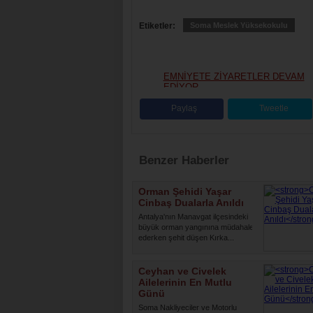
Etiketler:
Soma Meslek Yüksekokulu
EMNİYETE ZİYARETLER DEVAM
EDİYOR
Paylaş
Tweetle
Benzer Haberler
Orman Şehidi Yaşar
Cinbaş Dualarla Anıldı
Antalya'nın Manavgat ilçesindeki
büyük orman yangınına müdahale
ederken şehit düşen Kırka...
Ceyhan ve Civelek
Ailelerinin En Mutlu
Günü
Soma Nakliyeciler ve Motorlu