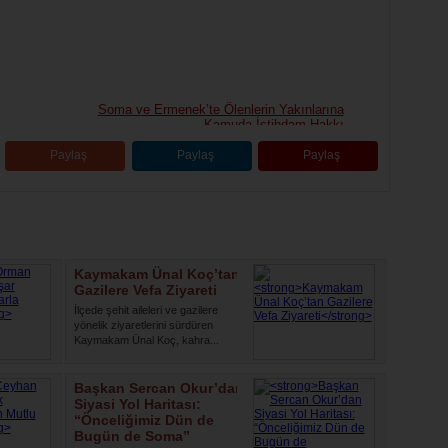
Soma ve Ermenek’te Ölenlerin Yakınlarına
Kamuda İstihdam Hakkı
Paylaş
Paylaş
Paylaş
Kaymakam Ünal Koç’tan
Gazilere Vefa Ziyareti
İlçede şehit aileleri ve gazilere
yönelik ziyaretlerini sürdüren
Kaymakam Ünal Koç, kahra...
Başkan Sercan Okur’dan
Siyasi Yol Haritası:
“Önceliğimiz Dün de
Bugün de Soma”