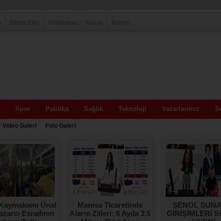
p
Sitene Ekle
Politikamız
Künye
İletişim
Spor
Politika
Sağlık
Teknoloji
Yazarlarımız
Se
Video Galeri
Foto Galeri
Kaymakamı Ünal
Manisa Ticaretinde
ŞENOL SUNA
zarcı Esnafının
Alarm Zilleri: 6 Ayda 3,5
GİRİŞİMLERİ 