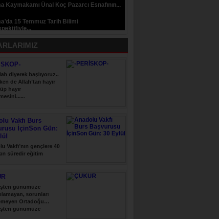
a Kaymakamı Ünal Koç Pazarcı Esnafının...
a’da 15 Temmuz Tarih Bilimi
pektifiyle...
ARLARIMIZ
İSKOP-
lah diyerek başlıyoruz..
ken de Allah’tan hayır
üp hayır
esini......
lu Vakfı Burs
urusu İçinSon Gün:
lül
u Vakfı’nın gençlere 40
şkın süredir eğitim
 verdiği......
UR
şten günümüze
ılamayan, sorunları
emeyen Ortadoğu…
şten günümüze
ılamayan, sorunları......