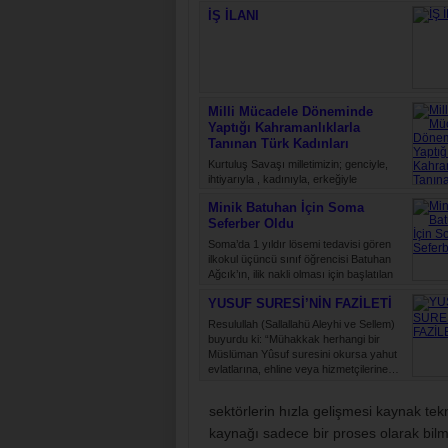
İŞ İLANI
Milli Mücadele Döneminde
Yaptığı Kahramanlıklarla
Tanınan Türk Kadınları
Kurtuluş Savaşı milletimizin; genciyle,
ihtiyarıyla , kadınıyla, erkeğiyle
düşmanlara karşı yürüttüğü bir ölüm
Minik Batuhan İçin Soma
kalım mücadelesidir. Bu savaş, daima
Seferber Oldu
hür…
Soma’da 1 yıldır lösemi tedavisi gören
ilkokul üçüncü sınıf öğrencisi Batuhan
Ağcık’ın, ilik nakli olması için başlatılan
kampanyaya destek…
YUSUF SURESİ’NİN FAZİLETİ
Resulullah (Sallallahü Aleyhi ve Sellem)
buyurdu ki: “Mühakkak herhangi bir
Müslüman Yûsuf suresini okursa yahut
evlatlarına, ehline veya hizmetçilerine…
sektörlerin hızla gelişmesi kaynak tek
kaynağı sadece bir proses olarak bil