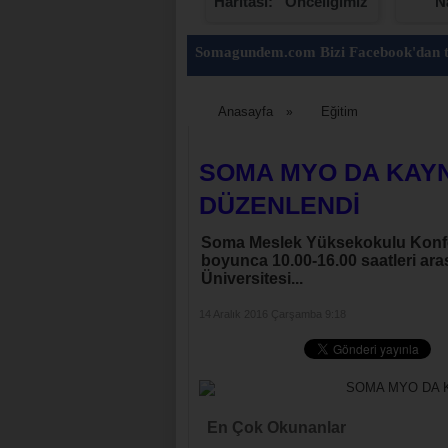
Günü
Haritası: “Önceliğimiz
N
Dün de Bugün de
Soma”
Somagundem.com Bizi Facebook'dan t
Anasayfa
Eğitim
»
SOMA MYO DA KAYN
DÜZENLENDİ
Soma Meslek Yüksekokulu Konfer
boyunca 10.00-16.00 saatleri ara
Üniversitesi...
14 Aralık 2016 Çarşamba 9:18
En Çok Okunanlar