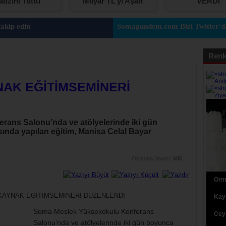
abzını Tuttu
Milyar TL’yi Aşan
VERDİ
Karşılıksız Çek ve
Protestolu Senet
akip edin
Somagundem.com Bizi Twitter'da
Renk
AK EĞİTİMSEMİNERİ
ans Salonu’nda ve atölyelerinde iki gün
sında yapılan eğitim, Manisa Celal Bayar
Okunma Sayısı:
685
Orma
Kaym
Soma Meslek Yüksekokulu Konferans
Ceyh
Salonu’nda ve atölyelerinde iki gün boyunca