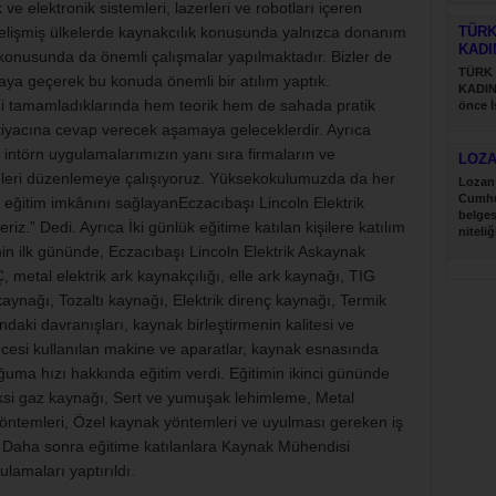
ve elektronik sistemleri, lazerleri ve robotları içeren
.Gelişmiş ülkelerde kaynakcılık konusunda yalnızca donanım
TÜRK
KADI
l konusunda da önemli çalışmalar yapılmaktadır. Bizler de
TÜRK
aya geçerek bu konuda önemli bir atılım yaptık.
KADIN
rini tamamladıklarında hem teorik hem de sahada pratik
önce İ
Türk....
tiyacına cevap verecek aşamaya geleceklerdir. Ayrıca
e intörn uygulamalarımızın yanı sıra firmaların ve
LOZ
itimleri düzenlemeye çalışıyoruz. Yüksekokulumuzda da her
Lozan 
Cumhu
k eğitim imkânını sağlayanEczacıbaşı Lincoln Elektrik
belges
riz.” Dedi. Ayrıca İki günlük eğitime katılan kişilere katılım
niteliğ
imin ilk gününde, Eczacıbaşı Lincoln Elektrik Askaynak
metal elektrik ark kaynakçılığı, elle ark kaynağı, TIG
nağı, Tozaltı kaynağı, Elektrik direnç kaynağı, Termik
ki davranışları, kaynak birleştirmenin kalitesi ve
öncesi kullanılan makine ve aparatlar, kaynak esnasında
ğuma hızı hakkında eğitim verdi. Eğitimin ikinci gününde
i gaz kaynağı, Sert ve yumuşak lehimleme, Metal
 yöntemleri, Özel kaynak yöntemleri ve uyulması gereken iş
erdi. Daha sonra eğitime katılanlara Kaynak Mühendisi
amaları yaptırıldı.