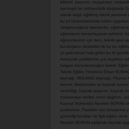
bilimini, tasarımı, muayeneyi, mekanik 
karmaşık bir mühendislik disiplinidir
olarak değil, eğitilmiş teknik persone
bu yıl Üniversitemizde intörn uygulam
Yetiştireceğimiz teknikerler, eğitimle
eğitimlerini tamamlayarak sektörün ih
öğrencilerimiz için ders, teknik gezi v
kuruluşların destekleri ile bu tür eğ
yıl geleneksel hale gelen bu iki günlü
Askaynak yetkililerine çok teşekkür ede
belgesi düzenleneceğini belirtti. Eğit
Teknik Eğitim Yöneticisi Erkan KOMAÇ, 
kaynağı, MIG/MAG kaynağı, Plazma kay
kesme, Malzemeler ve kaynak esnasında
verimliliği, kaynak tasarımı, kaynak 
malzemeye verilen ısının dağılımı, so
Kaynak Mühendisi Nurettin BORAN oks
püskürtme, Plastikler için birleştirme
güvenliği kuralları ile ilgili eğitim v
Nurettin BORAN eşliğinde kaynak uygul