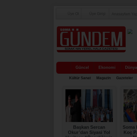
Üye Ol
Üye Girişi
Anasayfam Ya
Güncel
Ekonomi
Dünya
Kültür Sanat
Magazin
Gazeteler
Ceyhan ve Civelek
Başkan Sercan
Soma 
Ailelerinin En Mutlu
Okur’dan Siyasi Yol
Koç Pa