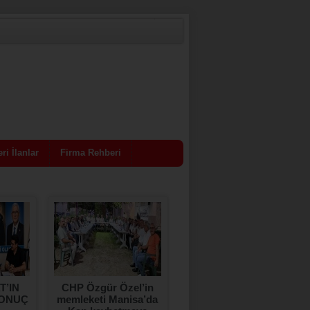
ri İlanlar
Firma Rehberi
T’IN
CHP Özgür Özel’in
SOMA’DA 376 ESNAF
SONUÇ
memleketi Manisa’da
KEPENK KAPATTI