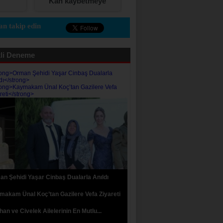
Kan kaybetmeye
SUNAT’TAN SOMA
devam ediyor…
ESNAFI İÇİN ÖZEL
DESTEK ÇAĞRISI
n takip edin
li Deneme
n Şehidi Yaşar Cinbaş Dualarla Anıldı
akam Ünal Koç’tan Gazilere Vefa Ziyareti
an ve Civelek Ailelerinin En Mutlu...