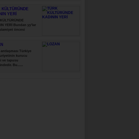
 KÜLTÜRÜNDE
NIN YERİ
 KÜLTÜRÜNDE
IN YERİ Bundan yy’lar
slamiyet öncesi
..
AN
antlaşması Türkiye
riyetinin kurucu
i ve tapusu
indedir. Bu......