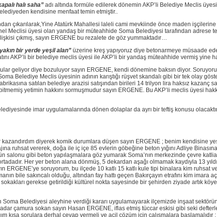
apalı halı saha”
adı altında formüle edilerek dönemin AKP’li Belediye Meclis üyesin
lediyeden kendisine menfaat temin etmiştir..
ndan çıkarılarak,Yine Atatürk Mahallesi laleli cami mevkiinde önce maden işçilerine 
el Meclisi üyesi olan yandaş bir müteahhide Soma Belediyesi tarafından adrese tesl
ant ilişkisi çıkmış, sayın ERGENE bu rezalete de göz yummaktadır…
akın bir yerde yeşil alan”
üzerine kreş yapıyoruz diye betonarmeye müsaade ed
ı AKP’li bir belediye meclis üyesi ile AKP’li bir yandaş müteahhide vermiş yine ha
ular geliyor diye bozuluyor sayın ERGENE, kendi dönemine baksın diyor. Soruy
Soma Belediye Meclis üyesinin adının karıştığı rüşvet skandalı gibi bir tek olay gö
ikasına satılan belediye arazisi satışından birileri 14 trilyon lira haksız kazanç
itmemiş yetimin hakkını sormuşmudur sayın ERGENE. Bu AKP’li meclis üyesi hakkın
lediyesinde imar uygulamalarında dönen dolaplar da ayrı bir teftiş konusu olacaktı
r kazandırdım diyerek komik durumlara düşen sayın ERGENE ; benim kendisine yeşil
a ruhsat vererek, doğa ile iç içe 85 evlerin göbeğine beton yığını Adliye Binasına i
üğün salonu gibi beton yapılaşmalara göz yumarak Soma’nın merkezinde çevre katl
tadadır. Her yer beton alana dönmüş, 5 dekardan aşağı olmamak kaydıyla 13 yıldı
ayın ERGENE’ye soruyorum, bu ilçede 10 katlı 15 katlı kule tipi binalara kim ruhsat
nın bile sakıncalı olduğu, altından fay hattı geçen Bakırçayın etrafını kim imara açt
ve sokakları gerekse getirildiği kültürel nokta sayesinde bir şehirden ziyade artık k
Soma Belediyesi aleyhine verdiği kararı uygulamayarak ilçemizde inşaat sektörün
dar çamura sokan sayın Hasan ERGENE, iflas etmiş tüccar eskisi gibi seki defterle
kısa sorulara derhal cevap vermeli ve acil çözüm için çalışmalara başlamalıdır ;