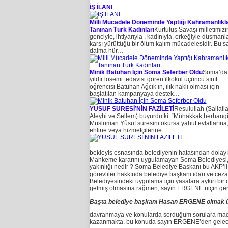
İŞ İLANI
Milli Mücadele Döneminde Yaptığı Kahramanlıkla
Tanınan Türk Kadınları
Kurtuluş Savaşı milletimizi
genciyle, ihtiyarıyla , kadınıyla, erkeğiyle düşmanl
karşı yürüttüğü bir ölüm kalım mücadelesidir. Bu s
daima hür…
Minik Batuhan İçin Soma Seferber Oldu
Soma’da
yıldır lösemi tedavisi gören ilkokul üçüncü sınıf
öğrencisi Batuhan Ağcık’ın, ilik nakli olması için
başlatılan kampanyaya destek…
YUSUF SURESİ’NİN FAZİLETİ
Resulullah (Sallall
Aleyhi ve Sellem) buyurdu ki: “Mühakkak herhangi
Müslüman Yûsuf suresini okursa yahut evlatlarına
ehline veya hizmetçilerine…
bekleyiş esnasında belediyenin hatasından dolayı tr
Mahkeme kararını uygulamayan Soma Belediyesi, ay
yakınlığı nedir ? Soma Belediye Başkanı bu AKP’
görevliler hakkında belediye başkanı idari ve cez
Belediyesindeki uygulama için yasalara aykırı bi
gelmiş olmasına rağmen, sayın ERGENE niçin ger
Başta belediye başkanı Hasan ERGENE olmak üz
davranmaya ve konularda sorduğum sorulara mad
kazanmakta, bu konuda sayın ERGENE’den gelecek