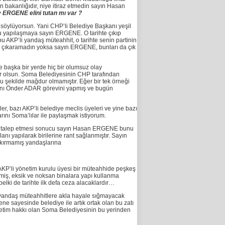
n bakanlığıdır, niye itiraz etmedin sayın Hasan
y ERGENE elini tutan mı var ?
i söylüyorsun. Yani CHP’li Belediye Başkanı yeşil
 bu yapılaşmaya sayın ERGENE. O tarihte çıkıp
 AKP’li yandaş müteahhit, o tarihte senin partinin
es çıkaramadın yoksa sayın ERGENE, bunları da çık
 başka bir yerde hiç bir olumsuz olay
ler olsun. Soma Belediyesinin CHP tarafından
u şekilde mağdur olmamıştır. Eğer bir tek örneği
anı Önder ADAR görevini yapmış ve bugün
er, bazı AKP’li belediye meclis üyeleri ve yine bazı
arını Soma’lılar ile paylaşmak istiyorum.
için talep etmesi sonucu sayın Hasan ERGENE bunu
anı yapılarak birilerine rant sağlanmıştır. Sayın
 kırmamış yandaşlarına
AKP’li yönetim kurulu üyesi bir müteahhide peşkeş
miş, eksik ve noksan binalara yapı kullanma
ki de tarihte ilk defa ceza alacaklardır…
e yandaş müteahhitlere akla hayale sığmayacak
ne sayesinde belediye ile artık ortak olan bu zatı
 yetim hakkı olan Soma Belediyesinin bu yerinden