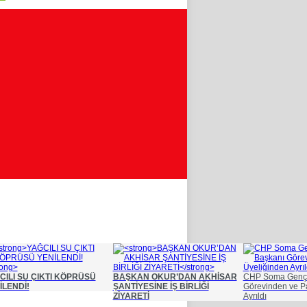
CILI SU ÇIKTI KÖPRÜSÜ
BAŞKAN OKUR’DAN AKHİSAR
CHP Soma Gençli
İLENDİ!
ŞANTİYESİNE İŞ BİRLİĞİ
Görevinden ve Pa
ZİYARETİ
Ayrıldı