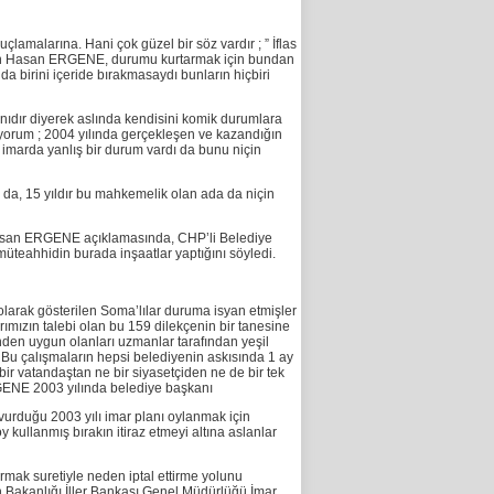
amalarına. Hani çok güzel bir söz vardır ; ” İflas
etiren Hasan ERGENE, durumu kurtarmak için bundan
a birini içeride bırakmasaydı bunların hiçbiri
ıdır diyerek aslında kendisini komik durumlara
rum ; 2004 yılında gerçekleşen ve kazandığın
 imarda yanlış bir durum vardı da bunu niçin
n da, 15 yıldır bu mahkemelik olan ada da niçin
n Hasan ERGENE açıklamasında, CHP’li Belediye
üteahhidin burada inşaatlar yaptığını söyledi.
olarak gösterilen Soma’lılar duruma isyan etmişler
rımızın talebi olan bu 159 dilekçenin bir tanesine
nden uygun olanları uzmanlar tarafından yeşil
. Bu çalışmaların hepsi belediyenin askısında 1 ay
ir vatandaştan ne bir siyasetçiden ne de bir tek
GENE 2003 yılında belediye başkanı
urduğu 2003 yılı imar planı oylanmak için
ullanmış bırakın itiraz etmeyi altına aslanlar
ak suretiyle neden iptal ettirme yolunu
an Bakanlığı İller Bankası Genel Müdürlüğü İmar