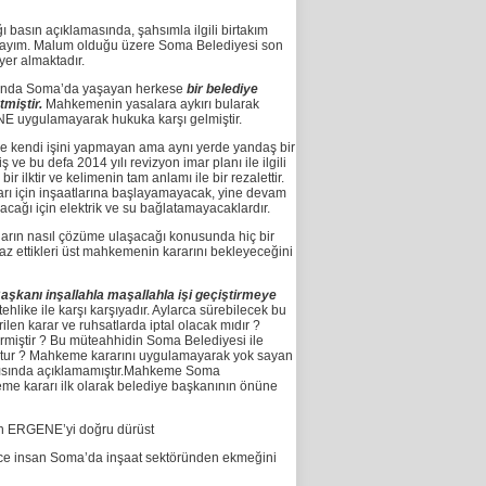
asın açıklamasında, şahsımla ilgili birtakım
ayım. Malum olduğu üzere Soma Belediyesi son
er almaktadır.
unda Soma’da yaşayan herkese
bir belediye
miştir.
Mahkemenin yasalara aykırı bularak
NE uygulamayarak hukuka karşı gelmiştir.
 kendi işini yapmayan ama aynı yerde yandaş bir
 bu defa 2014 yılı revizyon imar planı ile ilgili
 ilktir ve kelimenin tam anlamı ile bir rezalettir.
arı için inşaatlarına başlayamayacak, yine devam
cağı için elektrik ve su bağlatamayacaklardır.
rın nasıl çözüme ulaşacağı konusunda hiç bir
az ettikleri üst mahkemenin kararını bekleyeceğini
şkanı inşallahla maşallahla işi geçiştirmeye
ehlike ile karşı karşıyadır. Aylarca sürebilecek bu
ilen karar ve ruhsatlarda iptal olacak mıdır ?
rmiştir ? Bu müteahhidin Soma Belediyesi ile
ştur ? Mahkeme kararını uygulamayarak yok sayan
antısında açıklamamıştır.Mahkeme Soma
me kararı ilk olarak belediye başkanının önüne
n ERGENE’yi doğru dürüst
e insan Soma’da inşaat sektöründen ekmeğini