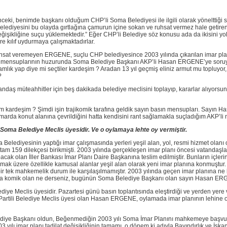
i, benimde başkanı olduğum CHP’li Soma Belediyesi ile ilgili olarak yönelttiği suçl
ma Belediyesini bu olayda gırtlağına çamurun içine sokan ve ruhsat vermez hale g
şikliğine suçu yüklemektedir.” Eğer CHP’li Belediye söz konusu ada da ikisini yold
e kılıf uydurmaya çalışmaktadırlar.
hsat veremeyen ERGENE, suçlu CHP belediyesince 2003 yılında çıkarılan imar plan
 mensuplarının huzurunda Soma Belediye Başkanı AKP’li Hasan ERGENE’ye soruyo
lık yap diye mi seçtiler kardeşim ? Aradan 13 yıl geçmiş eliniz armut mu topluyor,
?
yandaş müteahhitler için beş dakikada belediye meclisini toplayıp, kararlar alıyorsu
ım kardeşim ? Şimdi işin trajikomik tarafına geldik sayın basın mensupları. Sayı
rda konut alanına çevrildiğini hatta kendisini rant sağlamakla suçladığım AKP’li m
a Belediye Meclis üyesidir. Ve o oylamaya lehte oy vermiştir.
Belediyesinin yaptığı imar çalışmasında yerleri yeşil alan, yol, resmi hizmet olanı 
tam 159 dilekçesi birikmişti. 2003 yılında gerçekleşen imar planı öncesi vatandaşla
ak olan İller Bankası İmar Planı Daire Başkanına teslim edilmiştir. Bunların içleri
lmak üzere özellikle kamusal alanlar yeşil alan olarak yeni imar planına konmuştur
 tek mahkemelik durum ile karşılaşılmamıştır. 2003 yılında geçen imar planına ne b
rada komik olan ne derseniz, bugünün Soma Belediye Başkanı olan sayın Hasan ER
 Meclis üyesidir. Pazartesi günü basın toplantısında eleştirdiği ve yerden yere v
rtili Belediye Meclis üyesi olan Hasan ERGENE, oylamada imar planının lehine oy k
ediye Başkanı oldun, Beğenmediğin 2003 yılı Soma İmar Planını mahkemeye başvurm
ılı imar planı tadilat değişikliğinin tamamı, o dönem ki adıyla Bayındırlık ve İsk