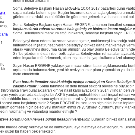
önemli notlar aktaralım.
Soma Belediye Başkanı Hasan ERGENE 10.04.2017 pazartesi günü yaptığı b
suçlamalarda bulunmuştur. Bugün huzurunuza o amaçla çıkmış bulunmakt
rla
günlerde imardaki usulsüzlükler ile gündeme gelmekte ve basında bol bol y
n;
ara
Soma Belediye Başkanı sayın Hasan ERGENE, tamamen ihmalleri sonuc
avaş,
başkanı olarak ruhsat veremez hale gelmiş ve binlerce insanı mağdur et
Soma Belediyesini mahkum ettiği bir kararı, Belediye başkanı sayın ERGE
Belediyeyi dava ederek kazanan vatandaşımız, mahkemeyi kazandığı halde
 1
müteahhide inşaat ruhsatı veren belediyeyi bir kez daha mahkemeye vermiş ve
olarak yürütmeyi durdurma kararı almıştır. Bu olay Soma Belediye tarihinde bir
Sırf bu yüzden müteahhitler belki aylarca Belediyeden ruhsat alamayacakl
eden inşaatlar mühürlenecek, biten inşaatlar ise yapı kullanma izni alamaya
ahü
Sayın Hasan ERGENE yaklaşık yarım saat süren basın açıklamasında bunla
 bir
açıklamada bulunmazken, yeni bir revizyon imar planı yapmaktan ya da itir
,
ifade etmektedir.
Evet burada ihmaller zinciri olduğu açıkça ortadayken Soma Belediye Ba
çalışmaktadır !
Soma tarihinde ilk defa inşaat sektörü böylesine büyük bir t
ilyonlarca lirayı bulacak zararı kim ve nasıl karşılayacaktır ? 2014 yılından beri ver
nı yerde aynı ada da başka bir AKP’li yandaş müteahhide nasıl inşaat ruhsatı ve
li müteahhidin buradan kanuna aykırı biçimde rant sağlamasına neden göz yummu
ai soruşturma başlatmış mıdır ? Sayın ERGENE bu soruların hiçbirisini basın topl
r durum görmese niçin belediyeyi mahkum etmiş ve yürütmeyi durdurmuştur ? Mahke
eğini yapmamış ve vatandaşı mağdur etmiştir ?
ere sorumlu olan herkes bunun hesabını vermelidir.
Buradan bir kez daha sayı
de madde cevap vermeye ve de kamuoyunu aydınlatmaya davet ediyorum. Binlerc
 güzel bir haberi beklemektedir.