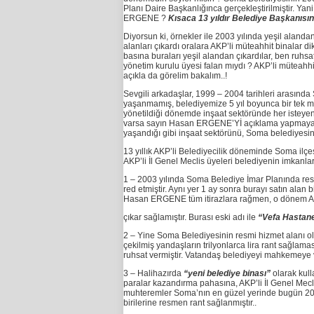
Planı Daire Başkanlığınca gerçekleştirilmiştir. Yan
ERGENE ?
Kısaca 13 yıldır Belediye Başkanısın
Diyorsun ki, örnekler ile 2003 yılında yeşil aland
alanları çıkardı oralara AKP’li müteahhit binalar 
basına buraları yeşil alandan çıkardılar, ben ruh
yönetim kurulu üyesi falan mıydı ? AKP’li müteah
açıkla da görelim bakalım..!
Sevgili arkadaşlar, 1999 – 2004 tarihleri arasın
yaşanmamış, belediyemize 5 yıl boyunca bir tek müf
yönetildiği dönemde inşaat sektöründe her isteyen 
varsa sayın Hasan ERGENE’Yİ açıklama yapmaya d
yaşandığı gibi inşaat sektörünü, Soma belediyesinde
13 yıllık AKP’li Belediyecilik döneminde Soma ilçes
AKP’li İl Genel Meclis üyeleri belediyenin imkanları
1 – 2003 yılında Soma Belediye İmar Planında res
red etmiştir. Aynı yer 1 ay sonra burayı satın alan 
Hasan ERGENE tüm itirazlara rağmen, o dönem AKP
çıkar sağlamıştır. Burası eski adı ile
“Vefa Hastanes
2 – Yine Soma Belediyesinin resmi hizmet alanı o
çekilmiş yandaşların trilyonlarca lira rant sağl
ruhsat vermiştir. Vatandaş belediyeyi mahkemeye 
3 – Halihazırda
“yeni belediye binası”
olarak kul
paralar kazandırma pahasına, AKP’li İl Genel Mecli
muhteremler Soma’nın en güzel yerinde bugün 20 tr
birilerine resmen rant sağlanmıştır..