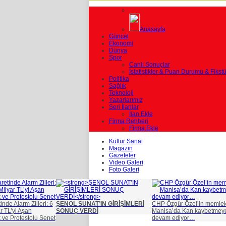
Anasayfa
Güncel
Ekonomi
Dünya
Spor
Canlı Sonuçlar
İstatistikler & Puan Durumu & Fikstü
Politika
Sağlık
Teknoloji
Yazarlarımız
Seri İlanlar
İlan Ekle
Firma Rehberi
Firma Ekle
Kültür Sanat
Magazin
Gazeteler
Video Galeri
Foto Galeri
nde Alarm Zilleri: 6
ŞENOL SUNAT’IN GİRİŞİMLERİ
CHP Özgür Özel’in memlek
r TL’yi Aşan
SONUÇ VERDİ
Manisa’da Kan kaybetmey
k ve Protestolu Senet
devam ediyor…