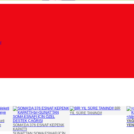
r
BİR
YIL SÜRE TANINDI!
eti
YAĞ
e
SOMA’DA 376 ESNAF KEPENK
YEN
KAPATTI
SUNAT’TAN SOMA ESNAFI İÇİN