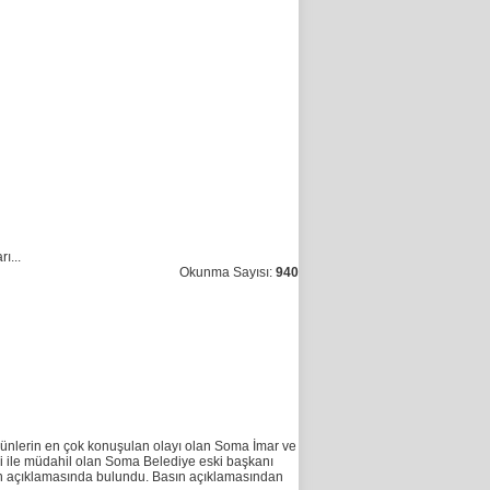
ı...
Okunma Sayısı:
940
lerin en çok konuşulan olayı olan Soma İmar ve
eri ile müdahil olan Soma Belediye eski başkanı
ın açıklamasında bulundu. Basın açıklamasından