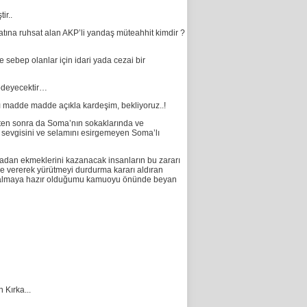
ir..
tına ruhsat alan AKP’li yandaş müteahhit kimdir ?
sebep olanlar için idari yada cezai bir
 ödeyecektir…
rı madde madde açıkla kardeşim, bekliyoruz..!
kten sonra da Soma’nın sokaklarında ve
 sevgisini ve selamını esirgemeyen Soma’lı
adan ekmeklerini kazanacak insanların bu zararı
eye vererek yürütmeyi durdurma kararı aldıran
ev almaya hazır olduğumu kamuoyu önünde beyan
Kırka...