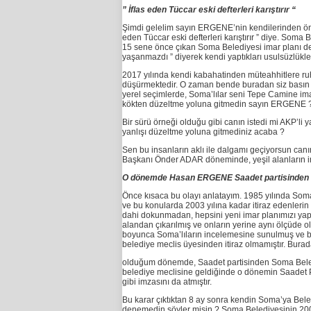
” İflas eden Tüccar eski defterleri karıştırır “
Şimdi gelelim sayın ERGENE’nin kendilerinden öncek
eden Tüccar eski defterleri karıştırır ” diye. So
15 sene önce çıkan Soma Belediyesi imar planı deği
yaşanmazdı ” diyerek kendi yaptıkları usulsüzlükler
2017 yılında kendi kabahatinden müteahhitlere ru
düşürmektedir. O zaman bende buradan siz basın
yerel seçimlerde, Soma’lılar seni Tepe Camine imam
kökten düzeltme yoluna gitmedin sayın ERGENE 
Bir sürü örneği olduğu gibi canın istedi mi AKP’li 
yanlışı düzeltme yoluna gitmediniz acaba ?
Sen bu insanların aklı ile dalgamı geçiyorsun can
Başkanı Önder ADAR döneminde, yeşil alanların ima
O dönemde Hasan ERGENE Saadet partisinden Som
Önce kısaca bu olayı anlatayım. 1985 yılında Soma 
ve bu konularda 2003 yılına kadar itiraz edenlerin 
dahi dokunmadan, hepsini yeni imar planımızı yapac
alandan çıkarılmış ve onların yerine aynı ölçüde o
boyunca Soma’lıların incelemesine sunulmuş ve bir
belediye meclis üyesinden itiraz olmamıştır. Bu
olduğum dönemde, Saadet partisinden Soma Belediye
belediye meclisine geldiğinde o dönemin Saadet Pa
gibi imzasını da atmıştır.
Bu karar çıktıktan 8 ay sonra kendin Soma’ya Bel
denemedin söyler misin ? Soma Belediyesinin 2003 y