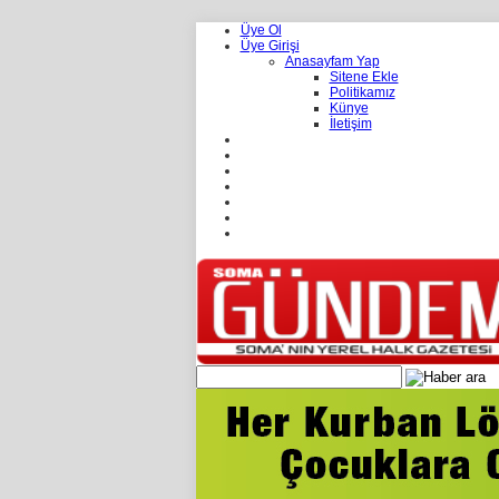
Üye Ol
Üye Girişi
Anasayfam Yap
Sitene Ekle
Politikamız
Künye
İletişim