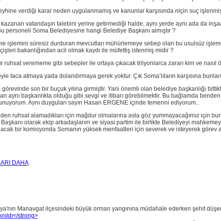
hine verdiği karar neden uygulanmamış ve kanunlar karşısında niçin suç işlenmişt
azanan vatandaşın talebini yerine getirmediği halde, aynı yerde aynı ada da inşaa
Bu personeli Soma Belediyesine hangi Belediye Başkanı almıştır ?
e işlemini süresiz durduran mevcutları mühürlemeye sebep olan bu usulsüz işleme 
içişleri bakanlığından acil olmak kaydı ile müfettiş istenmiş midir ?
bir ruhsat verememe gibi sebepler ile ortaya çıkacak trilyonlarca zararı kim ve nasıl
ç öyle taca atmaya yada dolandırmaya gerek yoktur. Çık Soma’lıların karşısına bunla
evinde son bir buçuk yılına girmiştir. Yani önemli olan belediye başkanlığı bitti
n aynı başkanlıkta olduğu gibi sevgi ve itibarı görebilmektir. Bu bağlamda benden
 sunuyorum. Aynı duyguları sayın Hasan ERGENE içinde temenni ediyorum..
den ruhsat alamadıkları için mağdur olmalarına asla göz yummayacağımız için bur
iye Başkanı olarak ekip arkadaşlarım ve siyasi partim ile birlikte Belediyeyi mahkem
lacak bir komisyonda Somanın yüksek menfaatleri için severek ve isteyerek gör
ŞARI DAHA
ya'nın Manavgat ilçesindeki büyük orman yangınına müdahale ederken şehit düşen 