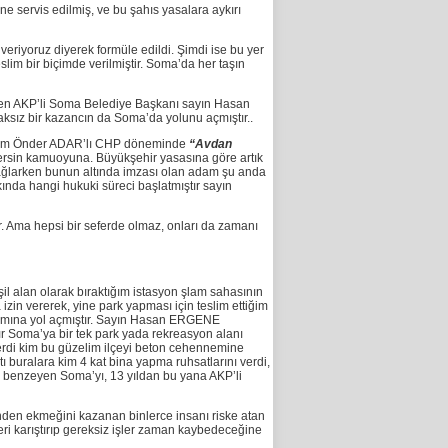
e servis edilmiş, ve bu şahıs yasalara aykırı
veriyoruz diyerek formüle edildi. Şimdi ise bu yer
im bir biçimde verilmiştir. Soma’da her taşın
en AKP’li Soma Belediye Başkanı sayın Hasan
ksız bir kazancın da Soma’da yolunu açmıştır..
orum Önder ADAR’lı CHP döneminde
“Avdan
stersin kamuoyuna. Büyükşehir yasasına göre artık
 sağlarken bunun altında imzası olan adam şu anda
da hangi hukuki süreci başlatmıştır sayın
r. Ama hepsi bir seferde olmaz, onları da zamanı
 alan olarak bıraktığım istasyon şlam sahasının
zin vererek, yine park yapması için teslim ettiğim
iamına yol açmıştır. Sayın Hasan ERGENE
r Soma’ya bir tek park yada rekreasyon alanı
 verdi kim bu güzelim ilçeyi beton cehennemine
ı buralara kim 4 kat bina yapma ruhsatlarını verdi,
öye benzeyen Soma’yı, 13 yıldan bu yana AKP’li
den ekmeğini kazanan binlerce insanı riske atan
ri karıştırıp gereksiz işler zaman kaybedeceğine