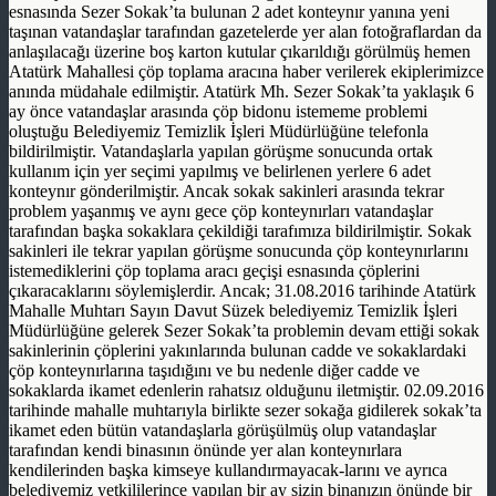
esnasında Sezer Sokak’ta bulunan 2 adet konteynır yanına yeni
taşınan vatandaşlar tarafından gazetelerde yer alan fotoğraflardan da
anlaşılacağı üzerine boş karton kutular çıkarıldığı görülmüş hemen
Atatürk Mahallesi çöp toplama aracına haber verilerek ekiplerimizce
anında müdahale edilmiştir. Atatürk Mh. Sezer Sokak’ta yaklaşık 6
ay önce vatandaşlar arasında çöp bidonu istememe problemi
oluştuğu Belediyemiz Temizlik İşleri Müdürlüğüne telefonla
bildirilmiştir. Vatandaşlarla yapılan görüşme sonucunda ortak
kullanım için yer seçimi yapılmış ve belirlenen yerlere 6 adet
konteynır gönderilmiştir. Ancak sokak sakinleri arasında tekrar
problem yaşanmış ve aynı gece çöp konteynırları vatandaşlar
tarafından başka sokaklara çekildiği tarafımıza bildirilmiştir. Sokak
sakinleri ile tekrar yapılan görüşme sonucunda çöp konteynırlarını
istemediklerini çöp toplama aracı geçişi esnasında çöplerini
çıkaracaklarını söylemişlerdir. Ancak; 31.08.2016 tarihinde Atatürk
Mahalle Muhtarı Sayın Davut Süzek belediyemiz Temizlik İşleri
Müdürlüğüne gelerek Sezer Sokak’ta problemin devam ettiği sokak
sakinlerinin çöplerini yakınlarında bulunan cadde ve sokaklardaki
çöp konteynırlarına taşıdığını ve bu nedenle diğer cadde ve
sokaklarda ikamet edenlerin rahatsız olduğunu iletmiştir. 02.09.2016
tarihinde mahalle muhtarıyla birlikte sezer sokağa gidilerek sokak’ta
ikamet eden bütün vatandaşlarla görüşülmüş olup vatandaşlar
tarafından kendi binasının önünde yer alan konteynırlara
kendilerinden başka kimseye kullandırmayacak-larını ve ayrıca
belediyemiz yetkililerince yapılan bir ay sizin binanızın önünde bir