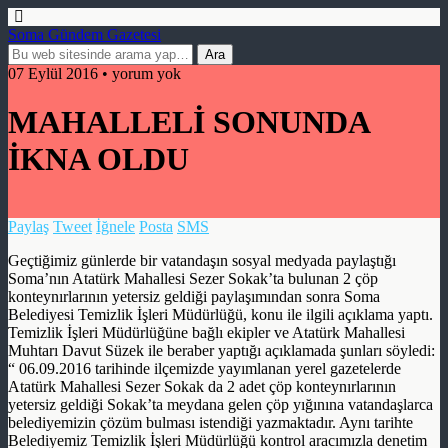
Soma Gündem Gazetesi
07 Eylül 2016 • yorum yok
MAHALLELİ SONUNDA
İKNA OLDU
Paylaş
Tweet
İğnele
Posta
SMS
Geçtiğimiz günlerde bir vatandaşın sosyal medyada paylaştığı
Soma’nın Atatürk Mahallesi Sezer Sokak’ta bulunan 2 çöp
konteynırlarının yetersiz geldiği paylaşımından sonra Soma
Belediyesi Temizlik İşleri Müdürlüğü, konu ile ilgili açıklama yaptı.
Temizlik İşleri Müdürlüğüne bağlı ekipler ve Atatürk Mahallesi
Muhtarı Davut Süzek ile beraber yaptığı açıklamada şunları söyledi:
“ 06.09.2016 tarihinde ilçemizde yayımlanan yerel gazetelerde
Atatürk Mahallesi Sezer Sokak da 2 adet çöp konteynırlarının
yetersiz geldiği Sokak’ta meydana gelen çöp yığınına vatandaşlarca
belediyemizin çözüm bulması istendiği yazmaktadır. Aynı tarihte
Belediyemiz Temizlik İşleri Müdürlüğü kontrol aracımızla denetim