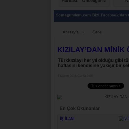
Günü
Haritası: “Önceliğimiz
N
Dün de Bugün de
Soma”
Somagundem.com Bizi Facebook'dan t
Anasayfa
Genel
»
KIZILAY’DAN MİNİK
Türkkızılayı her yıl olduğu gibi
haftasını kendisine yakışır bir şe
4 Kasım 2016 Cuma 9:08
En Çok Okunanlar
İŞ İLANI