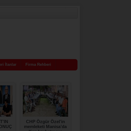
ri İlanlar
Firma Rehberi
T’IN
CHP Özgür Özel’in
SOMA’DA 376 ESNAF
SONUÇ
memleketi Manisa’da
KEPENK KAPATTI