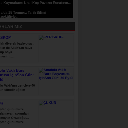
a Kaymakamı Ünal Koç Pazarcı Esnafının...
a’da 15 Temmuz Tarih Bilimi
pektifiyle...
ARLARIMIZ
İSKOP-
lah diyerek başlıyoruz..
ken de Allah’tan hayır
üp hayır
esini......
lu Vakfı Burs
urusu İçinSon Gün:
lül
u Vakfı’nın gençlere 40
şkın süredir eğitim
 verdiği......
UR
şten günümüze
ılamayan, sorunları
emeyen Ortadoğu…
şten günümüze
ılamayan, sorunları......