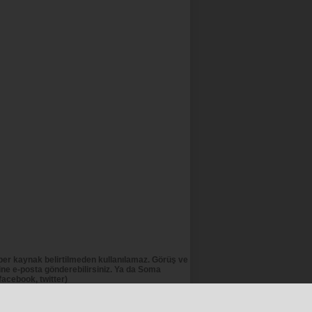
er kaynak belirtilmeden kullanılamaz. Görüş ve
e e-posta gönderebilirsiniz. Ya da Soma
acebook, twitter)