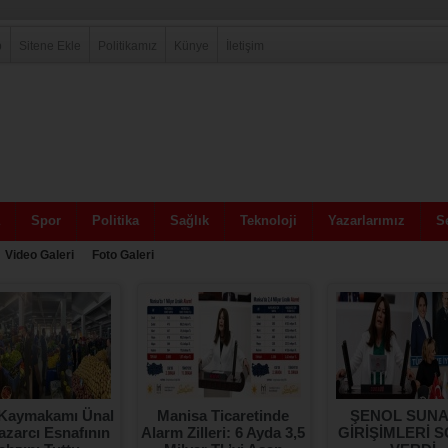
p
Sitene Ekle
Politikamız
Künye
İletişim
Spor
Politika
Sağlık
Teknoloji
Yazarlarımız
Se
Video Galeri
Foto Galeri
Kaymakamı Ünal
Manisa Ticaretinde
ŞENOL SUNA
zarcı Esnafının
Alarm Zilleri: 6 Ayda 3,5
GİRİŞİMLERİ 