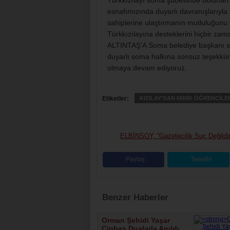
Türkkızılayı soma şubesinde bulunan 
esnafımızında duyarlı davranışlarıyla t
sahiplerine ulaştırmanın mutluluğunu 
Türkkızılayına desteklerini hiçbir
ALTINTAŞ’A Soma belediye başkanı
duyarlı soma halkına sonsuz teşekkürl
olmaya devam ediyoruz.
Etiketler:
KIZILAY'DAN MİNİK ÖĞRENCİLER
ELBİNSOY, “Gazetecilik Suç Değildir
Paylaş
Tweetle
Benzer Haberler
Orman Şehidi Yaşar
Cinbaş Dualarla Anıldı