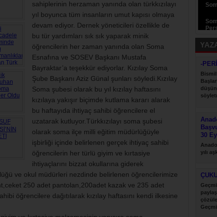
sahiplerinin herzaman yanında olan türkkızılayı
Som
yıl boyunca tüm insanların umut kapısı olmaya
Som
devam ediyor. Dernek yöneticileri özellikle de
Pers
bu tür yardımları sık sık yaparak minik
YAZ
öğrencilerin her zaman yanında olan Soma
Esnafına ve SOSEV Başkanı Mustafa
-PER
Bayraktar’a teşekkür ediyorlar. Kızılay Soma
Bismil
Şube Başkanı Aziz Günal şunları söyledi.Kızılay
Başlar
Soma şubesi olarak bu yıl kızılay haftasını
düşün
söyletm
kızılaya yakışır biçimde kutlama kararı alarak
bu haftayıda ihtiyaç sahibi öğrencilere el
Anado
uzatarak kutluyor.Türkkızılayı soma şubesi
Başv
olarak soma ilçe milli eğitim müdürlüğüyle
30 Ey
işbirliği içinde belirlenen gerçek ihtiyaç sahibi
Anadol
öğrencilerin her türlü giyim ve kırtasiye
yılı a
desteği
ihtiyaçlarını bizzat okullarına giderek
rlüğü ve okul müdürleri nezdinde belirlenen öğrencilerimize
ÇUK
t,ceket 250 adet pantolan,200adet kazak ve 235 adet
Geçmi
paylaş
hibi öğrencilere dağıtılarak kızılay haftasını kendi ilkesine
çözül
Geçmi
paylaş