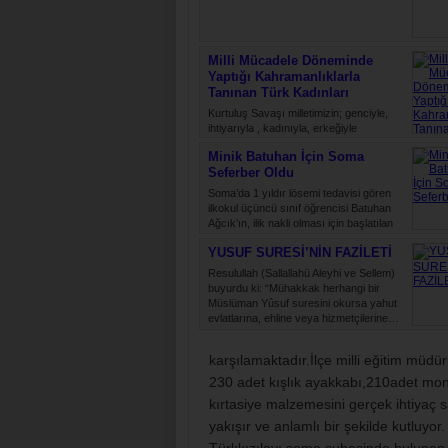
Milli Mücadele Döneminde
Yaptığı Kahramanlıklarla
Tanınan Türk Kadınları
Kurtuluş Savaşı milletimizin; genciyle,
ihtiyarıyla , kadınıyla, erkeğiyle
düşmanlara karşı yürüttüğü bir ölüm
Minik Batuhan İçin Soma
kalım mücadelesidir. Bu savaş, daima
Seferber Oldu
hür…
Soma’da 1 yıldır lösemi tedavisi gören
ilkokul üçüncü sınıf öğrencisi Batuhan
Ağcık’ın, ilik nakli olması için başlatılan
kampanyaya destek…
YUSUF SURESİ’NİN FAZİLETİ
Resulullah (Sallallahü Aleyhi ve Sellem)
buyurdu ki: “Mühakkak herhangi bir
Müslüman Yûsuf suresini okursa yahut
evlatlarına, ehline veya hizmetçilerine…
karşılamaktadır.İlçe milli eğitim müdü
230 adet kışlık ayakkabı,210adet mon
kırtasiye malzemesini gerçek ihtiyaç sa
yakışır ve anlamlı bir şekilde kutluyor.