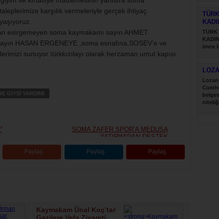
giyim ve kırtasiye malzemesinin yanısıra soma
aleplerimize karşılık vermeleriyle gerçek ihtiyaç
TÜRK
yaşıyoruz.
KADI
 zaman esirgemeyen soma kaymakamı sayın AHMET
TÜRK
KADIN
 sayın HASAN ERGENEYE ,soma esnafına,SOSEV’e ve
önce İ
erimizi sunuyor türkkızılayı olarak herzaman umut kapısı
Türk....
LOZ
Lozan 
Cumhu
E GİYSİ YARDIMI
belges
niteliğ
”
SOMA ZAFER SPOR’A MEDUSA
YATIRIM’DAN DESTEK
Paylaş
Paylaş
Paylaş
Kaymakam Ünal Koç’tan
Gazilere Vefa Ziyareti