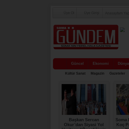
Üye Ol
Üye Girişi
Anasayfam Ya
Güncel
Ekonomi
Dünya
Kültür Sanat
Magazin
Gazeteler
Ceyhan ve Civelek
Başkan Sercan
Soma 
Ailelerinin En Mutlu
Okur’dan Siyasi Yol
Koç Pa