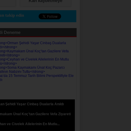
Kan kaybetmeye
SUNAT’TAN SOMA
devam ediyor…
ESNAFI İÇİN ÖZEL
DESTEK ÇAĞRISI
n takip edin
li Deneme
n Şehidi Yaşar Cinbaş Dualarla Anıldı
akam Ünal Koç’tan Gazilere Vefa Ziyareti
an ve Civelek Ailelerinin En Mutlu...