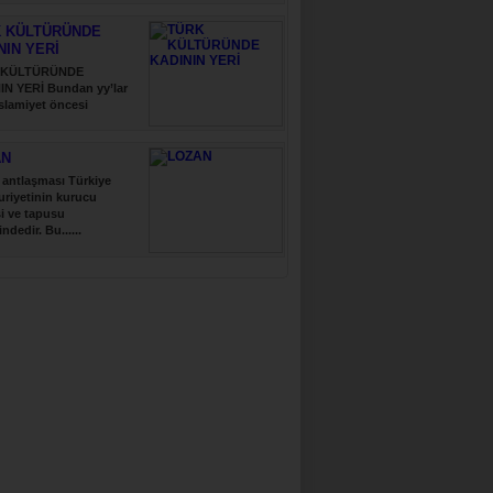
 KÜLTÜRÜNDE
NIN YERİ
 KÜLTÜRÜNDE
IN YERİ Bundan yy’lar
slamiyet öncesi
..
AN
antlaşması Türkiye
riyetinin kurucu
i ve tapusu
indedir. Bu......