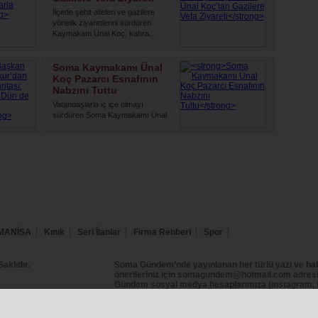
İlçede şehit aileleri ve gazilere
yönelik ziyaretlerini sürdüren
Kaymakam Ünal Koç, kahra...
Soma Kaymakamı Ünal
Koç Pazarcı Esnafının
Nabzını Tuttu
Vatandaşlarla iç içe olmayı
sürdüren Soma Kaymakamı Ünal
Koç, ilçe genelindeki saha ziyar...
MANİSA
Kınık
Seri İlanlar
Firma Rehberi
Spor
klıdır.
Soma Gündem’nde yayınlanan her türlü yazı ve hab
önerileriniz için somagundem@hotmail.com adresin
Gündem sosyal medya hesaplarımıza (instagram, f