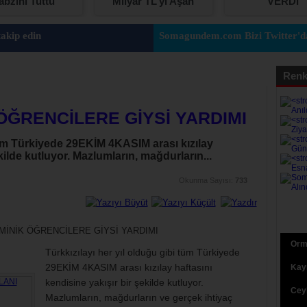
abzını Tuttu
Milyar TL’yi Aşan
VERDİ
Karşılıksız Çek ve
Protestolu Senet
akip edin
Somagundem.com Bizi Twitter'da
Renk
 ÖĞRENCİLERE GİYSİ YARDIMI
 tüm Türkiyede 29EKİM 4KASIM arası kızılay
kilde kutluyor. Mazlumların, mağdurların...
Okunma Sayısı:
733
Orma
Türkkızılayı her yıl olduğu gibi tüm Türkiyede
29EKİM 4KASIM arası kızılay haftasını
Kaym
kendisine yakışır bir şekilde kutluyor.
Ceyh
Mazlumların, mağdurların ve gerçek ihtiyaç