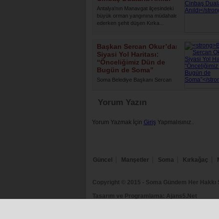
Antalya'nın Manavgat ilçesindeki
büyük orman yangınına müdahale
ederken şehit düşen Kırka...
Başkan Sercan Okur’dan
Siyasi Yol Haritası:
“Önceliğimiz Dün de
Bugün de Soma”
Soma Belediye Başkanı Sercan
Okur, yaptığı yazılı açıklamayla
siyasi yolculuğuna ilişkin ...
Yorum Yazın
Yorum Yazmak İçin
Giriş
Yapmalısınız..
Güncel
Manşetler
Soma
Kırkağaç
Copyright © 2015
- Soma Gündem Her Hakkı Sa
Tasarım ve Programlama:
Ajans5.Net